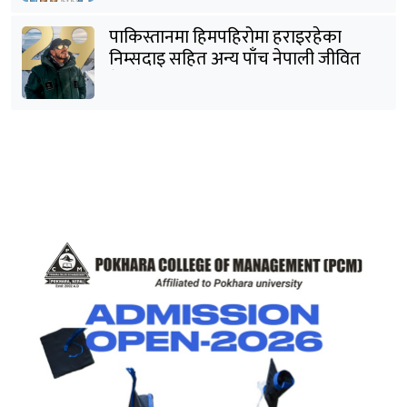
पाकिस्तानमा हिमपहिरोमा हराइरहेका
निम्सदाइ सहित अन्य पाँच नेपाली जीवित
भेटिने आशा कमजोर, युक्तको शव निकालियो