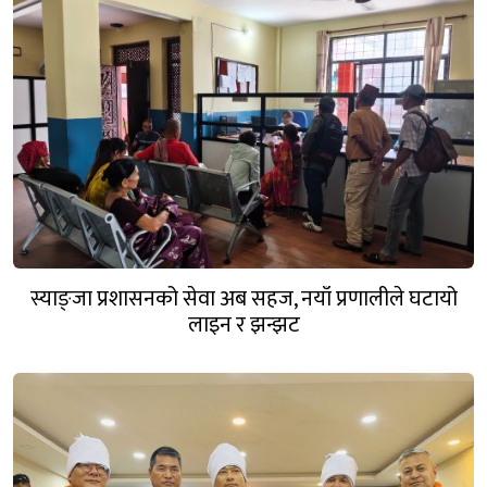
स्याङ्जा प्रशासनको सेवा अब सहज, नयाँ प्रणालीले घटायो
लाइन र झन्झट