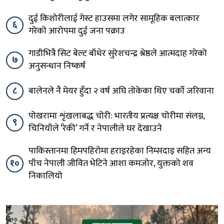
दुई किशोरीलाई गेस्ट हाउसमा लगेर सामूहिक बलात्कार
६
गरेको आरोपमा दुई जना पक्राउ
गाडीभित्रै सिट बेल्ट बाँधेर सुरेशचन्द्र श्रेष्ठले आत्मदाह गरेको
७
अनुसन्धान निष्कर्ष
८
बालेनले नै मेयर हुँदा २ वर्ष अघि तोकेका थिए चर्को जरिवाना
पोखरामा शृंखलाबद्ध चोरी: भारतीय प्रत्यक्ष चोरीमा संलग्न,
९
चिनियाँले ‘रेकी’ गर्ने र नेपालीले घर देखाउने
पाकिस्तानमा हिमपहिरोमा हराइरहेका निम्सदाइ सहित अन्य
१०
पाँच नेपाली जीवित भेटिने आशा कमजोर, युक्तको शव
निकालियो