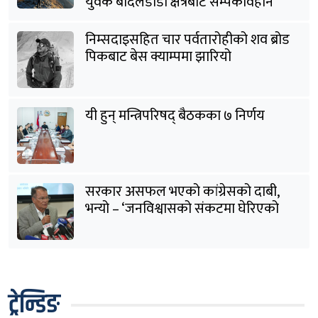
युवक बादलडाँडा क्षेत्रबाट सम्पर्कविहीन
निम्सदाइसहित चार पर्वतारोहीको शव ब्रोड
पिकबाट बेस क्याम्पमा झारियो
यी हुन् मन्त्रिपरिषद् बैठकका ७ निर्णय
सरकार असफल भएको कांग्रेसको दाबी,
भन्यो – ‘जनविश्वासको संकटमा घेरिएको
सरकार विषयान्तर गर्न माहिर छ’
ट्रेन्डिङ