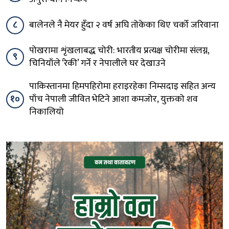
८
बालेनले नै मेयर हुँदा २ वर्ष अघि तोकेका थिए चर्को जरिवाना
पोखरामा शृंखलाबद्ध चोरी: भारतीय प्रत्यक्ष चोरीमा संलग्न,
९
चिनियाँले ‘रेकी’ गर्ने र नेपालीले घर देखाउने
पाकिस्तानमा हिमपहिरोमा हराइरहेका निम्सदाइ सहित अन्य
१०
पाँच नेपाली जीवित भेटिने आशा कमजोर, युक्तको शव
निकालियो