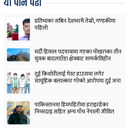
यो पनि पढौँ
प्रतिभाका सबिन देशभरमै तेस्रो, गण्डकीमा
पहिलो
मर्दी हिमाल पदयात्रामा गएका पोखराका तीन
युवक बादलडाँडा क्षेत्रबाट सम्पर्कविहीन
दुई किशोरीलाई गेस्ट हाउसमा लगेर
सामूहिक बलात्कार गरेको आरोपमा दुई जना
पक्राउ
पाकिस्तानमा हिमपहिरोमा हराइरहेका
निम्सदाइ सहित अन्य पाँच नेपाली जीवित
भेटिने आशा कमजोर, युक्तको शव निकालियो