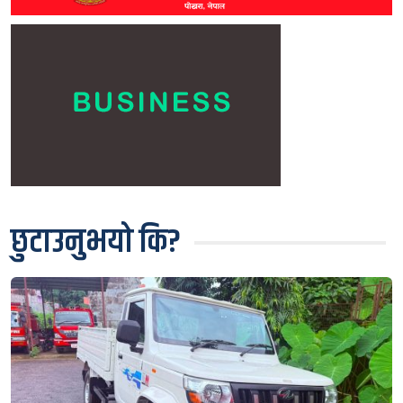
छुटाउनुभयो कि?