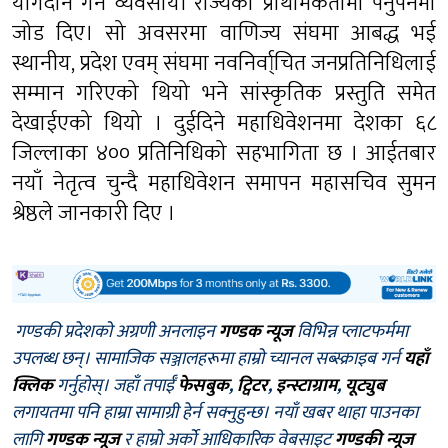
योगदान गर्ने व्यवसायी राज्यको प्राथमिकतामा पर्नुपर्नेमा
जोड दिए। सो अवसरमा वाणिज्य संघमा आबद्ध भई
स्थानीय, प्रदेश एवम् संघमा नवनिर्वा्चित जनप्रतिनिधिलाई
सम्मान गरिएको थियो भने सांस्कृतिक प्रस्तुति समेत
देखाईएको थियो । दुईदिने महाधिवेशनमा देशका ६८
जिल्लाका ४०० प्रतिनिधिको सहभागिता छ । आईतबार
नयाँ नेतृत्व चुन्दै महाधिवेशन समापन महासचिव सुमन
श्रेष्ठले जानकारी दिए ।
गण्डकी प्रदेशको अग्रणी अनलाइन
गण्डक न्यूज
विभिन्न प्लाटफर्ममा
उपलब्ध छन्। सामाजिक सञ्जालहरूमा हाम्रो च्यानल सब्स्क्राइब गर्न
यहाँ
क्लिक
गर्नुहोस्। जहाँ तपाईँ
फेसबुक
,
ट्विटर
,
इन्स्टाग्राम
,
यूट्युब
लगायतमा पनि हाम्रा सामाग्री हेर्न सक्नुहुन्छ। नयाँ खबर थाहा पाउनका
लागि
गण्डक न्यूज
र हाम्रो अर्को आधिकारिक वेबसाइट
गण्डकी न्यूज