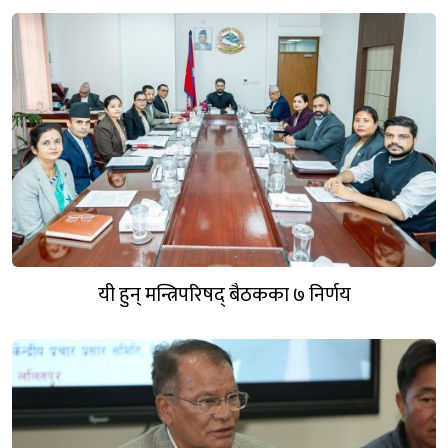
यी हुन् मन्त्रिपरिषद् बैठकका ७ निर्णय