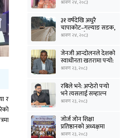
अनुगमन
श्रावण २४, २०८३
३१ वर्षदेखि अधुरै
चापाकोट–गल्याङ सडक,
आधा काममै अल्झियो
श्रावण २४, २०८३
जेनजी आन्दोलनले देशको
स्वाधीनता खतरामा पर्‍यो:
उपेन्द्र यादव
श्रावण २३, २०८३
रबिले भने: अप्ठेरो पर्‍यो
भने त्यसलाई सम्हाल्न
या र
सक्ने गार्जियनसिप हाम्रो
श्रावण २३, २०८३
पार्टीसँग छ
रेको
जोर्ज जोन शिक्षा
त्रमा
प्रतिष्ठानको अध्यक्षमा
विनोद कायस्थ, पाँच
श्रावण २३, २०८३