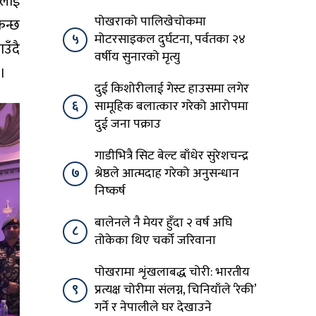
्रलाई
पोखराको पालिखेचोकमा
किन्छ
५
मोटरसाइकल दुर्घटना, पर्वतका २४
ाउँदै
वर्षीय सुनारको मृत्यु
 ।
दुई किशोरीलाई गेस्ट हाउसमा लगेर
६
सामूहिक बलात्कार गरेको आरोपमा
दुई जना पक्राउ
गाडीभित्रै सिट बेल्ट बाँधेर सुरेशचन्द्र
७
श्रेष्ठले आत्मदाह गरेको अनुसन्धान
निष्कर्ष
बालेनले नै मेयर हुँदा २ वर्ष अघि
८
तोकेका थिए चर्को जरिवाना
पोखरामा शृंखलाबद्ध चोरी: भारतीय
९
प्रत्यक्ष चोरीमा संलग्न, चिनियाँले ‘रेकी’
गर्ने र नेपालीले घर देखाउने