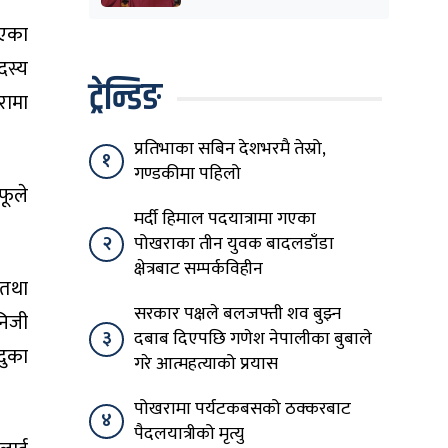
शिक्षासेवी सम्मानित
ाएका
दस्य
ट्रेन्डिङ
रामा
प्रतिभाका सबिन देशभरमै तेस्रो,
१
गण्डकीमा पहिलो
फूले
मर्दी हिमाल पदयात्रामा गएका
२
पोखराका तीन युवक बादलडाँडा
क्षेत्रबाट सम्पर्कविहीन
 तथा
सरकार पक्षले बलजफ्ती शव बुझ्न
निजी
३
दबाब दिएपछि गणेश नेपालीका बुबाले
्दुका
गरे आत्महत्याको प्रयास
पोखरामा पर्यटकबसको ठक्करबाट
४
पैदलयात्रीको मृत्यु