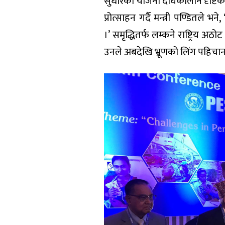
सुधारका योजना दीर्घकालीन दृष्टिको
प्रोत्साहन गर्दै मन्त्री पण्डितले
।’ समृद्धितर्फ लम्कने राष्ट्रिय अठ
उनले अबदेखि भ्रूणको लिंग पहिचान न