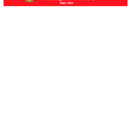
छुटाउनुभयो कि?
पोखरामा थ्री–एस सुविधासहित बीवाइडीको आधिकारिक
सर्भिस सेन्टर खुल्यो