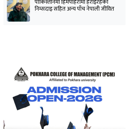
पाकिस्तानमा हिमपहिरोमा हराइरहेका
निम्सदाइ सहित अन्य पाँच नेपाली जीवित
भेटिने आशा कमजोर, युक्तको शव निकालियो