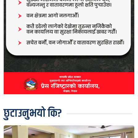
छुटाउनुभयो कि?