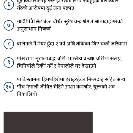
दुई किशोरीलाई गेस्ट हाउसमा लगेर सामूहिक बलात्कार
६
गरेको आरोपमा दुई जना पक्राउ
गाडीभित्रै सिट बेल्ट बाँधेर सुरेशचन्द्र श्रेष्ठले आत्मदाह गरेको
७
अनुसन्धान निष्कर्ष
८
बालेनले नै मेयर हुँदा २ वर्ष अघि तोकेका थिए चर्को जरिवाना
पोखरामा शृंखलाबद्ध चोरी: भारतीय प्रत्यक्ष चोरीमा संलग्न,
९
चिनियाँले ‘रेकी’ गर्ने र नेपालीले घर देखाउने
पाकिस्तानमा हिमपहिरोमा हराइरहेका निम्सदाइ सहित अन्य
१०
पाँच नेपाली जीवित भेटिने आशा कमजोर, युक्तको शव
निकालियो