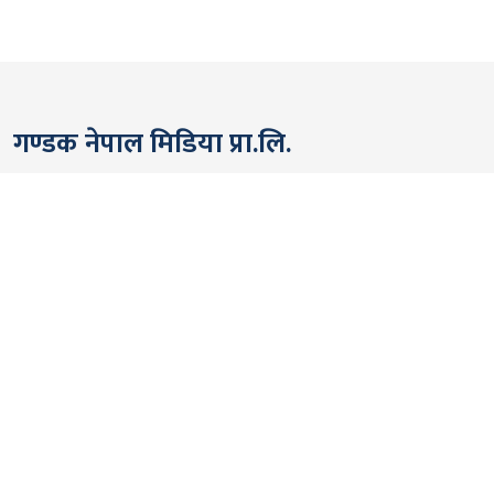
गण्डक नेपाल मिडिया प्रा.लि.
पोखरा, नेपाल
सम्पर्कः +९७७ ६१५७६२९१
भाइबर/ह्वाट्सएप्ः +९७७ ९८०६५६१४४२
ईमेल:
gandakmedia@gmail.com
[Official]
gandaknews@gmail.com
[News]
news@gandaknews.com
१६१६ [७६३] [सूचना तथा प्रसारण विभाग]
१०६९/०७४/७५ [प्रेस काउन्सिल नेपाल]
१८१३५२/०७४/७५ [कम्पनी रजिष्ट्रार]