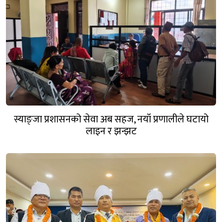
स्याङ्जा प्रशासनको सेवा अब सहज, नयाँ प्रणालीले घटायो
लाइन र झन्झट