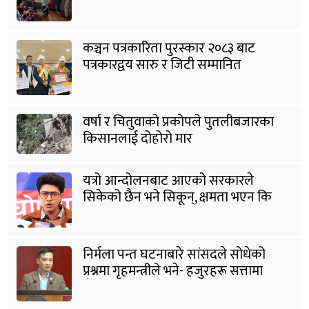
कञ्चन पत्रकारिता पुरस्कार २०८३ बाट
पत्रकारद्वय सारु र जिटी सम्मानित
वर्षा र चितुवाको प्रकोपले पुतलीबजारका
किसानलाई दोहोरो मार
यत्रो आन्दोलनबाट आएको सरकारले
सिकेको छैन भने सिकून्, क्षमता भएन कि
विवेक भएन कि के भएन ?: मिराज ढुंगाना
निर्मला पन्त घटनाबारे सांसदले सोधेको
प्रश्नमा गृहमन्त्रीले भने- हजुरहरू सत्तामा
हुँदाखेरि किन नगर्नुभएको यो ?