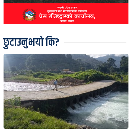
छुटाउनुभयो कि?