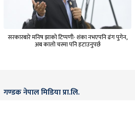
सरकारबारे मनिष झाको टिप्पणी- शंका नभएपनि ढंग पुगेन,
अब कालो चस्मा पनि हटाउनुपर्छ
गण्डक नेपाल मिडिया प्रा.लि.
पोखरा, नेपाल
सम्पर्कः +९७७ ६१५७६२९१
भाइबर/ह्वाट्सएप्ः +९७७ ९८०६५६१४४२