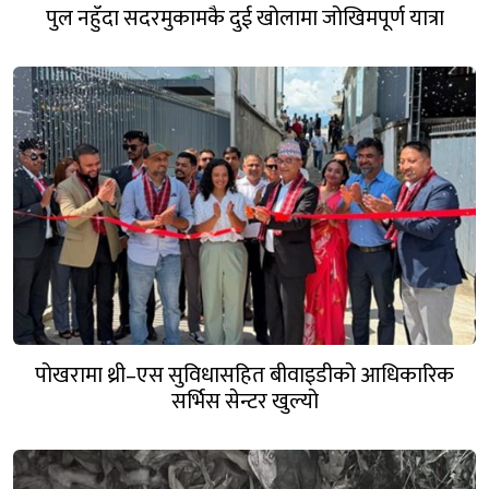
पुल नहुँदा सदरमुकामकै दुई खोलामा जोखिमपूर्ण यात्रा
पोखरामा थ्री–एस सुविधासहित बीवाइडीको आधिकारिक
सर्भिस सेन्टर खुल्यो