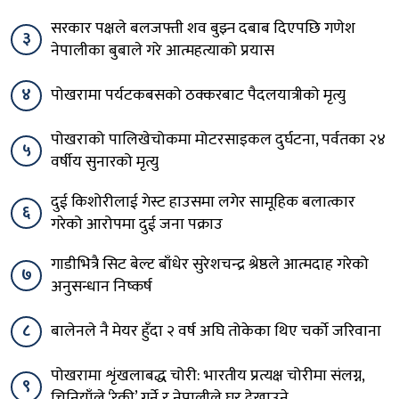
सरकार पक्षले बलजफ्ती शव बुझ्न दबाब दिएपछि गणेश
३
नेपालीका बुबाले गरे आत्महत्याको प्रयास
४
पोखरामा पर्यटकबसको ठक्करबाट पैदलयात्रीको मृत्यु
पोखराको पालिखेचोकमा मोटरसाइकल दुर्घटना, पर्वतका २४
५
वर्षीय सुनारको मृत्यु
दुई किशोरीलाई गेस्ट हाउसमा लगेर सामूहिक बलात्कार
६
गरेको आरोपमा दुई जना पक्राउ
गाडीभित्रै सिट बेल्ट बाँधेर सुरेशचन्द्र श्रेष्ठले आत्मदाह गरेको
७
अनुसन्धान निष्कर्ष
८
बालेनले नै मेयर हुँदा २ वर्ष अघि तोकेका थिए चर्को जरिवाना
पोखरामा शृंखलाबद्ध चोरी: भारतीय प्रत्यक्ष चोरीमा संलग्न,
९
चिनियाँले ‘रेकी’ गर्ने र नेपालीले घर देखाउने