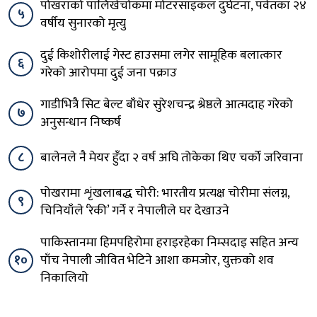
पोखराको पालिखेचोकमा मोटरसाइकल दुर्घटना, पर्वतका २४
५
वर्षीय सुनारको मृत्यु
दुई किशोरीलाई गेस्ट हाउसमा लगेर सामूहिक बलात्कार
६
गरेको आरोपमा दुई जना पक्राउ
गाडीभित्रै सिट बेल्ट बाँधेर सुरेशचन्द्र श्रेष्ठले आत्मदाह गरेको
७
अनुसन्धान निष्कर्ष
८
बालेनले नै मेयर हुँदा २ वर्ष अघि तोकेका थिए चर्को जरिवाना
पोखरामा शृंखलाबद्ध चोरी: भारतीय प्रत्यक्ष चोरीमा संलग्न,
९
चिनियाँले ‘रेकी’ गर्ने र नेपालीले घर देखाउने
पाकिस्तानमा हिमपहिरोमा हराइरहेका निम्सदाइ सहित अन्य
१०
पाँच नेपाली जीवित भेटिने आशा कमजोर, युक्तको शव
निकालियो