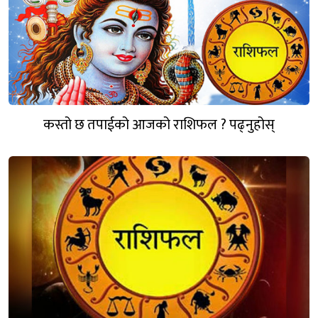
कस्तो छ तपाईको आजको राशिफल ? पढ्नुहोस्