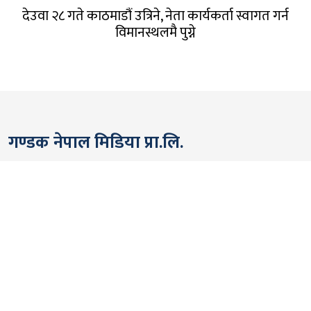
देउवा २८ गते काठमाडौं उत्रिने, नेता कार्यकर्ता स्वागत गर्न
विमानस्थलमै पुग्ने
गण्डक नेपाल मिडिया प्रा.लि.
पोखरा, नेपाल
सम्पर्कः +९७७ ६१५७६२९१
भाइबर/ह्वाट्सएप्ः +९७७ ९८०६५६१४४२
ईमेल:
gandakmedia@gmail.com
[Official]
gandaknews@gmail.com
[News]
news@gandaknews.com