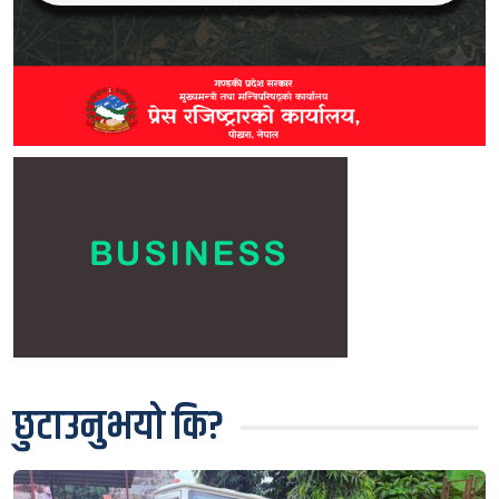
छुटाउनुभयो कि?