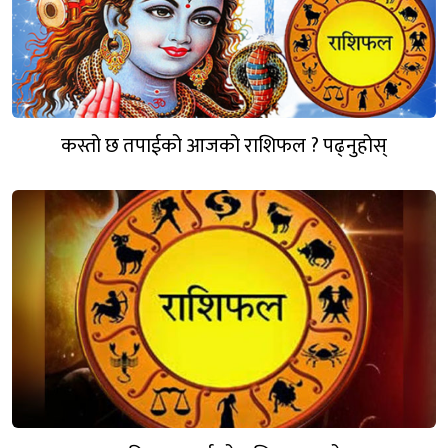
कस्तो छ तपाईको आजको राशिफल ? पढ्नुहोस्