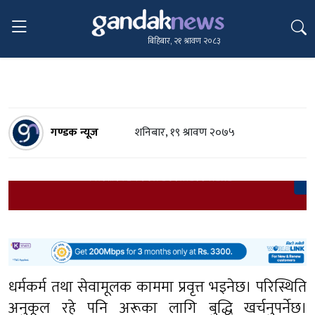
बिहिबार, २१ श्रावण २०८३
गण्डक न्यूज
शनिबार, १९ श्रावण २०७५
धर्मकर्म तथा सेवामूलक काममा प्रवृत्त भइनेछ। परिस्थिति
अनुकूल रहे पनि अरूका लागि बुद्धि खर्चनुपर्नेछ।