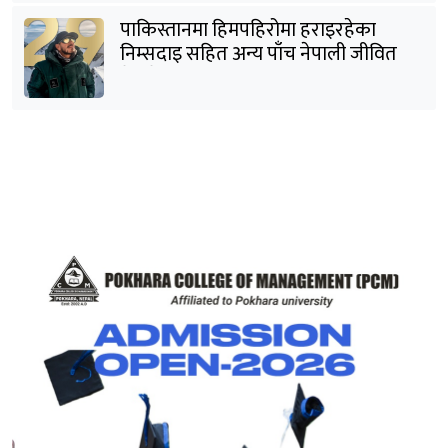
पाकिस्तानमा हिमपहिरोमा हराइरहेका
निम्सदाइ सहित अन्य पाँच नेपाली जीवित
भेटिने आशा कमजोर, युक्तको शव निकालियो