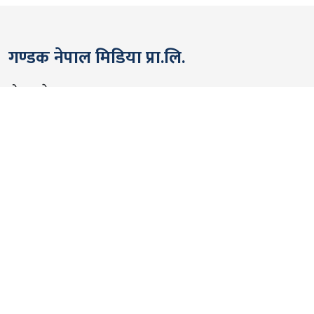
गण्डक नेपाल मिडिया प्रा.लि.
पोखरा, नेपाल
सम्पर्कः +९७७ ६१५७६२९१
भाइबर/ह्वाट्सएप्ः +९७७ ९८०६५६१४४२
ईमेल:
gandakmedia@gmail.com
[Official]
gandaknews@gmail.com
[News]
news@gandaknews.com
१६१६ [७६३] [सूचना तथा प्रसारण विभाग]
१०६९/०७४/७५ [प्रेस काउन्सिल नेपाल]
१८१३५२/०७४/७५ [कम्पनी रजिष्ट्रार]