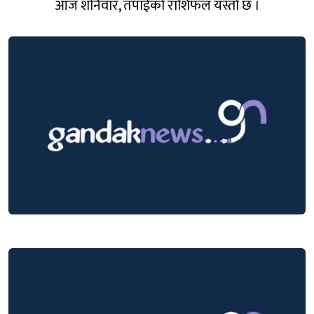
आज शनिवार, तपाईको राशिफल यस्तो छ ।