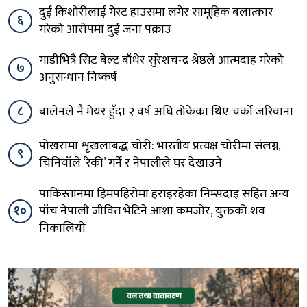
दुई किशोरीलाई गेस्ट हाउसमा लगेर सामूहिक बलात्कार
६
गरेको आरोपमा दुई जना पक्राउ
गाडीभित्रै सिट बेल्ट बाँधेर सुरेशचन्द्र श्रेष्ठले आत्मदाह गरेको
७
अनुसन्धान निष्कर्ष
८
बालेनले नै मेयर हुँदा २ वर्ष अघि तोकेका थिए चर्को जरिवाना
पोखरामा शृंखलाबद्ध चोरी: भारतीय प्रत्यक्ष चोरीमा संलग्न,
९
चिनियाँले ‘रेकी’ गर्ने र नेपालीले घर देखाउने
पाकिस्तानमा हिमपहिरोमा हराइरहेका निम्सदाइ सहित अन्य
१०
पाँच नेपाली जीवित भेटिने आशा कमजोर, युक्तको शव
निकालियो