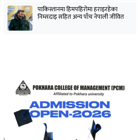
पाकिस्तानमा हिमपहिरोमा हराइरहेका
निम्सदाइ सहित अन्य पाँच नेपाली जीवित
भेटिने आशा कमजोर, युक्तको शव निकालियो