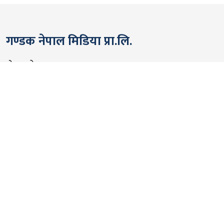
गण्डक नेपाल मिडिया प्रा.लि.
पोखरा, नेपाल
सम्पर्कः +९७७ ६१५७६२९१
भाइबर/ह्वाट्सएप्ः +९७७ ९८०६५६१४४२
ईमेल:
gandakmedia@gmail.com
[Official]
gandaknews@gmail.com
[News]
news@gandaknews.com
१६१६ [७६३] [सूचना तथा प्रसारण विभाग]
१०६९/०७४/७५ [प्रेस काउन्सिल नेपाल]
१८१३५२/०७४/७५ [कम्पनी रजिष्ट्रार]