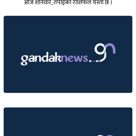
आज शनिवार, तपाईको राशिफल यस्तो छ ।