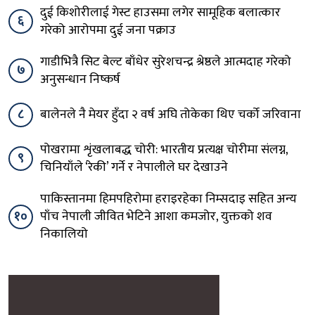
दुई किशोरीलाई गेस्ट हाउसमा लगेर सामूहिक बलात्कार
६
गरेको आरोपमा दुई जना पक्राउ
गाडीभित्रै सिट बेल्ट बाँधेर सुरेशचन्द्र श्रेष्ठले आत्मदाह गरेको
७
अनुसन्धान निष्कर्ष
८
बालेनले नै मेयर हुँदा २ वर्ष अघि तोकेका थिए चर्को जरिवाना
पोखरामा शृंखलाबद्ध चोरी: भारतीय प्रत्यक्ष चोरीमा संलग्न,
९
चिनियाँले ‘रेकी’ गर्ने र नेपालीले घर देखाउने
पाकिस्तानमा हिमपहिरोमा हराइरहेका निम्सदाइ सहित अन्य
१०
पाँच नेपाली जीवित भेटिने आशा कमजोर, युक्तको शव
निकालियो