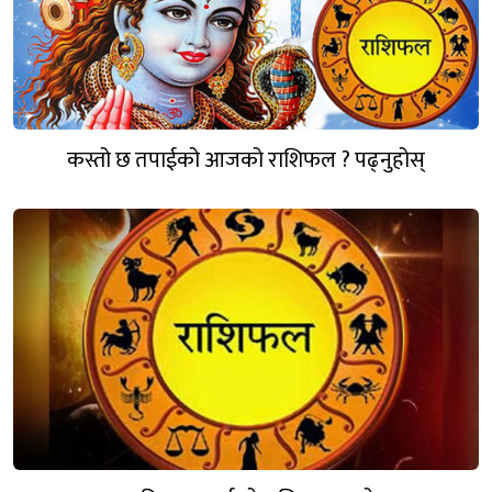
कस्तो छ तपाईको आजको राशिफल ? पढ्नुहोस्