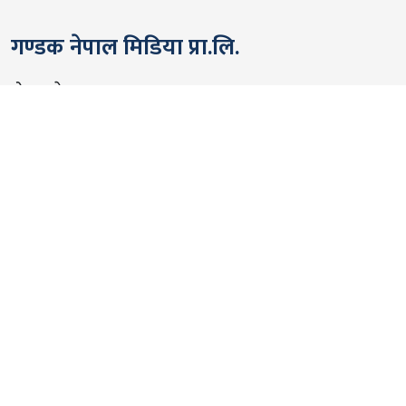
गण्डक नेपाल मिडिया प्रा.लि.
पोखरा, नेपाल
सम्पर्कः +९७७ ६१५७६२९१
भाइबर/ह्वाट्सएप्ः +९७७ ९८०६५६१४४२
ईमेल:
gandakmedia@gmail.com
[Official]
gandaknews@gmail.com
[News]
news@gandaknews.com
१६१६ [७६३] [सूचना तथा प्रसारण विभाग]
१०६९/०७४/७५ [प्रेस काउन्सिल नेपाल]
१८१३५२/०७४/७५ [कम्पनी रजिष्ट्रार]
गण्डक न्यूज टीम