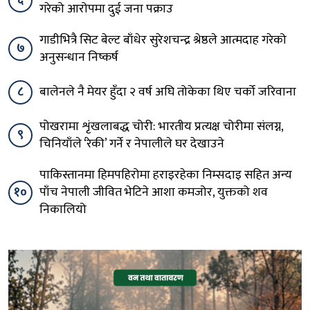
६
गरेको आरोपमा दुई जना पक्राउ
गाडीभित्रै सिट बेल्ट बाँधेर सुरेशचन्द्र श्रेष्ठले आत्मदाह गरेको
७
अनुसन्धान निष्कर्ष
८
बालेनले नै मेयर हुँदा २ वर्ष अघि तोकेका थिए चर्को जरिवाना
पोखरामा शृंखलाबद्ध चोरी: भारतीय प्रत्यक्ष चोरीमा संलग्न,
९
चिनियाँले ‘रेकी’ गर्ने र नेपालीले घर देखाउने
पाकिस्तानमा हिमपहिरोमा हराइरहेका निम्सदाइ सहित अन्य
१०
पाँच नेपाली जीवित भेटिने आशा कमजोर, युक्तको शव
निकालियो