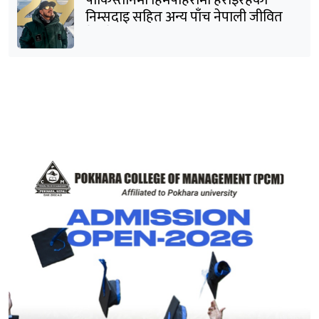
पाकिस्तानमा हिमपहिरोमा हराइरहेका
निम्सदाइ सहित अन्य पाँच नेपाली जीवित
भेटिने आशा कमजोर, युक्तको शव निकालियो