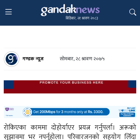
बिहिबार, २१ श्रावण २०८३
गण्डक न्यूज
सोमबार, २८ श्रावण २०७५
रोकिएका काममा दोहोर्याएर प्रयत्न गर्नुपर्ला। अरूको
सुझावमा भर नपर्नुहोला। परिवारजनको सहयोग लिँदा