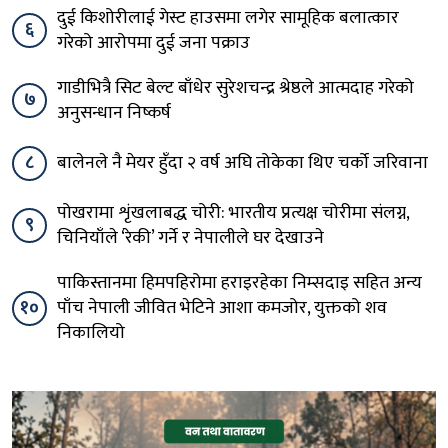
दुई किशोरीलाई गेस्ट हाउसमा लगेर सामूहिक बलात्कार
६
गरेको आरोपमा दुई जना पक्राउ
गाडीभित्रै सिट बेल्ट बाँधेर सुरेशचन्द्र श्रेष्ठले आत्मदाह गरेको
७
अनुसन्धान निष्कर्ष
८
बालेनले नै मेयर हुँदा २ वर्ष अघि तोकेका थिए चर्को जरिवाना
पोखरामा शृंखलाबद्ध चोरी: भारतीय प्रत्यक्ष चोरीमा संलग्न,
९
चिनियाँले ‘रेकी’ गर्ने र नेपालीले घर देखाउने
पाकिस्तानमा हिमपहिरोमा हराइरहेका निम्सदाइ सहित अन्य
१०
पाँच नेपाली जीवित भेटिने आशा कमजोर, युक्तको शव
निकालियो