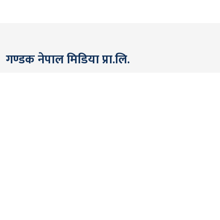
गण्डक नेपाल मिडिया प्रा.लि.
पोखरा, नेपाल
सम्पर्कः +९७७ ६१५७६२९१
भाइबर/ह्वाट्सएप्ः +९७७ ९८०६५६१४४२
ईमेल:
gandakmedia@gmail.com
[Official]
gandaknews@gmail.com
[News]
news@gandaknews.com
१६१६ [७६३] [सूचना तथा प्रसारण विभाग]
१०६९/०७४/७५ [प्रेस काउन्सिल नेपाल]
१८१३५२/०७४/७५ [कम्पनी रजिष्ट्रार]