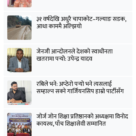
३१ वर्षदेखि अधुरै चापाकोट–गल्याङ सडक,
आधा काममै अल्झियो
जेनजी आन्दोलनले देशको स्वाधीनता
खतरामा पर्‍यो: उपेन्द्र यादव
रबिले भने: अप्ठेरो पर्‍यो भने त्यसलाई
सम्हाल्न सक्ने गार्जियनसिप हाम्रो पार्टीसँग
छ
जोर्ज जोन शिक्षा प्रतिष्ठानको अध्यक्षमा विनोद
कायस्थ, पाँच शिक्षासेवी सम्मानित