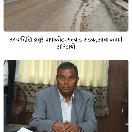
३१ वर्षदेखि अधुरै चापाकोट–गल्याङ सडक, आधा काममै
अल्झियो