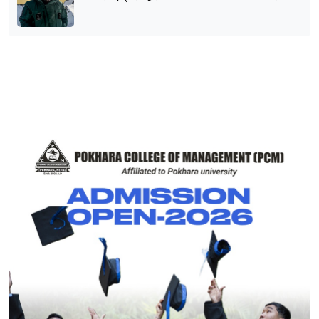
भेटिने आशा कमजोर, युक्तको शव निकालियो