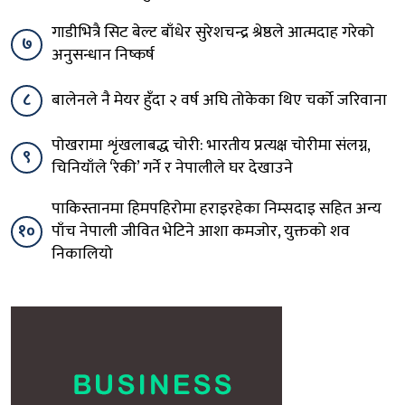
गाडीभित्रै सिट बेल्ट बाँधेर सुरेशचन्द्र श्रेष्ठले आत्मदाह गरेको
७
अनुसन्धान निष्कर्ष
८
बालेनले नै मेयर हुँदा २ वर्ष अघि तोकेका थिए चर्को जरिवाना
पोखरामा शृंखलाबद्ध चोरी: भारतीय प्रत्यक्ष चोरीमा संलग्न,
९
चिनियाँले ‘रेकी’ गर्ने र नेपालीले घर देखाउने
पाकिस्तानमा हिमपहिरोमा हराइरहेका निम्सदाइ सहित अन्य
१०
पाँच नेपाली जीवित भेटिने आशा कमजोर, युक्तको शव
निकालियो