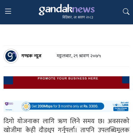
बिहिबार, २१ श्रावण २०८३
गण्डक न्यूज
मङ्गलबार, २९ श्रावण २०७५
दिगो योजनाका लागि ऋण लिने समय छ। अवसरको
खोजीमा केही दौडधुप गर्नुपर्ला। तापनि उपलब्धिमूलक