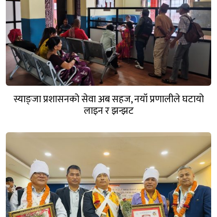
स्याङ्जा प्रशासनको सेवा अब सहज, नयाँ प्रणालीले घटायो
लाइन र झन्झट