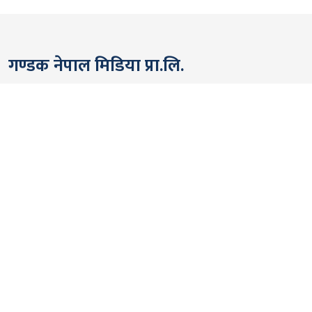
गण्डक नेपाल मिडिया प्रा.लि.
पोखरा, नेपाल
सम्पर्कः +९७७ ६१५७६२९१
भाइबर/ह्वाट्सएप्ः +९७७ ९८०६५६१४४२
ईमेल:
gandakmedia@gmail.com
[Official]
gandaknews@gmail.com
[News]
news@gandaknews.com
१६१६ [७६३] [सूचना तथा प्रसारण विभाग]
१०६९/०७४/७५ [प्रेस काउन्सिल नेपाल]
१८१३५२/०७४/७५ [कम्पनी रजिष्ट्रार]