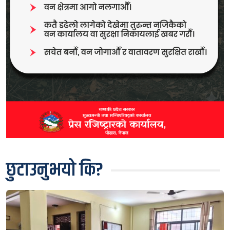
छुटाउनुभयो कि?