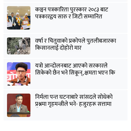
कञ्चन पत्रकारिता पुरस्कार २०८३ बाट
पत्रकारद्वय सारु र जिटी सम्मानित
वर्षा र चितुवाको प्रकोपले पुतलीबजारका
किसानलाई दोहोरो मार
यत्रो आन्दोलनबाट आएको सरकारले
सिकेको छैन भने सिकून्, क्षमता भएन कि
विवेक भएन कि के भएन ?: मिराज ढुंगाना
निर्मला पन्त घटनाबारे सांसदले सोधेको
प्रश्नमा गृहमन्त्रीले भने- हजुरहरू सत्तामा
हुँदाखेरि किन नगर्नुभएको यो ?