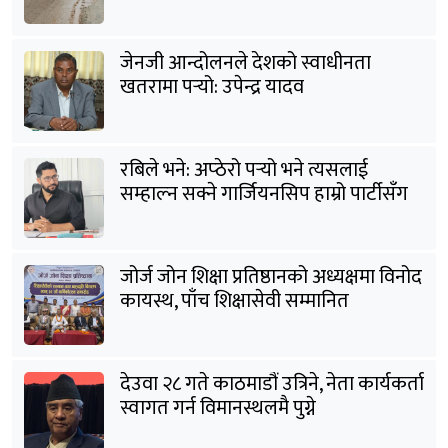
जेनजी आन्दोलनले देशको स्वाधीनता
खतरामा पर्‍यो: उपेन्द्र यादव
रबिले भने: अप्ठेरो पर्‍यो भने त्यसलाई
सम्हाल्न सक्ने गार्जियनसिप हाम्रो पार्टीसँग
छ
जोर्ज जोन शिक्षा प्रतिष्ठानको अध्यक्षमा विनोद
कायस्थ, पाँच शिक्षासेवी सम्मानित
देउवा २८ गते काठमाडौं उत्रिने, नेता कार्यकर्ता
स्वागत गर्न विमानस्थलमै पुग्ने