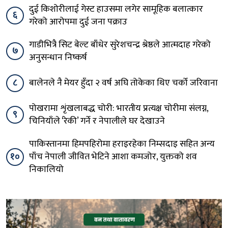
दुई किशोरीलाई गेस्ट हाउसमा लगेर सामूहिक बलात्कार
६
गरेको आरोपमा दुई जना पक्राउ
गाडीभित्रै सिट बेल्ट बाँधेर सुरेशचन्द्र श्रेष्ठले आत्मदाह गरेको
७
अनुसन्धान निष्कर्ष
८
बालेनले नै मेयर हुँदा २ वर्ष अघि तोकेका थिए चर्को जरिवाना
पोखरामा शृंखलाबद्ध चोरी: भारतीय प्रत्यक्ष चोरीमा संलग्न,
९
चिनियाँले ‘रेकी’ गर्ने र नेपालीले घर देखाउने
पाकिस्तानमा हिमपहिरोमा हराइरहेका निम्सदाइ सहित अन्य
१०
पाँच नेपाली जीवित भेटिने आशा कमजोर, युक्तको शव
निकालियो