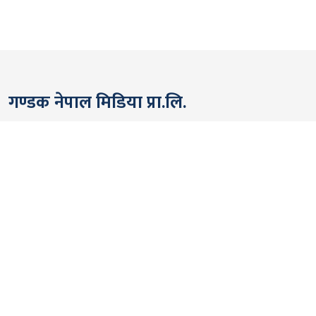
गण्डक नेपाल मिडिया प्रा.लि.
पोखरा, नेपाल
सम्पर्कः +९७७ ६१५७६२९१
भाइबर/ह्वाट्सएप्ः +९७७ ९८०६५६१४४२
ईमेल:
gandakmedia@gmail.com
[Official]
gandaknews@gmail.com
[News]
news@gandaknews.com
१६१६ [७६३] [सूचना तथा प्रसारण विभाग]
१०६९/०७४/७५ [प्रेस काउन्सिल नेपाल]