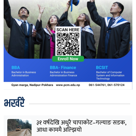
भर्खरै
३१ वर्षदेखि अधुरै चापाकोट–गल्याङ सडक,
आधा काममै अल्झियो