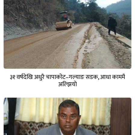
३१ वर्षदेखि अधुरै चापाकोट–गल्याङ सडक, आधा काममै
अल्झियो