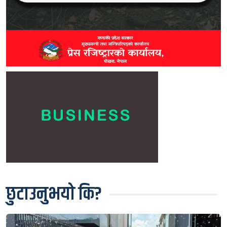
छुटाउनुभयो कि?