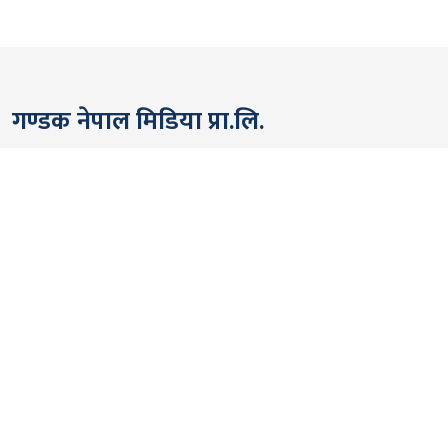
गण्डक नेपाल मिडिया प्रा.लि.
पोखरा, नेपाल
सम्पर्कः +९७७ ६१५७६२९१
भाइबर/ह्वाट्सएप्ः +९७७ ९८०६५६१४४२
ईमेल:
gandakmedia@gmail.com
[Official]
gandaknews@gmail.com
[News]
news@gandaknews.com
१६१६ [७६३] [सूचना तथा प्रसारण विभाग]
१०६९/०७४/७५ [प्रेस काउन्सिल नेपाल]
१८१३५२/०७४/७५ [कम्पनी रजिष्ट्रार]