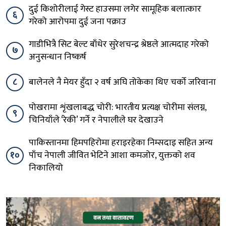
दुई किशोरीलाई गेस्ट हाउसमा लगेर सामूहिक बलात्कार
६
गरेको आरोपमा दुई जना पक्राउ
गाडीभित्रै सिट बेल्ट बाँधेर सुरेशचन्द्र श्रेष्ठले आत्मदाह गरेको
७
अनुसन्धान निष्कर्ष
८
बालेनले नै मेयर हुँदा २ वर्ष अघि तोकेका थिए चर्को जरिवाना
पोखरामा शृंखलाबद्ध चोरी: भारतीय प्रत्यक्ष चोरीमा संलग्न,
९
चिनियाँले ‘रेकी’ गर्ने र नेपालीले घर देखाउने
पाकिस्तानमा हिमपहिरोमा हराइरहेका निम्सदाइ सहित अन्य
१०
पाँच नेपाली जीवित भेटिने आशा कमजोर, युक्तको शव
निकालियो