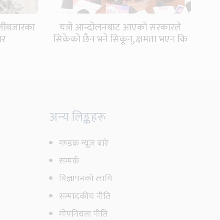
ुतलीबजारका
यत्रो आन्दोलनबाट आएको सरकारले
ार
सिकेको छैन भने सिकून्, क्षमता भएन कि
विवेक भएन कि के भएन ?: मिराज ढुंगाना
अन्य लिङ्कहरू
गण्डक न्यूज बारे
सम्पर्क
विज्ञापनको लागि
सम्पादकीय नीति
गोपनियता नीति