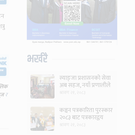
उन
्रु
भर्खरै
स्याङ्जा प्रशासनको सेवा
अब सहज, नयाँ प्रणालीले
्लिक
घटायो लाइन र झन्झट
श्रावण २१, २०८३
ूज
र
कञ्चन पत्रकारिता पुरस्कार
२०८३ बाट पत्रकारद्वय
सारु र जिटी सम्मानित
श्रावण २१, २०८३