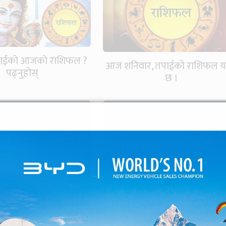
पाईको आजको राशिफल ?
आज शनिवार, तपाईको राशिफल यस
पढ्नुहोस्
छ ।