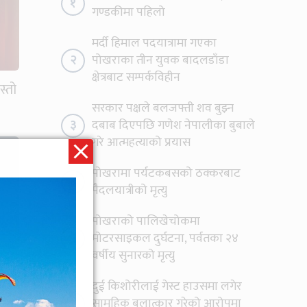
१
गण्डकीमा पहिलो
मर्दी हिमाल पदयात्रामा गएका
२
पोखराका तीन युवक बादलडाँडा
क्षेत्रबाट सम्पर्कविहीन
्तो
सरकार पक्षले बलजफ्ती शव बुझ्न
३
दबाब दिएपछि गणेश नेपालीका बुबाले
गरे आत्महत्याको प्रयास
पोखरामा पर्यटकबसको ठक्करबाट
४
पैदलयात्रीको मृत्यु
पोखराको पालिखेचोकमा
५
मोटरसाइकल दुर्घटना, पर्वतका २४
वर्षीय सुनारको मृत्यु
दुई किशोरीलाई गेस्ट हाउसमा लगेर
६
सामूहिक बलात्कार गरेको आरोपमा