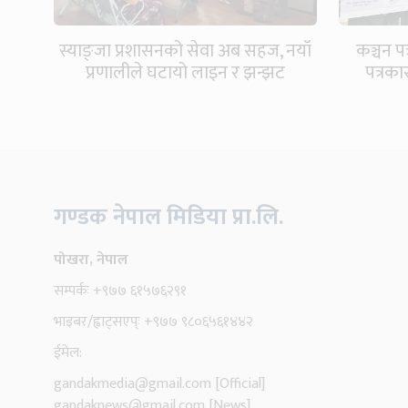
स्याङ्जा प्रशासनको सेवा अब सहज, नयाँ
कञ्चन प
प्रणालीले घटायो लाइन र झन्झट
पत्रका
गण्डक नेपाल मिडिया प्रा.लि.
पोखरा, नेपाल
सम्पर्कः +९७७ ६१५७६२९१
भाइबर/ह्वाट्सएप्ः +९७७ ९८०६५६१४४२
ईमेल:
gandakmedia@gmail.com
[Official]
gandaknews@gmail.com
[News]