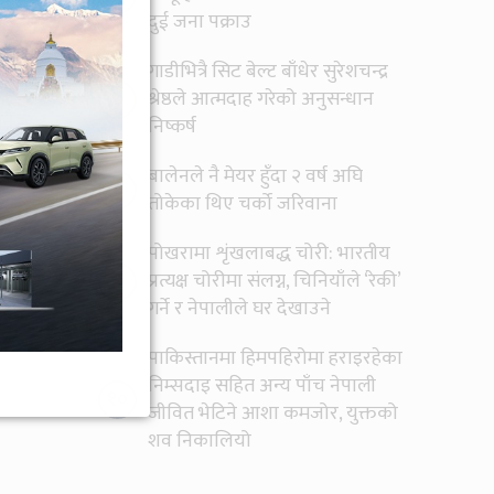
दुई जना पक्राउ
गाडीभित्रै सिट बेल्ट बाँधेर सुरेशचन्द्र
७
श्रेष्ठले आत्मदाह गरेको अनुसन्धान
ीन
निष्कर्ष
बालेनले नै मेयर हुँदा २ वर्ष अघि
८
तोकेका थिए चर्को जरिवाना
पोखरामा शृंखलाबद्ध चोरी: भारतीय
९
प्रत्यक्ष चोरीमा संलग्न, चिनियाँले ‘रेकी’
गर्ने र नेपालीले घर देखाउने
पाकिस्तानमा हिमपहिरोमा हराइरहेका
निम्सदाइ सहित अन्य पाँच नेपाली
१०
जीवित भेटिने आशा कमजोर, युक्तको
शव निकालियो