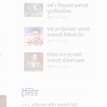
वर्षा र चितुवाको प्रकोपले
पुतलीबजारका
किसानलाई दोहोरो मार
श्रावण २१, २०८३
यत्रो आन्दोलनबाट आएको
सरकारले सिकेको छैन
भने सिकून्, क्षमता भएन
श्रावण २१, २०८३
कि विवेक भएन कि के
भएन ?: मिराज ढुंगाना
निर्मला पन्त घटनाबारे
सांसदले सोधेको प्रश्नमा
गृहमन्त्रीले भने- हजुरहरू
श्रावण २१, २०८३
सत्तामा हुँदाखेरि किन
नगर्नुभएको यो ?
ट्रेन्डिङ
प्रतिभाका सबिन देशभरमै तेस्रो,