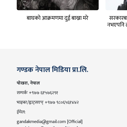
बाघको आक्रमणमा दुई बाख्रा मरे
सरकारबा
नभएपनि ढ
गण्डक नेपाल मिडिया प्रा.लि.
पोखरा, नेपाल
सम्पर्कः +९७७ ६१५७६२९१
भाइबर/ह्वाट्सएप्ः +९७७ ९८०६५६१४४२
ईमेल:
gandakmedia@gmail.com
[Official]