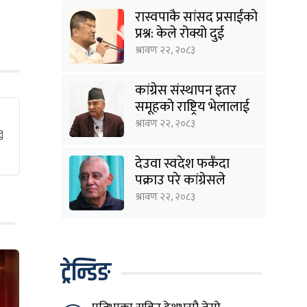
रास्वपाकै सांसद प्रसाईंको
प्रश्न: केले रोक्यो दुई
तिहाइको सरकारलाई ?
श्रावण २२, २०८३
कांग्रेस संस्थापन इतर
समूहको राष्ट्रिय भेलालाई
देउवाले सम्बोधन गर्ने
श्रावण २२, २०८३
देउवा स्वदेश फर्कँदा
पक्राउ परे कांग्रेसले
प्रतिवाद गर्छ: शशांक
श्रावण २२, २०८३
कोइराला
ट्रेन्डिङ