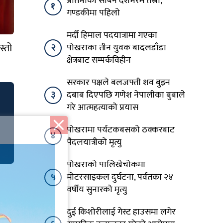
प्रतिभाका सबिन देशभरमै तेस्रो,
१
गण्डकीमा पहिलो
मर्दी हिमाल पदयात्रामा गएका
्तो
२
पोखराका तीन युवक बादलडाँडा
क्षेत्रबाट सम्पर्कविहीन
सरकार पक्षले बलजफ्ती शव बुझ्न
३
दबाब दिएपछि गणेश नेपालीका बुबाले
गरे आत्महत्याको प्रयास
पोखरामा पर्यटकबसको ठक्करबाट
४
पैदलयात्रीको मृत्यु
पोखराको पालिखेचोकमा
५
मोटरसाइकल दुर्घटना, पर्वतका २४
वर्षीय सुनारको मृत्यु
दुई किशोरीलाई गेस्ट हाउसमा लगेर