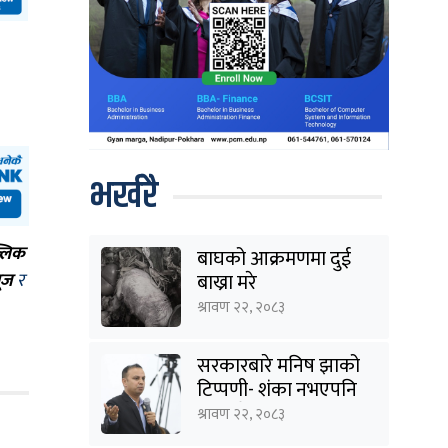
भर्खरै
्लिक
बाघको आक्रमणमा दुई
बाख्रा मरे
ूज
र
श्रावण २२, २०८३
सरकारबारे मनिष झाको
टिप्पणी- शंका नभएपनि
ढंग पुगेन, अब कालो चस्मा
श्रावण २२, २०८३
पनि हटाउनुपर्छ