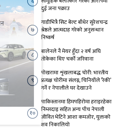
६
सामूहिक बलात्कार गरेको आरोपमा
दुई जना पक्राउ
गाडीभित्रै सिट बेल्ट बाँधेर सुरेशचन्द्र
ीन
७
श्रेष्ठले आत्मदाह गरेको अनुसन्धान
निष्कर्ष
बालेनले नै मेयर हुँदा २ वर्ष अघि
८
तोकेका थिए चर्को जरिवाना
पोखरामा शृंखलाबद्ध चोरी: भारतीय
९
प्रत्यक्ष चोरीमा संलग्न, चिनियाँले ‘रेकी’
गर्ने र नेपालीले घर देखाउने
पाकिस्तानमा हिमपहिरोमा हराइरहेका
निम्सदाइ सहित अन्य पाँच नेपाली
१०
जीवित भेटिने आशा कमजोर, युक्तको
शव निकालियो