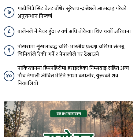
गाडीभित्रै सिट बेल्ट बाँधेर सुरेशचन्द्र श्रेष्ठले आत्मदाह गरेको
७
अनुसन्धान निष्कर्ष
८
बालेनले नै मेयर हुँदा २ वर्ष अघि तोकेका थिए चर्को जरिवाना
पोखरामा शृंखलाबद्ध चोरी: भारतीय प्रत्यक्ष चोरीमा संलग्न,
९
चिनियाँले ‘रेकी’ गर्ने र नेपालीले घर देखाउने
पाकिस्तानमा हिमपहिरोमा हराइरहेका निम्सदाइ सहित अन्य
१०
पाँच नेपाली जीवित भेटिने आशा कमजोर, युक्तको शव
निकालियो