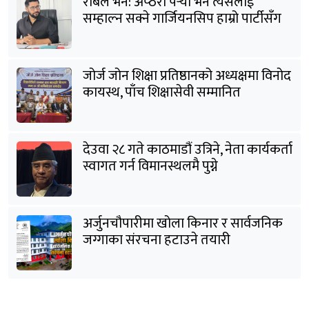
रबिले भने: अप्ठेरो पर्‍यो भने त्यसलाई
सम्हाल्न सक्ने गार्जियनसिप हाम्रो पार्टीसँग
छ
जोर्ज जोन शिक्षा प्रतिष्ठानको अध्यक्षमा विनोद
कायस्थ, पाँच शिक्षासेवी सम्मानित
देउवा २८ गते काठमाडौं उत्रिने, नेता कार्यकर्ता
स्वागत गर्न विमानस्थलमै पुग्ने
अर्जुनचौपारीमा खोला किनार र सार्वजनिक
जग्गाका संरचना हटाउने तयारी