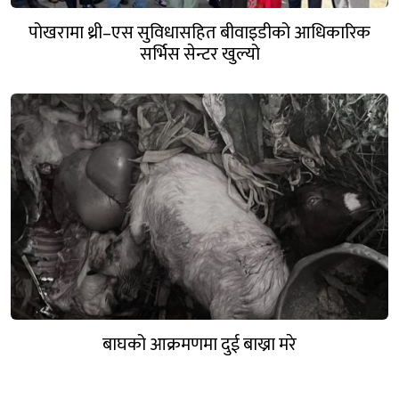
पोखरामा थ्री–एस सुविधासहित बीवाइडीको आधिकारिक
सर्भिस सेन्टर खुल्यो
बाघको आक्रमणमा दुई बाख्रा मरे