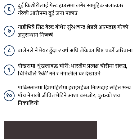
दुई किशोरीलाई गेस्ट हाउसमा लगेर सामूहिक बलात्कार
६
गरेको आरोपमा दुई जना पक्राउ
गाडीभित्रै सिट बेल्ट बाँधेर सुरेशचन्द्र श्रेष्ठले आत्मदाह गरेको
७
अनुसन्धान निष्कर्ष
८
बालेनले नै मेयर हुँदा २ वर्ष अघि तोकेका थिए चर्को जरिवाना
पोखरामा शृंखलाबद्ध चोरी: भारतीय प्रत्यक्ष चोरीमा संलग्न,
९
चिनियाँले ‘रेकी’ गर्ने र नेपालीले घर देखाउने
पाकिस्तानमा हिमपहिरोमा हराइरहेका निम्सदाइ सहित अन्य
१०
पाँच नेपाली जीवित भेटिने आशा कमजोर, युक्तको शव
निकालियो