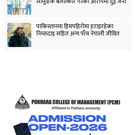
सामूहिक बलात्कार गरेको आरोपमा दुई जना
पक्राउ
पाकिस्तानमा हिमपहिरोमा हराइरहेका
निम्सदाइ सहित अन्य पाँच नेपाली जीवित
भेटिने आशा कमजोर, युक्तको शव निकालियो