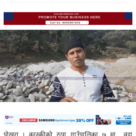
पोखरा । कास्कीको रुपा गाउँपालिका ७ मा वडा