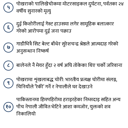
पोखराको पालिखेचोकमा मोटरसाइकल दुर्घटना, पर्वतका २४
५
वर्षीय सुनारको मृत्यु
दुई किशोरीलाई गेस्ट हाउसमा लगेर सामूहिक बलात्कार
६
गरेको आरोपमा दुई जना पक्राउ
गाडीभित्रै सिट बेल्ट बाँधेर सुरेशचन्द्र श्रेष्ठले आत्मदाह गरेको
७
अनुसन्धान निष्कर्ष
८
बालेनले नै मेयर हुँदा २ वर्ष अघि तोकेका थिए चर्को जरिवाना
पोखरामा शृंखलाबद्ध चोरी: भारतीय प्रत्यक्ष चोरीमा संलग्न,
९
चिनियाँले ‘रेकी’ गर्ने र नेपालीले घर देखाउने
पाकिस्तानमा हिमपहिरोमा हराइरहेका निम्सदाइ सहित अन्य
१०
पाँच नेपाली जीवित भेटिने आशा कमजोर, युक्तको शव
निकालियो