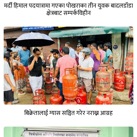
मर्दी हिमाल पदयात्रामा गएका पोखराका तीन युवक बादलडाँडा
क्षेत्रबाट सम्पर्कविहीन
बिक्रेतालाई ग्यास सञ्चित गरेर नराख्न आग्रह