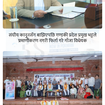
संघीय कानुनसँग बाझिएपछि गण्डकी प्रदेश प्रमुख भट्टले
प्रमाणीकरण नगरी फिर्ता गरे गाँजा विधेयक