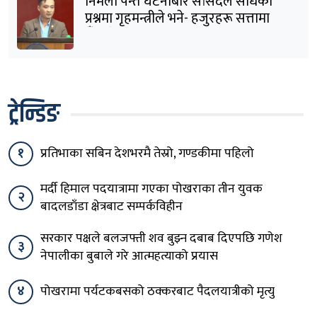
निर्मला पन्त घटनाबारे सांसदले सोधेको
प्रश्नमा गृहमन्त्रीले भने- हजुरहरू सत्तामा
हुँदाखेरि किन नगर्नुभएको यो ?
ट्रेन्डिङ
१
प्रतिभाका सबिन देशभरमै तेस्रो, गण्डकीमा पहिलो
मर्दी हिमाल पदयात्रामा गएका पोखराका तीन युवक
२
बादलडाँडा क्षेत्रबाट सम्पर्कविहीन
सरकार पक्षले बलजफ्ती शव बुझ्न दबाब दिएपछि गणेश
३
नेपालीका बुबाले गरे आत्महत्याको प्रयास
४
पोखरामा पर्यटकबसको ठक्करबाट पैदलयात्रीको मृत्यु