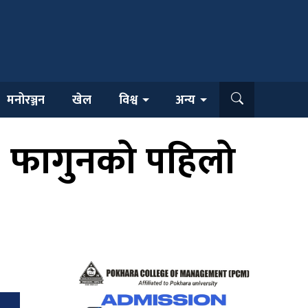
मनोरञ्जन
खेल
विश्व
अन्य
न, फागुनको पहिलो