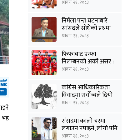
भने सिकून्, क्षमता भएन
श्रावण २१, २०८३
कि विवेक भएन कि के
भएन ?: मिराज ढुंगाना
निर्मला पन्त घटनाबारे
सांसदले सोधेको प्रश्नमा
गृहमन्त्रीले भने- हजुरहरू
श्रावण २१, २०८३
सत्तामा हुँदाखेरि किन
नगर्नुभएको यो ?
फिफाबाट एन्फा
निलम्बनको अर्को असर :
यू–२० एसियन कप
श्रावण २१, २०८३
छनोटबाट नेपाल बाहिरियो
कांग्रेस आधिकारिकता
विवादमा सर्वोच्चले दियो
सुरूबाटै पुनरावलोकन
श्रावण २१, २०८३
ाइने
अनुमति
ी भइ
संसदमा कालो चस्मा
लगाउन नपाइने, लोगो पनि
अनिवार्य
श्रावण २१, २०८३