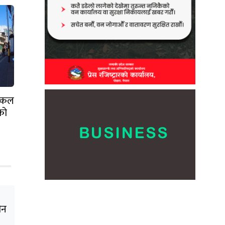
इकल
को
ीन