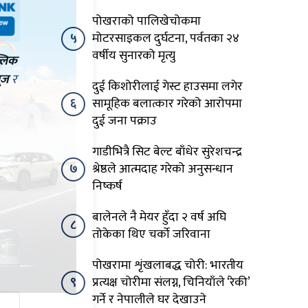
पोखराको पालिखेचोकमा
५
मोटरसाइकल दुर्घटना, पर्वतका २४
वर्षीय सुनारको मृत्यु
्लिक
ूज
र
दुई किशोरीलाई गेस्ट हाउसमा लगेर
६
सामूहिक बलात्कार गरेको आरोपमा
दुई जना पक्राउ
गाडीभित्रै सिट बेल्ट बाँधेर सुरेशचन्द्र
७
श्रेष्ठले आत्मदाह गरेको अनुसन्धान
निष्कर्ष
बालेनले नै मेयर हुँदा २ वर्ष अघि
८
तोकेका थिए चर्को जरिवाना
पोखरामा शृंखलाबद्ध चोरी: भारतीय
९
प्रत्यक्ष चोरीमा संलग्न, चिनियाँले ‘रेकी’
गर्ने र नेपालीले घर देखाउने