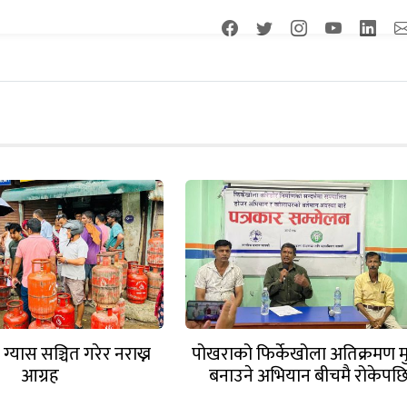
 ग्यास सञ्चित गरेर नराख्न
पोखराको फिर्केखोला अतिक्रमण मु
आग्रह
बनाउने अभियान बीचमै रोकेपछ
महानगरलाई ध्यानाकर्षण