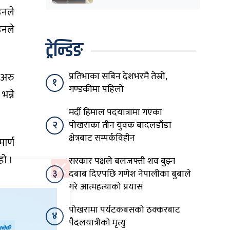
उनले
उनले
ट्रेन्डिङ
प्रतिभाका सबिन देशभरमै तेस्रो,
 अरु
१
गण्डकीमा पहिलो
न्ने
मर्दी हिमाल पदयात्रामा गएका
२
पोखराका तीन युवक बादलडाँडा
क्षेत्रबाट सम्पर्कविहीन
ार्ण
हो ।
सरकार पक्षले बलजफ्ती शव बुझ्न
३
दबाब दिएपछि गणेश नेपालीका बुबाले
गरे आत्महत्याको प्रयास
पोखरामा पर्यटकबसको ठक्करबाट
४
पैदलयात्रीको मृत्यु