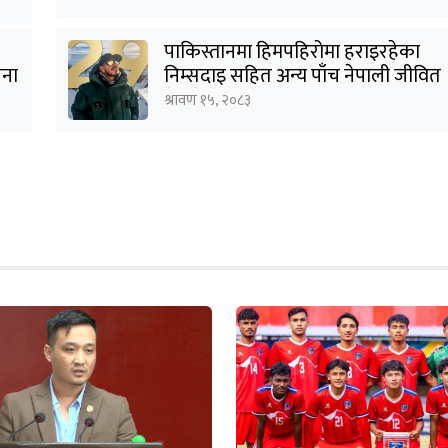
पाकिस्तानमा हिमपहिरोमा हराइरहेका
जना
निम्सदाइ सहित अन्य पाँच नेपाली जीवित
भेटिने आशा कमजोर, युक्तको शव
श्रावण १५, २०८३
निकालियो