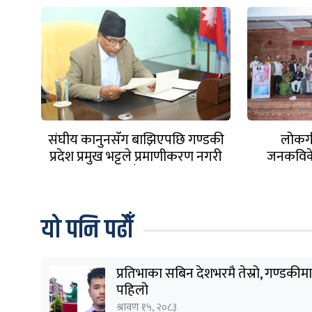
संघीय कानुनसँग बाझिएपछि गण्डकी
लोकगीत
प्रदेश प्रमुख भट्टले प्रमाणीकरण नगरी
जनकविके
फिर्ता गरे गाँजा विधेयक
अविष्मरण
यो पनि पढौँ
प्रतिभाका सबिन देशभरमै तेस्रो, गण्डकीमा
पहिलो
श्रावण १५, २०८३