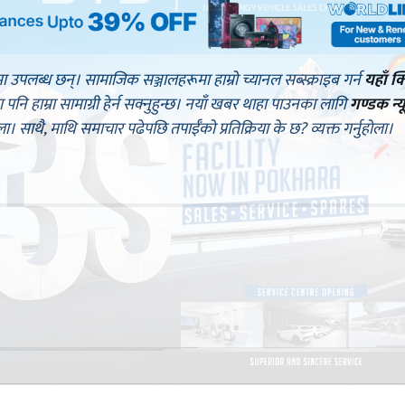
मा उपलब्ध छन्। सामाजिक सञ्जालहरूमा हाम्रो च्यानल सब्स्क्राइब गर्न
यहाँ क
नि हाम्रा सामाग्री हेर्न सक्नुहुन्छ। नयाँ खबर थाहा पाउनका लागि
गण्डक न्य
ोला। साथै, माथि समाचार पढेपछि तपाईँको प्रतिक्रिया के छ? व्यक्त गर्नुहोला।