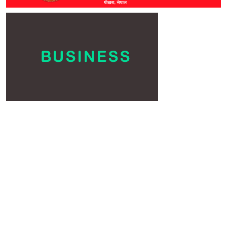
छुटाउनुभयो कि?