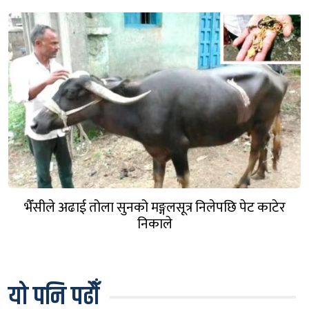
भैँसीले अढाई तोला सुनको मङ्गलसूत्र निलेपछि पेट काटेर
निकाले
यो पनि पढौँ