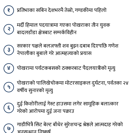
१
प्रतिभाका सबिन देशभरमै तेस्रो, गण्डकीमा पहिलो
मर्दी हिमाल पदयात्रामा गएका पोखराका तीन युवक
२
बादलडाँडा क्षेत्रबाट सम्पर्कविहीन
सरकार पक्षले बलजफ्ती शव बुझ्न दबाब दिएपछि गणेश
३
नेपालीका बुबाले गरे आत्महत्याको प्रयास
४
पोखरामा पर्यटकबसको ठक्करबाट पैदलयात्रीको मृत्यु
पोखराको पालिखेचोकमा मोटरसाइकल दुर्घटना, पर्वतका २४
५
वर्षीय सुनारको मृत्यु
दुई किशोरीलाई गेस्ट हाउसमा लगेर सामूहिक बलात्कार
६
गरेको आरोपमा दुई जना पक्राउ
गाडीभित्रै सिट बेल्ट बाँधेर सुरेशचन्द्र श्रेष्ठले आत्मदाह गरेको
७
अनुसन्धान निष्कर्ष