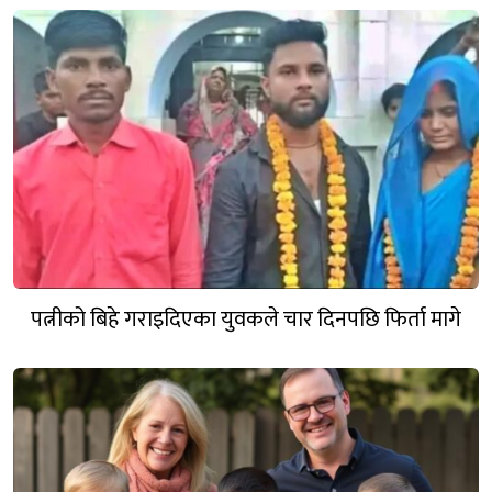
पत्नीको बिहे गराइदिएका युवकले चार दिनपछि फिर्ता मागे