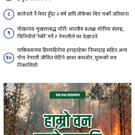
८
बालेनले नै मेयर हुँदा २ वर्ष अघि तोकेका थिए चर्को जरिवाना
पोखरामा शृंखलाबद्ध चोरी: भारतीय प्रत्यक्ष चोरीमा संलग्न,
९
चिनियाँले ‘रेकी’ गर्ने र नेपालीले घर देखाउने
पाकिस्तानमा हिमपहिरोमा हराइरहेका निम्सदाइ सहित अन्य
१०
पाँच नेपाली जीवित भेटिने आशा कमजोर, युक्तको शव
निकालियो