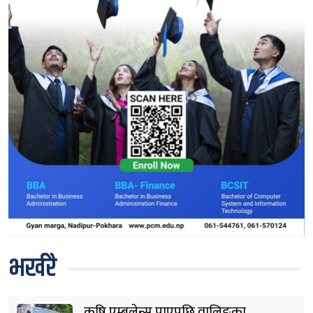
भर्खरै
कृषि एम्बुलेन्स पाएपछि वालिङका