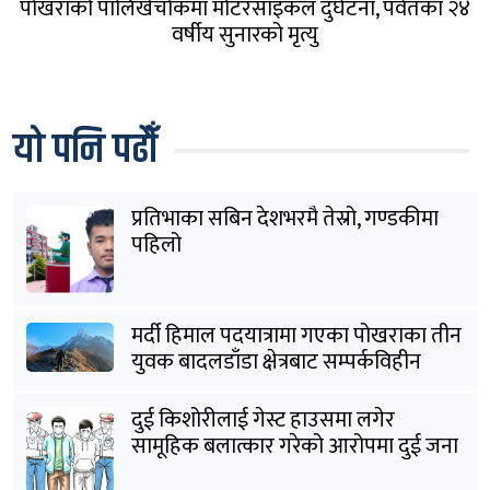
पोखराको पालिखेचोकमा मोटरसाइकल दुर्घटना, पर्वतका २४
वर्षीय सुनारको मृत्यु
यो पनि पढौँ
प्रतिभाका सबिन देशभरमै तेस्रो, गण्डकीमा
पहिलो
मर्दी हिमाल पदयात्रामा गएका पोखराका तीन
युवक बादलडाँडा क्षेत्रबाट सम्पर्कविहीन
दुई किशोरीलाई गेस्ट हाउसमा लगेर
सामूहिक बलात्कार गरेको आरोपमा दुई जना
पक्राउ