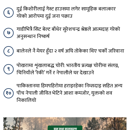
दुई किशोरीलाई गेस्ट हाउसमा लगेर सामूहिक बलात्कार
६
गरेको आरोपमा दुई जना पक्राउ
गाडीभित्रै सिट बेल्ट बाँधेर सुरेशचन्द्र श्रेष्ठले आत्मदाह गरेको
७
अनुसन्धान निष्कर्ष
८
बालेनले नै मेयर हुँदा २ वर्ष अघि तोकेका थिए चर्को जरिवाना
पोखरामा शृंखलाबद्ध चोरी: भारतीय प्रत्यक्ष चोरीमा संलग्न,
९
चिनियाँले ‘रेकी’ गर्ने र नेपालीले घर देखाउने
पाकिस्तानमा हिमपहिरोमा हराइरहेका निम्सदाइ सहित अन्य
१०
पाँच नेपाली जीवित भेटिने आशा कमजोर, युक्तको शव
निकालियो