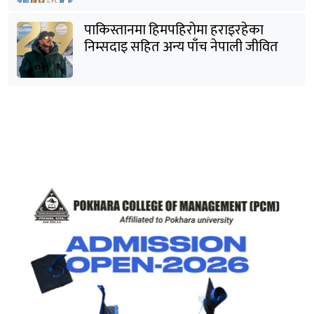
पाकिस्तानमा हिमपहिरोमा हराइरहेका
निम्सदाइ सहित अन्य पाँच नेपाली जीवित
भेटिने आशा कमजोर, युक्तको शव निकालियो