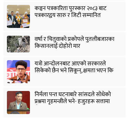
कञ्चन पत्रकारिता पुरस्कार २०८३ बाट
पत्रकारद्वय सारु र जिटी सम्मानित
वर्षा र चितुवाको प्रकोपले पुतलीबजारका
किसानलाई दोहोरो मार
यत्रो आन्दोलनबाट आएको सरकारले
सिकेको छैन भने सिकून्, क्षमता भएन कि
विवेक भएन कि के भएन ?: मिराज ढुंगाना
निर्मला पन्त घटनाबारे सांसदले सोधेको
प्रश्नमा गृहमन्त्रीले भने- हजुरहरू सत्तामा
हुँदाखेरि किन नगर्नुभएको यो ?