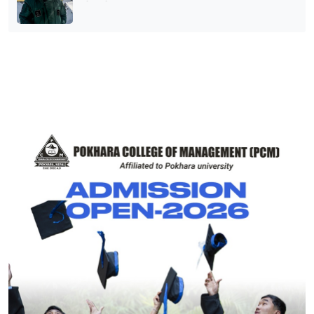
भेटिने आशा कमजोर, युक्तको शव निकालियो