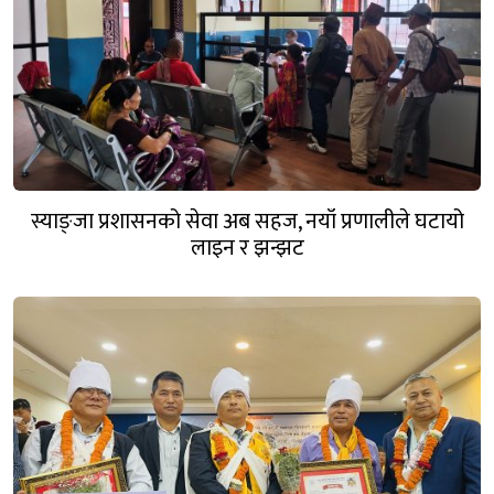
स्याङ्जा प्रशासनको सेवा अब सहज, नयाँ प्रणालीले घटायो
लाइन र झन्झट