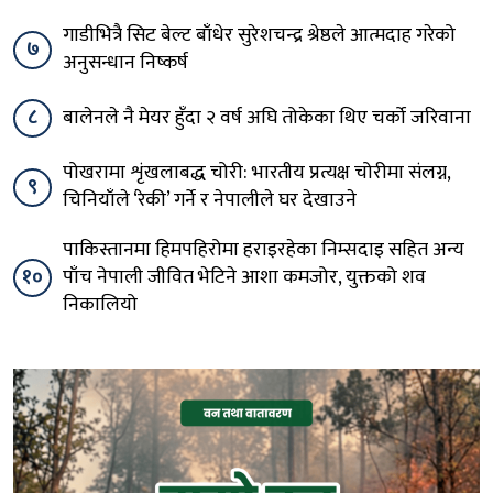
गाडीभित्रै सिट बेल्ट बाँधेर सुरेशचन्द्र श्रेष्ठले आत्मदाह गरेको
७
अनुसन्धान निष्कर्ष
८
बालेनले नै मेयर हुँदा २ वर्ष अघि तोकेका थिए चर्को जरिवाना
पोखरामा शृंखलाबद्ध चोरी: भारतीय प्रत्यक्ष चोरीमा संलग्न,
९
चिनियाँले ‘रेकी’ गर्ने र नेपालीले घर देखाउने
पाकिस्तानमा हिमपहिरोमा हराइरहेका निम्सदाइ सहित अन्य
१०
पाँच नेपाली जीवित भेटिने आशा कमजोर, युक्तको शव
निकालियो