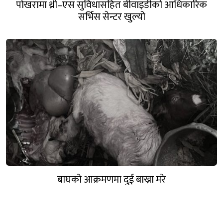
पोखरामा थ्री–एस सुविधासहित बीवाइडीको आधिकारिक
सर्भिस सेन्टर खुल्यो
बाघको आक्रमणमा दुई बाख्रा मरे