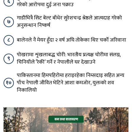
६
गरेको आरोपमा दुई जना पक्राउ
गाडीभित्रै सिट बेल्ट बाँधेर सुरेशचन्द्र श्रेष्ठले आत्मदाह गरेको
७
अनुसन्धान निष्कर्ष
८
बालेनले नै मेयर हुँदा २ वर्ष अघि तोकेका थिए चर्को जरिवाना
पोखरामा शृंखलाबद्ध चोरी: भारतीय प्रत्यक्ष चोरीमा संलग्न,
९
चिनियाँले ‘रेकी’ गर्ने र नेपालीले घर देखाउने
पाकिस्तानमा हिमपहिरोमा हराइरहेका निम्सदाइ सहित अन्य
१०
पाँच नेपाली जीवित भेटिने आशा कमजोर, युक्तको शव
निकालियो