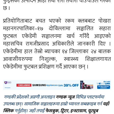
फुड्सको उत्पादन आहा तथा रारा तयारी चाउचाउले गरेको
छ ।
प्रतियोगिताबाट बचत भएको रकम क्लबबाट पोखरा
महानगरपालिका–१७ दोविल्लामा सञ्चालित सहारा
फुटबल एकेडेमी सञ्चालनमा खर्च गरिँदै आइएको
महासचिव रामजीप्रसाद अधिकारीले जानकारी दिए ।
एकेडेमीमा हाल तेस्रो ब्याचका १४ जिल्लाका २४ बालक
आवासीयरुपमा निःशुल्क, स्वास्थ्य शिक्षालगायत
एकेडेमीमा फुटबल प्रशिक्षण गर्दै आएका छन् ।
गण्डकी प्रदेशको अग्रणी अनलाइन
गण्डक न्यूज
विभिन्न प्लाटफर्ममा
उपलब्ध छन्। सामाजिक सञ्जालहरूमा हाम्रो च्यानल सब्स्क्राइब गर्न
यहाँ
क्लिक
गर्नुहोस्। जहाँ तपाईँ
फेसबुक
,
ट्विटर
,
इन्स्टाग्राम
,
यूट्युब