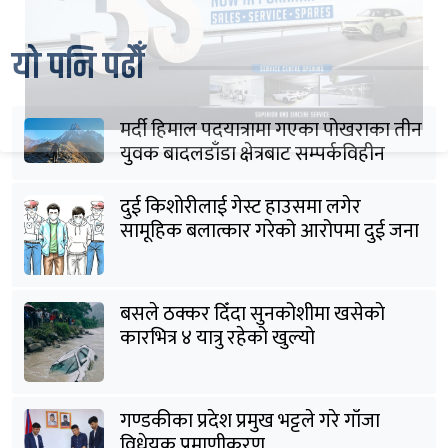
यो पनि पढौँ
मर्दी हिमाल पदयात्रामा गएका पोखराका तीन
युवक बादलडाँडा क्षेत्रबाट सम्पर्कविहीन
दुई किशोरीलाई गेस्ट हाउसमा लगेर
सामूहिक बलात्कार गरेको आरोपमा दुई जना
पक्राउ
बसले ठक्कर दिँदा सुनकोशीमा खसेकाे
कारभित्र ४ यात्रु रहेको खुल्यो
गण्डकीका प्रदेश प्रमुख भट्टले गरे गाँजा
विधेयक प्रमाणीकरण