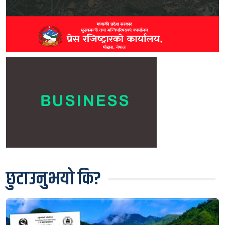
छुटाउनुभयो कि?