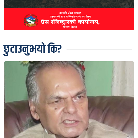
छुटाउनुभयो कि?