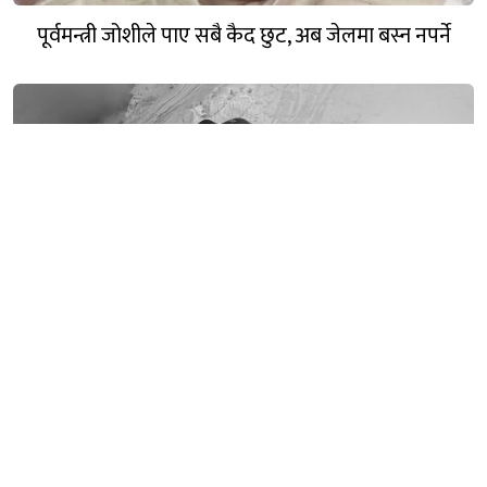
पूर्वमन्त्री जोशीले पाए सबै कैद छुट, अब जेलमा बस्न नपर्ने
निर्मल पुर्जाको शव बेलायत लगियो, तीन नेपालीको मंगलबार
काठमाडौं ल्याइने