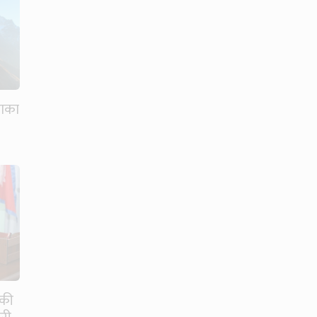
राका
डकी