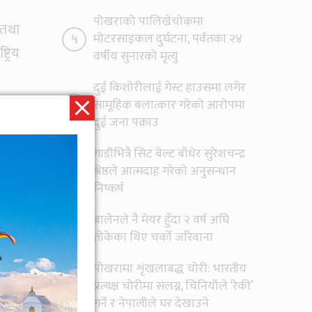
पोखराको पालिखेचोकमा
 तथा
५
मोटरसाइकल दुर्घटना, पर्वतका २४
ट्रिय
वर्षीय सुनारको मृत्यु
दुई किशोरीलाई गेस्ट हाउसमा लगेर
६
सामूहिक बलात्कार गरेको आरोपमा
संसद
दुई जना पक्राउ
यो ।
गाडीभित्रै सिट बेल्ट बाँधेर सुरेशचन्द्र
एपछि
७
श्रेष्ठले आत्मदाह गरेको अनुसन्धान
 भने
निष्कर्ष
बालेनले नै मेयर हुँदा २ वर्ष अघि
८
तोकेका थिए चर्को जरिवाना
हुने
पोखरामा शृंखलाबद्ध चोरी: भारतीय
एपछि
९
प्रत्यक्ष चोरीमा संलग्न, चिनियाँले ‘रेकी’
गर्ने र नेपालीले घर देखाउने