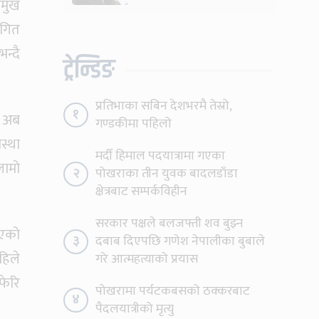
ामुख
पनि हटाउनुपर्छ
थगित
न्दै
ट्रेन्डिङ
प्रतिभाका सबिन देशभरमै तेस्रो,
१
े अब
गण्डकीमा पहिलो
वस्था
मर्दी हिमाल पदयात्रामा गएका
लामो
२
पोखराका तीन युवक बादलडाँडा
क्षेत्रबाट सम्पर्कविहीन
सरकार पक्षले बलजफ्ती शव बुझ्न
भएको
३
दबाब दिएपछि गणेश नेपालीका बुबाले
हिले
गरे आत्महत्याको प्रयास
फेरि
पोखरामा पर्यटकबसको ठक्करबाट
४
पैदलयात्रीको मृत्यु