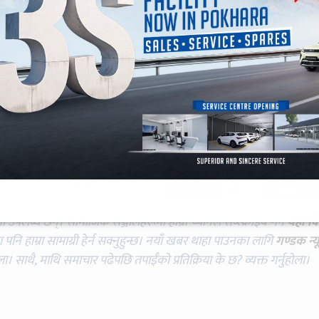
 माओवादी केन्द्रले सरकारलाई दिएको समर्थन फिर्ता लि
ाओवादी र जसपाका २८ सांसदले वैशाख २ मा अविश्वासको प्रस्ताव द
लले विशेष अधिवेशनको माग गर्दै प्रदेश प्रमुख अमिक शेरचनस
प्रमुख शेरचनले वैशाख १३ मा विशेष अधिवेशन आह्रवान गरेका हुन् ।
मा उपलब्ध छन्। सामाजिक सञ्जालहरूमा हाम्रो च्यानल सब्स्क्राइब गर्न
यहाँ क
नि हाम्रा सामाग्री हेर्न सक्नुहुन्छ। नयाँ खबर थाहा पाउनका लागि
गण्डक न्य
ोला। साथै, माथि समाचार पढेपछि तपाईँको प्रतिक्रिया के छ? व्यक्त गर्नुहोला।