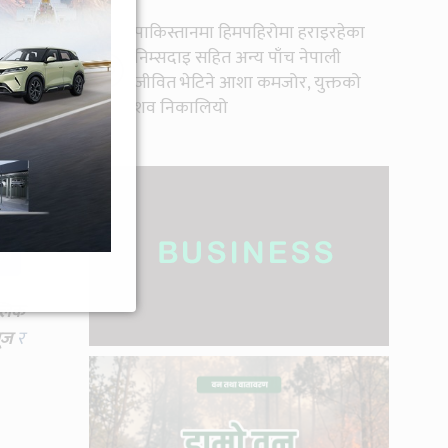
पाकिस्तानमा हिमपहिरोमा हराइरहेका
एपछि
निम्सदाइ सहित अन्य पाँच नेपाली
१०
र्ता
जीवित भेटिने आशा कमजोर, युक्तको
शव निकालियो
मक्ष
्लिक
ूज
र