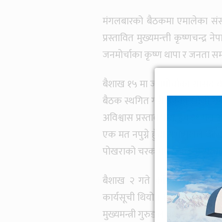
मंगलबारको बैठकमा एमालेका संसदी
प्रस्तावित मुख्यमन्त्ती कृष्णचन्द्र
जनमोर्चाका कृष्ण थापा र जनता 
बैशाख १५ मा जनमोर्चाका सांसद ब
बैठक स्थगित गरी उनका खोजी गर्
अविश्वास प्रस्ताव पास हुन ३१ म
एक मत नपुग्ने हुँदा सभामुखले ब
पोखराको चरक मेमोरियल अस्पताल
बैशाख २ गते काँग्रेस, माओवादी 
कार्यसूची थियो । विशेष अधिवेशन
मुख्यमन्त्री गुरुङले वैशाख १ कै म