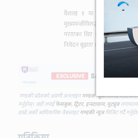
वैशाख १ मा जनमोर्चा र २ मा
मुख्यमन्त्रीविरुद्ध कांग्रेस, म
गराएका थिए । वैशाख २ मै तीन द
निवेदन बुझाए । सो अनुसार प्रदेश 
गण्डकी प्रदेशको अग्रणी अनलाइन
गण्डक न्यूज
विभिन्न प्लाटफर्म
गर्नुहोस्। जहाँ तपाईँ
फेसबुक
,
ट्विटर
,
इन्स्टाग्राम
,
यूट्युब
लगायतमा प
हाम्रो अर्को आधिकारिक वेबसाइट
गण्डकी न्यूज
भिजिट गर्दै गर्नुह