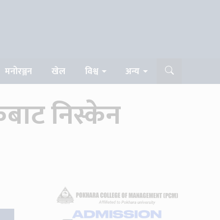
मनोरञ्जन
खेल
विश्व
अन्य
कबाट निस्केन