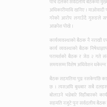
पाँच दलको सर्वदलीय बैठकमा मुख्यम
अधिकारीमाथि खनिए । माओवादी पा
गरेको आरोप लगाउँदै गुरुङले सभाम
आक्रोश पोखे ।
कार्यव्यवस्थाको बैठक नै नराखी एक
कार्य व्यवस्थाको बैठक निषेधाज्ञापछ
परामर्शको बैठक र जेठ २ गते सं
समयसम्म विशेष अधिवेशन धकेल्न नहु
बैठक सहमतिमा पुग्न नसकेपछि कार
छ । त्यसअघि बुधबार सबै दलह
बोलाउने भन्नेबारे विहीबारको कार
सहमति नजुटे पुनः सर्वदलीय बैठक