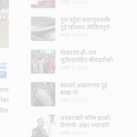
जग्गाका संरचना हटाउने
श्रावण २३, २०८३
तयारी
पुल नहुँदा सदरमुकामकै
दुई खोलामा जोखिमपूर्ण
यात्रा
श्रावण २३, २०८३
पोखरामा थ्री–एस
सुविधासहित बीवाइडीको
आधिकारिक सर्भिस सेन्टर
श्रावण २२, २०८३
खुल्यो
बाघको आक्रमणमा दुई
ठकमा
बाख्रा मरे
्चाका
श्रावण २२, २०८३
ोशित
सरकारबारे मनिष झाको
टिप्पणी- शंका नभएपनि
ढंग पुगेन, अब कालो चस्मा
श्रावण २२, २०८३