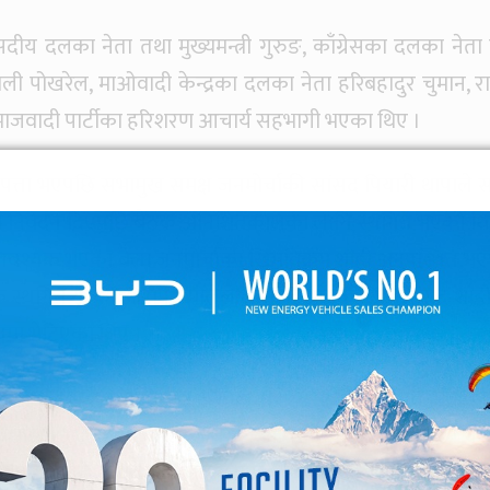
य दलका नेता तथा मुख्यमन्त्री गुरुङ, काँग्रेसका दलका नेता
 नेपाली पोखरेल, माओवादी केन्द्रका दलका नेता हरिबहादुर चुमान, राष्
समाजवादी पार्टीका हरिशरण आचार्य सहभागी भएका थिए ।
ेपत्ता भएपछि सभामुख समक्ष जनमोर्चाकी सांसद पियारी थापाले 
न निवेदन दिएपछि बैठक अनिश्चितकालका लागि स्थगित भएको थि
त आवश्यक भएका बेला जनमोर्चाका खिमविक्रम शाही अनुपस्थित भ
ैठक स्थगित गरेको आरोप एमालेले लगाउँदै आएको छ । सांसद शाही
मा भेटिएका थिए ।
र समाजवादीले अविश्वास प्रस्ताव पेश गरेकाले १५ गते मतदान 
 वैशाख १३ देखि सुरु भएको थियो । अविश्वासको प्रस्ताव आउने भ
ध्यरातमा हिउँदे अधिवेशन अन्त्य गराएका थिए ।