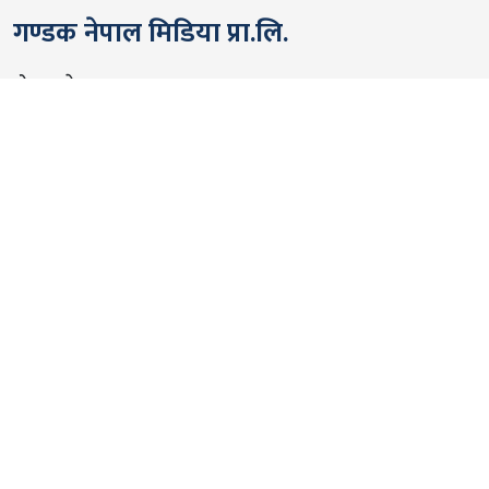
गण्डक नेपाल मिडिया प्रा.लि.
पोखरा, नेपाल
सम्पर्कः +९७७ ६१५७६२९१
भाइबर/ह्वाट्सएप्ः +९७७ ९८०६५६१४४२
ईमेल:
gandakmedia@gmail.com
[Official]
gandaknews@gmail.com
[News]
news@gandaknews.com
१६१६ [७६३] [सूचना तथा प्रसारण विभाग]
१०६९/०७४/७५ [प्रेस काउन्सिल नेपाल]
१८१३५२/०७४/७५ [कम्पनी रजिष्ट्रार]
गण्डक न्यूज टीम