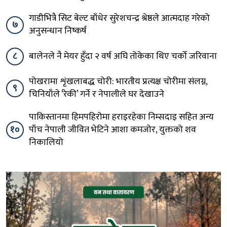
गाडीभित्रै सिट बेल्ट बाँधेर सुरेशचन्द्र श्रेष्ठले आत्मदाह गरेको
७
अनुसन्धान निष्कर्ष
८
बालेनले नै मेयर हुँदा २ वर्ष अघि तोकेका थिए चर्को जरिवाना
पोखरामा शृंखलाबद्ध चोरी: भारतीय प्रत्यक्ष चोरीमा संलग्न,
९
चिनियाँले ‘रेकी’ गर्ने र नेपालीले घर देखाउने
पाकिस्तानमा हिमपहिरोमा हराइरहेका निम्सदाइ सहित अन्य
१०
पाँच नेपाली जीवित भेटिने आशा कमजोर, युक्तको शव
निकालियो