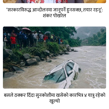
‘सरकारविरुद्ध आन्दोलनमा जानुपर्ने हुनसक्छ, तयार रहनू’:
शंकर पोखरेल
बसले ठक्कर दिँदा सुनकोशीमा खसेकाे कारभित्र ४ यात्रु रहेको
खुल्यो