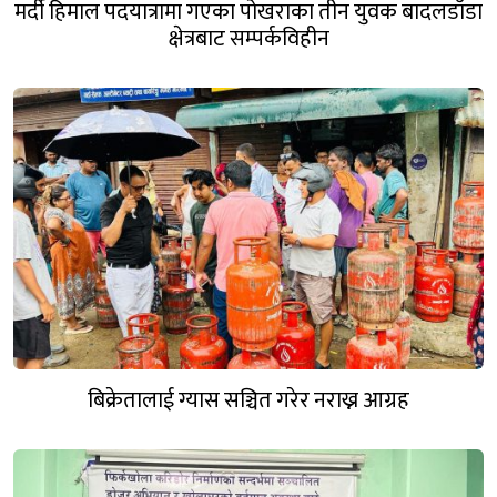
मर्दी हिमाल पदयात्रामा गएका पोखराका तीन युवक बादलडाँडा
क्षेत्रबाट सम्पर्कविहीन
बिक्रेतालाई ग्यास सञ्चित गरेर नराख्न आग्रह