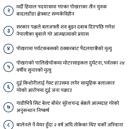
मर्दी हिमाल पदयात्रामा गएका पोखराका तीन युवक
२
बादलडाँडा क्षेत्रबाट सम्पर्कविहीन
सरकार पक्षले बलजफ्ती शव बुझ्न दबाब दिएपछि गणेश
३
नेपालीका बुबाले गरे आत्महत्याको प्रयास
४
पोखरामा पर्यटकबसको ठक्करबाट पैदलयात्रीको मृत्यु
पोखराको पालिखेचोकमा मोटरसाइकल दुर्घटना, पर्वतका २४
५
वर्षीय सुनारको मृत्यु
दुई किशोरीलाई गेस्ट हाउसमा लगेर सामूहिक बलात्कार
६
गरेको आरोपमा दुई जना पक्राउ
गाडीभित्रै सिट बेल्ट बाँधेर सुरेशचन्द्र श्रेष्ठले आत्मदाह गरेको
७
अनुसन्धान निष्कर्ष
८
बालेनले नै मेयर हुँदा २ वर्ष अघि तोकेका थिए चर्को जरिवाना