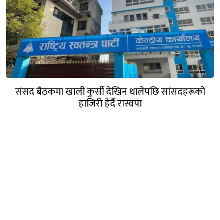
संसद बैठकमा खाली कुर्सी देखिन थालेपछि सांसदहरूको
हाजिरी हेर्दै रास्वपा
गण्डक नेपाल मिडिया प्रा.लि.
पोखरा, नेपाल