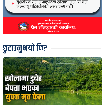
छुटाउनुभयो कि?