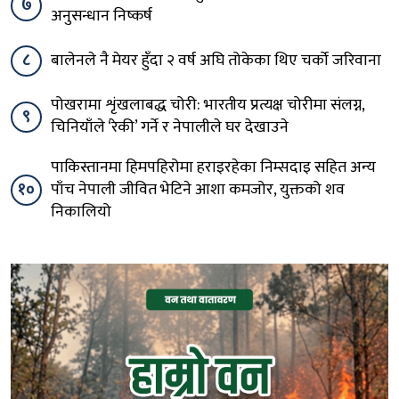
७
अनुसन्धान निष्कर्ष
८
बालेनले नै मेयर हुँदा २ वर्ष अघि तोकेका थिए चर्को जरिवाना
पोखरामा शृंखलाबद्ध चोरी: भारतीय प्रत्यक्ष चोरीमा संलग्न,
९
चिनियाँले ‘रेकी’ गर्ने र नेपालीले घर देखाउने
पाकिस्तानमा हिमपहिरोमा हराइरहेका निम्सदाइ सहित अन्य
१०
पाँच नेपाली जीवित भेटिने आशा कमजोर, युक्तको शव
निकालियो