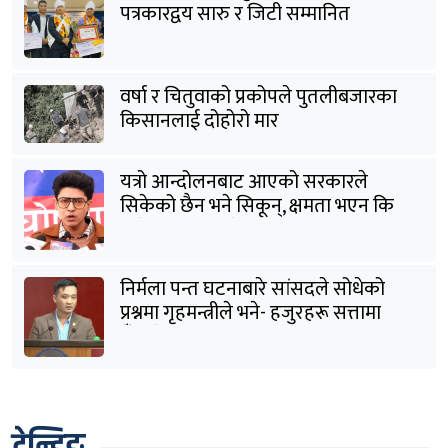
पत्रकारद्वय सारु र जिटी सम्मानित
वर्षा र चितुवाको प्रकोपले पुतलीबजारका
किसानलाई दोहोरो मार
यत्रो आन्दोलनबाट आएको सरकारले
सिकेको छैन भने सिकून्, क्षमता भएन कि
विवेक भएन कि के भएन ?: मिराज ढुंगाना
निर्मला पन्त घटनाबारे सांसदले सोधेको
प्रश्नमा गृहमन्त्रीले भने- हजुरहरू सत्तामा
हुँदाखेरि किन नगर्नुभएको यो ?