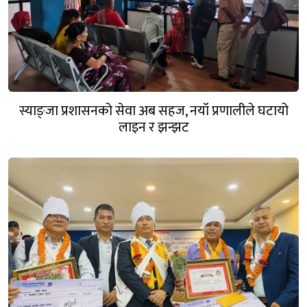
स्याङ्जा प्रशासनको सेवा अब सहज, नयाँ प्रणालीले घटायो
लाइन र झन्झट