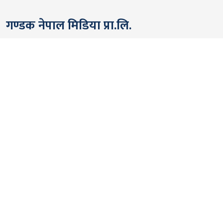
गण्डक नेपाल मिडिया प्रा.लि.
पोखरा, नेपाल
सम्पर्कः +९७७ ६१५७६२९१
भाइबर/ह्वाट्सएप्ः +९७७ ९८०६५६१४४२
ईमेल:
gandakmedia@gmail.com
[Official]
gandaknews@gmail.com
[News]
news@gandaknews.com
१६१६ [७६३] [सूचना तथा प्रसारण विभाग]
१०६९/०७४/७५ [प्रेस काउन्सिल नेपाल]
१८१३५२/०७४/७५ [कम्पनी रजिष्ट्रार]
गण्डक न्यूज टीम