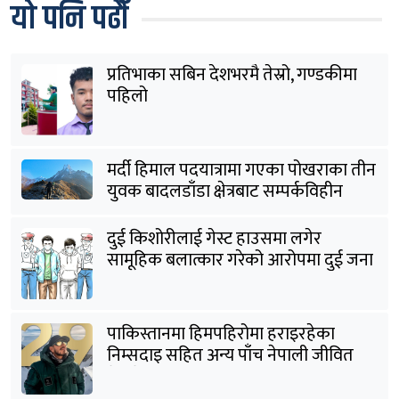
यो पनि पढौँ
प्रतिभाका सबिन देशभरमै तेस्रो, गण्डकीमा
पहिलो
मर्दी हिमाल पदयात्रामा गएका पोखराका तीन
युवक बादलडाँडा क्षेत्रबाट सम्पर्कविहीन
दुई किशोरीलाई गेस्ट हाउसमा लगेर
सामूहिक बलात्कार गरेको आरोपमा दुई जना
पक्राउ
पाकिस्तानमा हिमपहिरोमा हराइरहेका
निम्सदाइ सहित अन्य पाँच नेपाली जीवित
भेटिने आशा कमजोर, युक्तको शव निकालियो