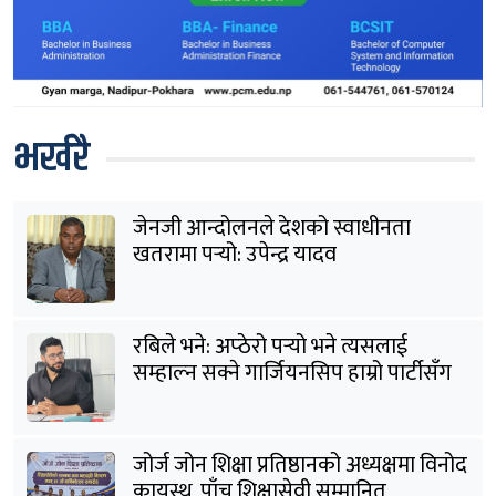
भर्खरै
जेनजी आन्दोलनले देशको स्वाधीनता
खतरामा पर्‍यो: उपेन्द्र यादव
रबिले भने: अप्ठेरो पर्‍यो भने त्यसलाई
सम्हाल्न सक्ने गार्जियनसिप हाम्रो पार्टीसँग
छ
जोर्ज जोन शिक्षा प्रतिष्ठानको अध्यक्षमा विनोद
कायस्थ, पाँच शिक्षासेवी सम्मानित