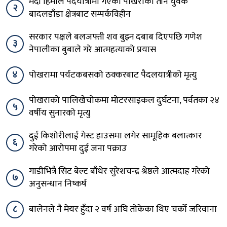
मर्दी हिमाल पदयात्रामा गएका पोखराका तीन युवक
२
बादलडाँडा क्षेत्रबाट सम्पर्कविहीन
सरकार पक्षले बलजफ्ती शव बुझ्न दबाब दिएपछि गणेश
३
नेपालीका बुबाले गरे आत्महत्याको प्रयास
४
पोखरामा पर्यटकबसको ठक्करबाट पैदलयात्रीको मृत्यु
पोखराको पालिखेचोकमा मोटरसाइकल दुर्घटना, पर्वतका २४
५
वर्षीय सुनारको मृत्यु
दुई किशोरीलाई गेस्ट हाउसमा लगेर सामूहिक बलात्कार
६
गरेको आरोपमा दुई जना पक्राउ
गाडीभित्रै सिट बेल्ट बाँधेर सुरेशचन्द्र श्रेष्ठले आत्मदाह गरेको
७
अनुसन्धान निष्कर्ष
८
बालेनले नै मेयर हुँदा २ वर्ष अघि तोकेका थिए चर्को जरिवाना