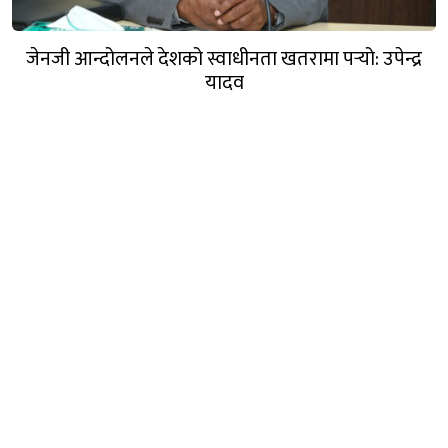
जेनजी आन्दोलनले देशको स्वाधीनता खतरामा पर्‍यो: उपेन्द्र
यादव
रबिले भने: अप्ठेरो पर्‍यो भने त्यसलाई सम्हाल्न सक्ने
गार्जियनसिप हाम्रो पार्टीसँग छ