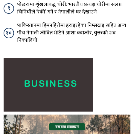
पोखरामा शृंखलाबद्ध चोरी: भारतीय प्रत्यक्ष चोरीमा संलग्न,
९
चिनियाँले ‘रेकी’ गर्ने र नेपालीले घर देखाउने
पाकिस्तानमा हिमपहिरोमा हराइरहेका निम्सदाइ सहित अन्य
१०
पाँच नेपाली जीवित भेटिने आशा कमजोर, युक्तको शव
निकालियो