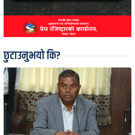
छुटाउनुभयो कि?