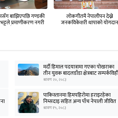
ुनसँग बाझिएपछि गण्डकी
लोकगीतमै नेपालीपन देख्ने
ुख भट्टले प्रमाणीकरण नगरी
जनकविकेशरी थापाको योगदा
ा गरे गाँजा विधेयक
अविष्मरणीयः प्रदेश प्रमुख भट्ट
मर्दी हिमाल पदयात्रामा गएका पोखराका
तीन युवक बादलडाँडा क्षेत्रबाट सम्पर्कविह
श्रावण २०, २०८३
पाकिस्तानमा हिमपहिरोमा हराइरहेका
जना
निम्सदाइ सहित अन्य पाँच नेपाली जीवित
भेटिने आशा कमजोर, युक्तको शव
श्रावण १५, २०८३
निकालियो