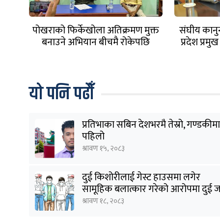
पोखराको फिर्केखोला अतिक्रमण मुक्त
संघीय कान
बनाउने अभियान बीचमै रोकेपछि
प्रदेश प्रम
महानगरलाई ध्यानाकर्षण
फिर्त
यो पनि पढौँ
प्रतिभाका सबिन देशभरमै तेस्रो, गण्डकीमा
पहिलो
श्रावण १५, २०८३
दुई किशोरीलाई गेस्ट हाउसमा लगेर
सामूहिक बलात्कार गरेको आरोपमा दुई 
पक्राउ
श्रावण १८, २०८३