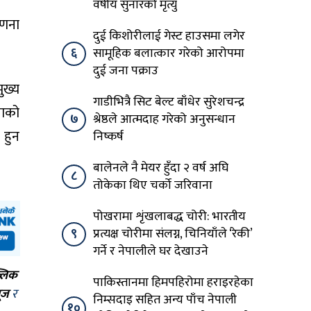
वर्षीय सुनारको मृत्यु
गणना
दुई किशोरीलाई गेस्ट हाउसमा लगेर
६
सामूहिक बलात्कार गरेको आरोपमा
दुई जना पक्राउ
ुख्य
गाडीभित्रै सिट बेल्ट बाँधेर सुरेशचन्द्र
नाको
७
श्रेष्ठले आत्मदाह गरेको अनुसन्धान
 हुन
निष्कर्ष
बालेनले नै मेयर हुँदा २ वर्ष अघि
८
तोकेका थिए चर्को जरिवाना
पोखरामा शृंखलाबद्ध चोरी: भारतीय
९
प्रत्यक्ष चोरीमा संलग्न, चिनियाँले ‘रेकी’
गर्ने र नेपालीले घर देखाउने
्लिक
पाकिस्तानमा हिमपहिरोमा हराइरहेका
ूज
र
निम्सदाइ सहित अन्य पाँच नेपाली
१०