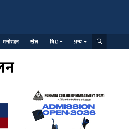
मनोरञ्जन
खेल
विश्व
अन्य
ालन