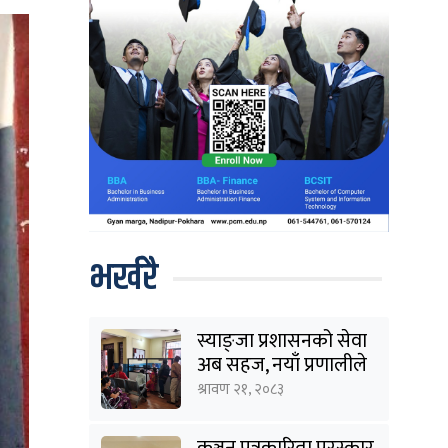
भर्खरै
स्याङ्जा प्रशासनको सेवा
अब सहज, नयाँ प्रणालीले
घटायो लाइन र झन्झट
श्रावण २१, २०८३
कञ्चन पत्रकारिता पुरस्कार