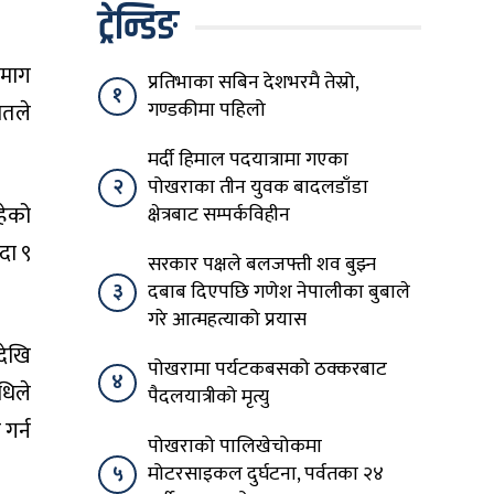
ट्रेन्डिङ
 माग
प्रतिभाका सबिन देशभरमै तेस्रो,
१
गण्डकीमा पहिलो
मतले
मर्दी हिमाल पदयात्रामा गएका
२
पोखराका तीन युवक बादलडाँडा
हेको
क्षेत्रबाट सम्पर्कविहीन
दा ९
सरकार पक्षले बलजफ्ती शव बुझ्न
३
दबाब दिएपछि गणेश नेपालीका बुबाले
गरे आत्महत्याको प्रयास
देखि
पोखरामा पर्यटकबसको ठक्करबाट
४
धिले
पैदलयात्रीको मृत्यु
गर्न
पोखराको पालिखेचोकमा
५
मोटरसाइकल दुर्घटना, पर्वतका २४