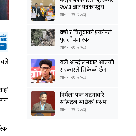
२०८३ बाट पत्रकारद्वय
सारु र जिटी सम्मानित
श्रावण २१, २०८३
वर्षा र चितुवाको प्रकोपले
पुतलीबजारका
किसानलाई दोहोरो मार
श्रावण २१, २०८३
लयले
यत्रो आन्दोलनबाट आएको
सरकारले सिकेको छैन
भने सिकून्, क्षमता भएन
श्रावण २१, २०८३
कि विवेक भएन कि के
वाही
भएन ?: मिराज ढुंगाना
निर्मला पन्त घटनाबारे
गणना
सांसदले सोधेको प्रश्नमा
गृहमन्त्रीले भने- हजुरहरू
श्रावण २१, २०८३
सत्तामा हुँदाखेरि किन
नगर्नुभएको यो ?
रेका