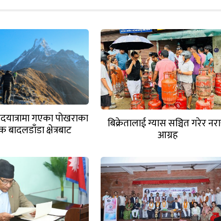
 पदयात्रामा गएका पोखराका
बिक्रेतालाई ग्यास सञ्चित गरेर नरा
 बादलडाँडा क्षेत्रबाट
आग्रह
सम्पर्कविहीन