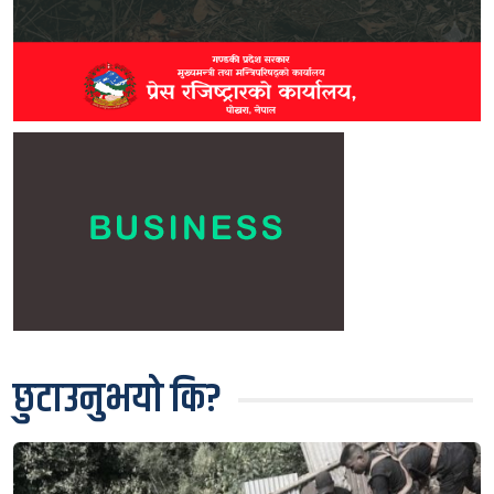
छुटाउनुभयो कि?