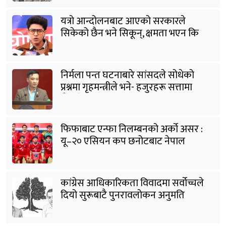
यत्रो आन्दोलनबाट आएको सरकारले
सिकेको छैन भने सिकून्, क्षमता भएन कि
विवेक भएन कि के भएन ?: मिराज ढुंगाना
निर्मला पन्त घटनाबारे सांसदले सोधेको
प्रश्नमा गृहमन्त्रीले भने- हजुरहरू सत्तामा
हुँदाखेरि किन नगर्नुभएको यो ?
फिफाबाट एन्फा निलम्बनको अर्को असर :
यू–२० एसियन कप छनोटबाट नेपाल
बाहिरियो
कांग्रेस आधिकारिकता विवादमा सर्वोच्चले
दियो सुरूबाटै पुनरावलोकन अनुमति