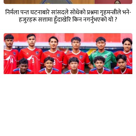
निर्मला पन्त घटनाबारे सांसदले सोधेको प्रश्नमा गृहमन्त्रीले भने-
हजुरहरू सत्तामा हुँदाखेरि किन नगर्नुभएको यो ?
फिफाबाट एन्फा निलम्बनको अर्को असर : यू–२० एसियन कप
छनोटबाट नेपाल बाहिरियो