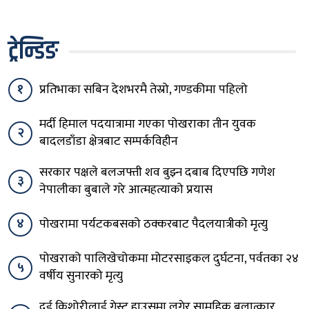
ट्रेन्डिङ
१
प्रतिभाका सबिन देशभरमै तेस्रो, गण्डकीमा पहिलो
मर्दी हिमाल पदयात्रामा गएका पोखराका तीन युवक
२
बादलडाँडा क्षेत्रबाट सम्पर्कविहीन
सरकार पक्षले बलजफ्ती शव बुझ्न दबाब दिएपछि गणेश
३
नेपालीका बुबाले गरे आत्महत्याको प्रयास
४
पोखरामा पर्यटकबसको ठक्करबाट पैदलयात्रीको मृत्यु
पोखराको पालिखेचोकमा मोटरसाइकल दुर्घटना, पर्वतका २४
५
वर्षीय सुनारको मृत्यु
दुई किशोरीलाई गेस्ट हाउसमा लगेर सामूहिक बलात्कार