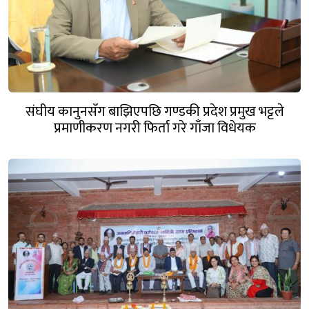
संघीय कानुनसँग बाझिएपछि गण्डकी प्रदेश प्रमुख भट्टले
प्रमाणीकरण नगरी फिर्ता गरे गाँजा विधेयक