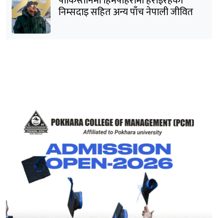
पाकिस्तानमा हिमपहिरोमा हराइरहेका
निम्सदाइ सहित अन्य पाँच नेपाली जीवित
भेटिने आशा कमजोर, युक्तको शव निकालियो