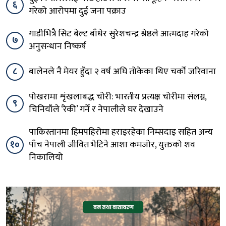
६
गरेको आरोपमा दुई जना पक्राउ
गाडीभित्रै सिट बेल्ट बाँधेर सुरेशचन्द्र श्रेष्ठले आत्मदाह गरेको
७
अनुसन्धान निष्कर्ष
८
बालेनले नै मेयर हुँदा २ वर्ष अघि तोकेका थिए चर्को जरिवाना
पोखरामा शृंखलाबद्ध चोरी: भारतीय प्रत्यक्ष चोरीमा संलग्न,
९
चिनियाँले ‘रेकी’ गर्ने र नेपालीले घर देखाउने
पाकिस्तानमा हिमपहिरोमा हराइरहेका निम्सदाइ सहित अन्य
१०
पाँच नेपाली जीवित भेटिने आशा कमजोर, युक्तको शव
निकालियो