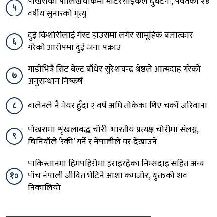
पोखराको पालिखेचोकमा मोटरसाइकल दुर्घटना, पर्वतका २४
५
वर्षीय सुनारको मृत्यु
दुई किशोरीलाई गेस्ट हाउसमा लगेर सामूहिक बलात्कार
६
गरेको आरोपमा दुई जना पक्राउ
गाडीभित्रै सिट बेल्ट बाँधेर सुरेशचन्द्र श्रेष्ठले आत्मदाह गरेको
७
अनुसन्धान निष्कर्ष
८
बालेनले नै मेयर हुँदा २ वर्ष अघि तोकेका थिए चर्को जरिवाना
पोखरामा शृंखलाबद्ध चोरी: भारतीय प्रत्यक्ष चोरीमा संलग्न,
९
चिनियाँले ‘रेकी’ गर्ने र नेपालीले घर देखाउने
पाकिस्तानमा हिमपहिरोमा हराइरहेका निम्सदाइ सहित अन्य
१०
पाँच नेपाली जीवित भेटिने आशा कमजोर, युक्तको शव
निकालियो