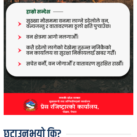
छुटाउनुभयो कि?