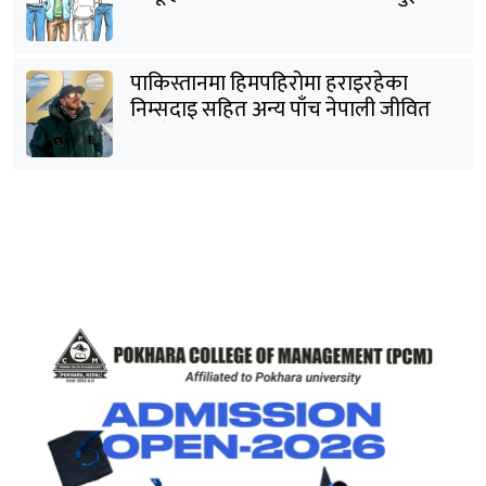
पक्राउ
पाकिस्तानमा हिमपहिरोमा हराइरहेका
निम्सदाइ सहित अन्य पाँच नेपाली जीवित
भेटिने आशा कमजोर, युक्तको शव निकालियो