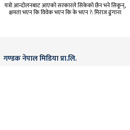
यत्रो आन्दोलनबाट आएको सरकारले सिकेको छैन भने सिकून्,
क्षमता भएन कि विवेक भएन कि के भएन ?: मिराज ढुंगाना
गण्डक नेपाल मिडिया प्रा.लि.
पोखरा, नेपाल
सम्पर्कः +९७७ ६१५७६२९१
भाइबर/ह्वाट्सएप्ः +९७७ ९८०६५६१४४२
ईमेल:
gandakmedia@gmail.com
[Official]
gandaknews@gmail.com
[News]
news@gandaknews.com