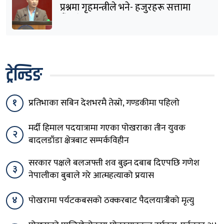
प्रश्नमा गृहमन्त्रीले भने- हजुरहरू सत्तामा
हुँदाखेरि किन नगर्नुभएको यो ?
ट्रेन्डिङ
१
प्रतिभाका सबिन देशभरमै तेस्रो, गण्डकीमा पहिलो
मर्दी हिमाल पदयात्रामा गएका पोखराका तीन युवक
२
बादलडाँडा क्षेत्रबाट सम्पर्कविहीन
सरकार पक्षले बलजफ्ती शव बुझ्न दबाब दिएपछि गणेश
३
नेपालीका बुबाले गरे आत्महत्याको प्रयास
४
पोखरामा पर्यटकबसको ठक्करबाट पैदलयात्रीको मृत्यु