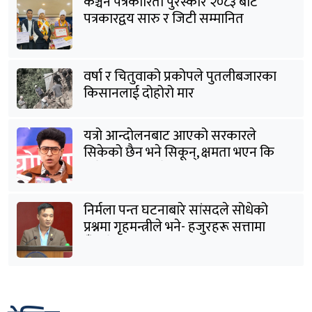
कञ्चन पत्रकारिता पुरस्कार २०८३ बाट
पत्रकारद्वय सारु र जिटी सम्मानित
वर्षा र चितुवाको प्रकोपले पुतलीबजारका
किसानलाई दोहोरो मार
यत्रो आन्दोलनबाट आएको सरकारले
सिकेको छैन भने सिकून्, क्षमता भएन कि
विवेक भएन कि के भएन ?: मिराज ढुंगाना
निर्मला पन्त घटनाबारे सांसदले सोधेको
प्रश्नमा गृहमन्त्रीले भने- हजुरहरू सत्तामा
हुँदाखेरि किन नगर्नुभएको यो ?