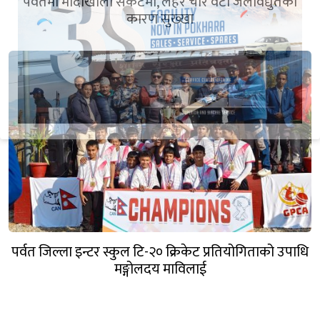
पर्वतमा मोदीखोला संकटमा, लहरै चार वटा जलविद्युतका
कारण सुख्खा
पर्वत जिल्ला इन्टर स्कुल टि-२० क्रिकेट प्रतियोगिताको उपाधि
मङ्गोलदय माविलाई