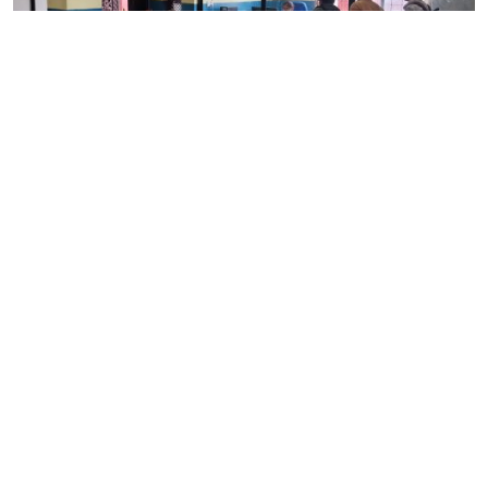
स्याङ्जा प्रशासनको सेवा अब सहज, नयाँ प्रणालीले घटायो
लाइन र झन्झट