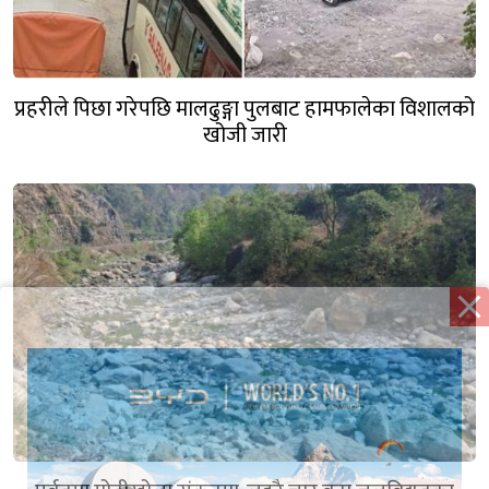
प्रहरीले पिछा गरेपछि मालढुङ्गा पुलबाट हामफालेका विशालको
खोजी जारी