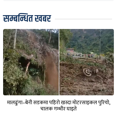
सम्बन्धित खबर
मालढुंगा–बेनी सडकमा पहिरो खस्दा मोटरसाइकल पुरियो,
चालक गम्भीर घाइते