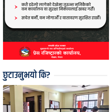
छुटाउनुभयो कि?