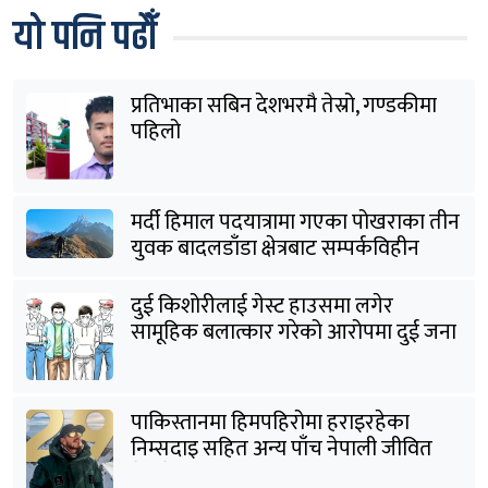
यो पनि पढौँ
प्रतिभाका सबिन देशभरमै तेस्रो, गण्डकीमा
पहिलो
मर्दी हिमाल पदयात्रामा गएका पोखराका तीन
युवक बादलडाँडा क्षेत्रबाट सम्पर्कविहीन
दुई किशोरीलाई गेस्ट हाउसमा लगेर
सामूहिक बलात्कार गरेको आरोपमा दुई जना
पक्राउ
पाकिस्तानमा हिमपहिरोमा हराइरहेका
निम्सदाइ सहित अन्य पाँच नेपाली जीवित
भेटिने आशा कमजोर, युक्तको शव निकालियो