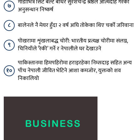
गाडीभित्रै सिट बेल्ट बाँधेर सुरेशचन्द्र श्रेष्ठले आत्मदाह गरेको
७
अनुसन्धान निष्कर्ष
८
बालेनले नै मेयर हुँदा २ वर्ष अघि तोकेका थिए चर्को जरिवाना
पोखरामा शृंखलाबद्ध चोरी: भारतीय प्रत्यक्ष चोरीमा संलग्न,
९
चिनियाँले ‘रेकी’ गर्ने र नेपालीले घर देखाउने
पाकिस्तानमा हिमपहिरोमा हराइरहेका निम्सदाइ सहित अन्य
१०
पाँच नेपाली जीवित भेटिने आशा कमजोर, युक्तको शव
निकालियो