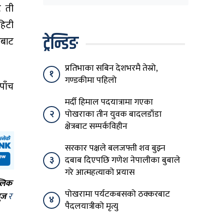
सत्तामा हुँदाखेरि किन
ट ती
नगर्नुभएको यो ?
हिटी
ट्रेन्डिङ
रबाट
प्रतिभाका सबिन देशभरमै तेस्रो,
१
गण्डकीमा पहिलो
पाँच
मर्दी हिमाल पदयात्रामा गएका
२
पोखराका तीन युवक बादलडाँडा
क्षेत्रबाट सम्पर्कविहीन
सरकार पक्षले बलजफ्ती शव बुझ्न
३
दबाब दिएपछि गणेश नेपालीका बुबाले
गरे आत्महत्याको प्रयास
्लिक
पोखरामा पर्यटकबसको ठक्करबाट
ूज
र
४
पैदलयात्रीको मृत्यु