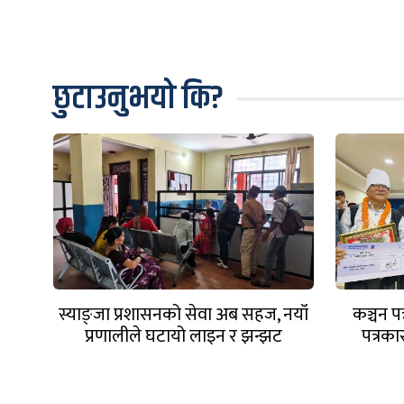
छुटाउनुभयो कि?
स्याङ्जा प्रशासनको सेवा अब सहज, नयाँ
कञ्चन प
प्रणालीले घटायो लाइन र झन्झट
पत्रका