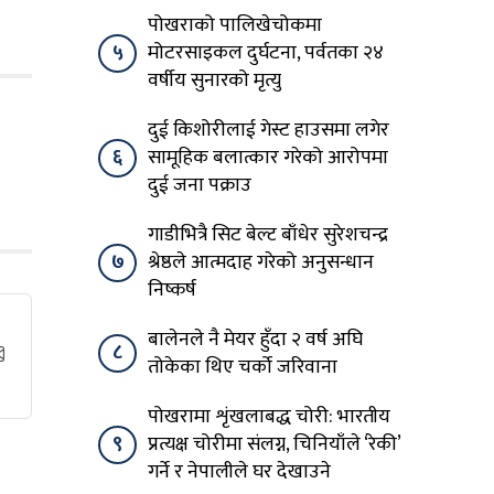
पोखराको पालिखेचोकमा
५
मोटरसाइकल दुर्घटना, पर्वतका २४
वर्षीय सुनारको मृत्यु
दुई किशोरीलाई गेस्ट हाउसमा लगेर
६
सामूहिक बलात्कार गरेको आरोपमा
दुई जना पक्राउ
गाडीभित्रै सिट बेल्ट बाँधेर सुरेशचन्द्र
७
श्रेष्ठले आत्मदाह गरेको अनुसन्धान
निष्कर्ष
बालेनले नै मेयर हुँदा २ वर्ष अघि
८
तोकेका थिए चर्को जरिवाना
पोखरामा शृंखलाबद्ध चोरी: भारतीय
९
प्रत्यक्ष चोरीमा संलग्न, चिनियाँले ‘रेकी’
गर्ने र नेपालीले घर देखाउने