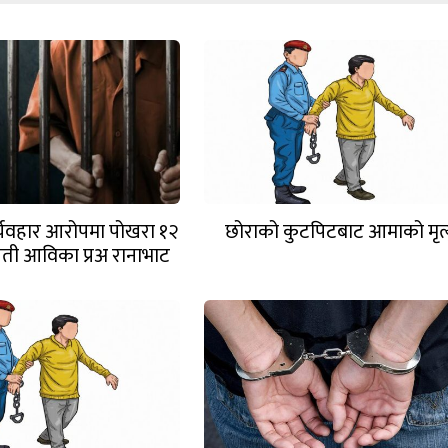
्व्यवहार आरोपमा पोखरा १२
छोराको कुटपिटबाट आमाको मृत्य
वती आविका प्रअ रानाभाट
पक्राउ