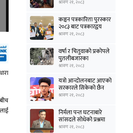
घटायो लाइन र झन्झट
श्रावण २१, २०८३
कञ्चन पत्रकारिता पुरस्कार
२०८३ बाट पत्रकारद्वय
सारु र जिटी सम्मानित
श्रावण २१, २०८३
वर्षा र चितुवाको प्रकोपले
पुतलीबजारका
किसानलाई दोहोरो मार
श्रावण २१, २०८३
धारा
यत्रो आन्दोलनबाट आएको
सरकारले सिकेको छैन
भने सिकून्, क्षमता भएन
श्रावण २१, २०८३
ुबीच
कि विवेक भएन कि के
भएन ?: मिराज ढुंगाना
ूलाई
निर्मला पन्त घटनाबारे
सांसदले सोधेको प्रश्नमा
गृहमन्त्रीले भने- हजुरहरू
श्रावण २१, २०८३