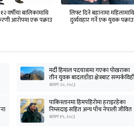
 १२ वर्षीया बालिकामाथि
लिफ्ट दिने बहानामा महिलामाथ
करणी आरोपमा एक पक्राउ
दुर्व्यवहार गर्ने एक युवक पक्राउ
मर्दी हिमाल पदयात्रामा गएका पोखराका
तीन युवक बादलडाँडा क्षेत्रबाट सम्पर्कविह
श्रावण २०, २०८३
पाकिस्तानमा हिमपहिरोमा हराइरहेका
जना
निम्सदाइ सहित अन्य पाँच नेपाली जीवित
भेटिने आशा कमजोर, युक्तको शव
श्रावण १५, २०८३
निकालियो