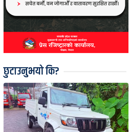
छुटाउनुभयो कि?