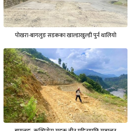
पोखरा-बागलुङ सडकका खाल्डाखुल्डी पुर्न थालियो
बागलुङ–कुश्मिसेरा सडक तीन महिनापछि सञ्चालन