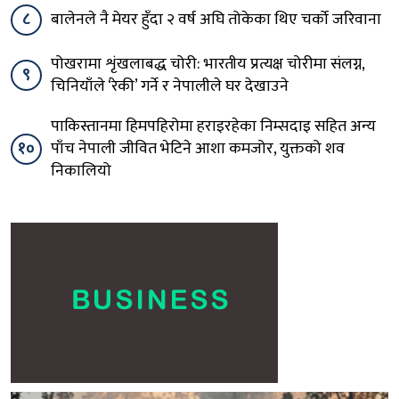
८
बालेनले नै मेयर हुँदा २ वर्ष अघि तोकेका थिए चर्को जरिवाना
पोखरामा शृंखलाबद्ध चोरी: भारतीय प्रत्यक्ष चोरीमा संलग्न,
९
चिनियाँले ‘रेकी’ गर्ने र नेपालीले घर देखाउने
पाकिस्तानमा हिमपहिरोमा हराइरहेका निम्सदाइ सहित अन्य
१०
पाँच नेपाली जीवित भेटिने आशा कमजोर, युक्तको शव
निकालियो