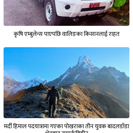
कृषि एम्बुलेन्स पाएपछि वालिङका किसानलाई राहत
मर्दी हिमाल पदयात्रामा गएका पोखराका तीन युवक बादलडाँडा