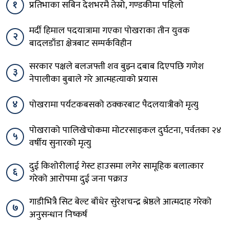
१
प्रतिभाका सबिन देशभरमै तेस्रो, गण्डकीमा पहिलो
मर्दी हिमाल पदयात्रामा गएका पोखराका तीन युवक
२
बादलडाँडा क्षेत्रबाट सम्पर्कविहीन
सरकार पक्षले बलजफ्ती शव बुझ्न दबाब दिएपछि गणेश
३
नेपालीका बुबाले गरे आत्महत्याको प्रयास
४
पोखरामा पर्यटकबसको ठक्करबाट पैदलयात्रीको मृत्यु
पोखराको पालिखेचोकमा मोटरसाइकल दुर्घटना, पर्वतका २४
५
वर्षीय सुनारको मृत्यु
दुई किशोरीलाई गेस्ट हाउसमा लगेर सामूहिक बलात्कार
६
गरेको आरोपमा दुई जना पक्राउ
गाडीभित्रै सिट बेल्ट बाँधेर सुरेशचन्द्र श्रेष्ठले आत्मदाह गरेको
७
अनुसन्धान निष्कर्ष