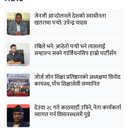
जेनजी आन्दोलनले देशको स्वाधीनता
खतरामा पर्‍यो: उपेन्द्र यादव
रबिले भने: अप्ठेरो पर्‍यो भने त्यसलाई
सम्हाल्न सक्ने गार्जियनसिप हाम्रो पार्टीसँग
छ
जोर्ज जोन शिक्षा प्रतिष्ठानको अध्यक्षमा विनोद
कायस्थ, पाँच शिक्षासेवी सम्मानित
देउवा २८ गते काठमाडौं उत्रिने, नेता कार्यकर्ता
स्वागत गर्न विमानस्थलमै पुग्ने