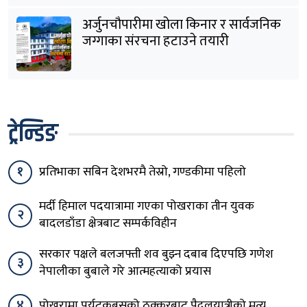
अर्जुनचौपारीमा खोला किनार र सार्वजनिक
जग्गाका संरचना हटाउने तयारी
ट्रेन्डिङ
१
प्रतिभाका सबिन देशभरमै तेस्रो, गण्डकीमा पहिलो
मर्दी हिमाल पदयात्रामा गएका पोखराका तीन युवक
२
बादलडाँडा क्षेत्रबाट सम्पर्कविहीन
सरकार पक्षले बलजफ्ती शव बुझ्न दबाब दिएपछि गणेश
३
नेपालीका बुबाले गरे आत्महत्याको प्रयास
४
पोखरामा पर्यटकबसको ठक्करबाट पैदलयात्रीको मृत्यु