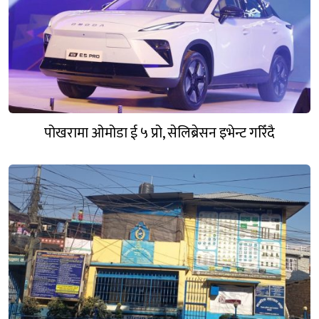
पोखरामा ओमोडा ई ५ प्रो, सेलिब्रेसन इभेन्ट गरिँदै