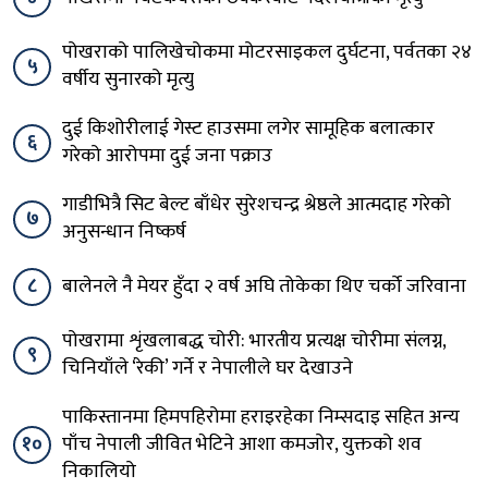
पोखराको पालिखेचोकमा मोटरसाइकल दुर्घटना, पर्वतका २४
५
वर्षीय सुनारको मृत्यु
दुई किशोरीलाई गेस्ट हाउसमा लगेर सामूहिक बलात्कार
६
गरेको आरोपमा दुई जना पक्राउ
गाडीभित्रै सिट बेल्ट बाँधेर सुरेशचन्द्र श्रेष्ठले आत्मदाह गरेको
७
अनुसन्धान निष्कर्ष
८
बालेनले नै मेयर हुँदा २ वर्ष अघि तोकेका थिए चर्को जरिवाना
पोखरामा शृंखलाबद्ध चोरी: भारतीय प्रत्यक्ष चोरीमा संलग्न,
९
चिनियाँले ‘रेकी’ गर्ने र नेपालीले घर देखाउने
पाकिस्तानमा हिमपहिरोमा हराइरहेका निम्सदाइ सहित अन्य
१०
पाँच नेपाली जीवित भेटिने आशा कमजोर, युक्तको शव
निकालियो