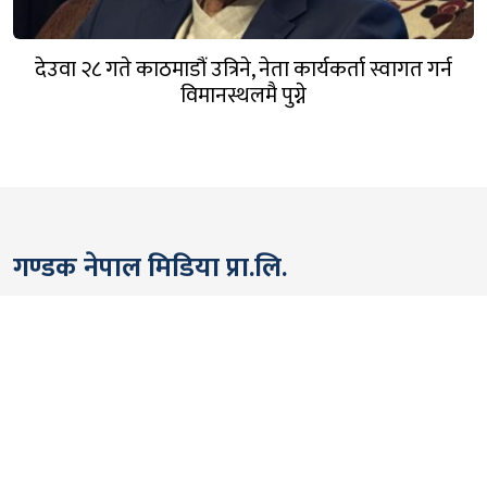
देउवा २८ गते काठमाडौं उत्रिने, नेता कार्यकर्ता स्वागत गर्न
विमानस्थलमै पुग्ने
गण्डक नेपाल मिडिया प्रा.लि.
पोखरा, नेपाल
सम्पर्कः +९७७ ६१५७६२९१
भाइबर/ह्वाट्सएप्ः +९७७ ९८०६५६१४४२
ईमेल:
gandakmedia@gmail.com
[Official]