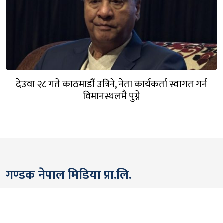
देउवा २८ गते काठमाडौं उत्रिने, नेता कार्यकर्ता स्वागत गर्न
विमानस्थलमै पुग्ने
गण्डक नेपाल मिडिया प्रा.लि.
पोखरा, नेपाल
सम्पर्कः +९७७ ६१५७६२९१