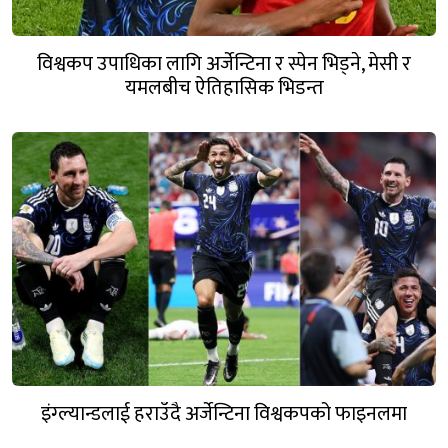
विश्वकप उपाधिका लागि अर्जेन्टिना र स्पेन भिड्ने, मेसी र
यमलबीच ऐतिहासिक भिडन्त
इंग्ल्यान्डलाई हराउँदै अर्जेन्टिना विश्वकपको फाइनलमा