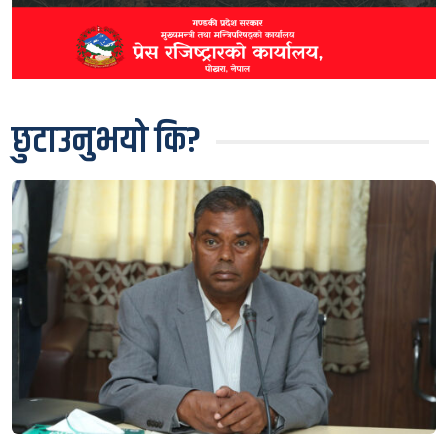
छुटाउनुभयो कि?