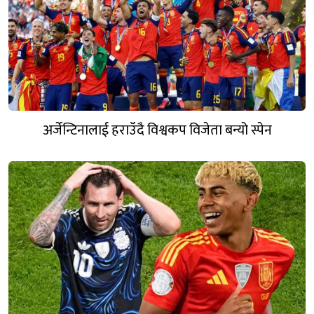
अर्जेन्टिनालाई हराउँदै विश्वकप विजेता बन्यो स्पेन