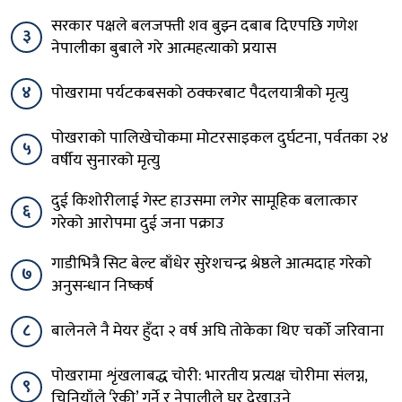
सरकार पक्षले बलजफ्ती शव बुझ्न दबाब दिएपछि गणेश
३
नेपालीका बुबाले गरे आत्महत्याको प्रयास
४
पोखरामा पर्यटकबसको ठक्करबाट पैदलयात्रीको मृत्यु
पोखराको पालिखेचोकमा मोटरसाइकल दुर्घटना, पर्वतका २४
५
वर्षीय सुनारको मृत्यु
दुई किशोरीलाई गेस्ट हाउसमा लगेर सामूहिक बलात्कार
६
गरेको आरोपमा दुई जना पक्राउ
गाडीभित्रै सिट बेल्ट बाँधेर सुरेशचन्द्र श्रेष्ठले आत्मदाह गरेको
७
अनुसन्धान निष्कर्ष
८
बालेनले नै मेयर हुँदा २ वर्ष अघि तोकेका थिए चर्को जरिवाना
पोखरामा शृंखलाबद्ध चोरी: भारतीय प्रत्यक्ष चोरीमा संलग्न,
९
चिनियाँले ‘रेकी’ गर्ने र नेपालीले घर देखाउने