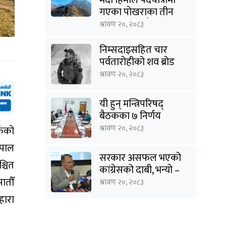
गएका पोखराका तीन
युवक बादलडाँडा क्षेत्रबाट
श्रावण २०, २०८३
सम्पर्कविहीन
निम्सदाइसहित चार
पर्वतारोहीको शव ब्रोड
पिकबाट बेस क्याम्पमा
श्रावण २०, २०८३
झारियो
यी हुन् मन्त्रिपरिषद्
बैठकका ७ निर्णय
श्रावण २०, २०८३
्फको
ेपाल
सरकार असफल भएको
्चित
कांग्रेसको दाबी, भन्यो –
‘जनविश्वासको संकटमा
ातौँ
श्रावण २०, २०८३
घेरिएको सरकार
हारा
विषयान्तर गर्न माहिर छ’