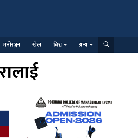
मनोरञ्जन
खेल
विश्व
अन्य
ारालाई