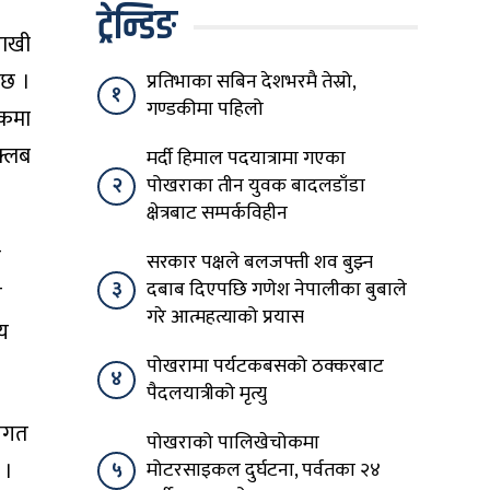
ट्रेन्डिङ
राखी
 छ ।
प्रतिभाका सबिन देशभरमै तेस्रो,
१
गण्डकीमा पहिलो
ोकमा
क्लब
मर्दी हिमाल पदयात्रामा गएका
२
पोखराका तीन युवक बादलडाँडा
क्षेत्रबाट सम्पर्कविहीन
ा
सरकार पक्षले बलजफ्ती शव बुझ्न
३
दबाब दिएपछि गणेश नेपालीका बुबाले
न
गरे आत्महत्याको प्रयास
हय
पोखरामा पर्यटकबसको ठक्करबाट
४
पैदलयात्रीको मृत्यु
्तगत
पोखराको पालिखेचोकमा
 ।
५
मोटरसाइकल दुर्घटना, पर्वतका २४