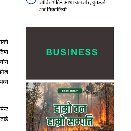
जीवित भेटिने आशा कमजोर, युक्तको
शव निकालियो
खाको
विमा
हयोग
ो ओज
भव्य
मेन्ट
वार्ड