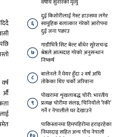
वर्षीय सुनारको मृत्यु
दुई किशोरीलाई गेस्ट हाउसमा लगेर
दिदै
६
सामूहिक बलात्कार गरेको आरोपमा
दुई जना पक्राउ
वासी
एपछि
गाडीभित्रै सिट बेल्ट बाँधेर सुरेशचन्द्र
७
श्रेष्ठले आत्मदाह गरेको अनुसन्धान
यस्तो
निष्कर्ष
बालेनले नै मेयर हुँदा २ वर्ष अघि
८
तोकेका थिए चर्को जरिवाना
वर्ष
३ औँ
पोखरामा शृंखलाबद्ध चोरी: भारतीय
नकता
९
प्रत्यक्ष चोरीमा संलग्न, चिनियाँले ‘रेकी’
गर्ने र नेपालीले घर देखाउने
ालाई
समेत
पाकिस्तानमा हिमपहिरोमा हराइरहेका
निम्सदाइ सहित अन्य पाँच नेपाली
१०