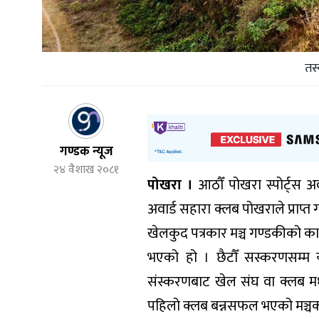
तस्
गण्डक न्यूज
२४ वैशाख २०८१
पोखरा ।
आठौँ पोखरा स्पोर्ट्स अव
अवार्ड सहारा क्लब पोखराले प्रा
खेलकुद पत्रकार मञ्च गण्डकीको कार
भएको हो । छैटौँ सस्करणसम्म य
संस्करणबाट खेल संघ वा क्लब मध्ये
पहिलो क्लब बन्नसफल भएको मञ्चक