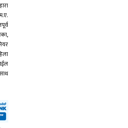
हारा
म.ए.
पूर्व
िका,
िनियर
महिला
बाईल
 साथ