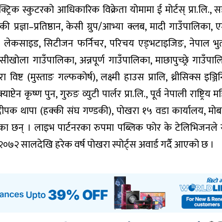
्ट्रिक स्कुटरको आधिकारिक विक्रेता योमामा ई मोर्टस् प्रा.लि., स
ी प्रज्ञा–प्रतिष्ठान, केसी ग्रुप/आभ्या क्लब, मादी गाउँपालिका, ए
ेष्टुरेन्ट लेकसाइड, सिटीजन फर्निचर, परिचय एड्भटाइजिङ, नेपाल भुत
सीखोला गाउँपालिका, अन्नपूर्ण गाउँपालिका, माछापुच्छ्रे गाउँपाल
रा विष्ट (मुस्ताङ गल्फकोर्ष), लक्ष्मी हाउस प्रालि, थ्रीसिक्स इञ्ज
टेन कृष्ण पुन, गुरुङ व्युटी पार्लर प्रा.लि., पूर्व नेपाली राष्ट्रिय 
 दीपक थापा (हक्की संघ गण्डकी), पोखरा १५ वडा कार्यालय, मो
ेका छन् । लाइभ पार्टनरका रुपमा पब्लिक फोर के टेलिभिजनले
्चले २०७२ सालदेखि हरेक वर्ष पोखरा स्पोर्ट्स अवार्ड गर्दै आएको छ ।