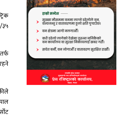
ट्रिक
३५/३५
यतर्फ
रहने
कीले
ेपाल
्सोट