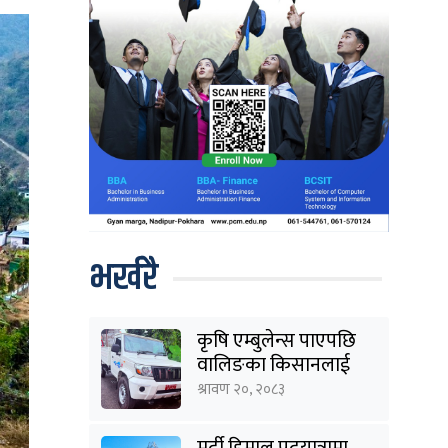
भर्खरै
कृषि एम्बुलेन्स पाएपछि
वालिङका किसानलाई
राहत
श्रावण २०, २०८३
मर्दी हिमाल पदयात्रामा