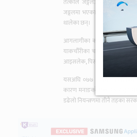
तत्काल जङ्गलआगलागी नियन्त्रण
जङ्गलमा भएका वनआलु, लौडसल्ला,
थालेका छन्।
आगलागीका कारण चराचुरुङ्गी, वन्यज
याकचौँरीका चरन क्षेत्र नास हुन
आइसलेक, पिसाङ भिर आगलागी भ
यसअघि ०७७ मङ्सिरमा लागेको आग
कारण मनाङको एक हजार दुई सय हे
डढेलो नियन्त्रणमा तीनै तहका सरका