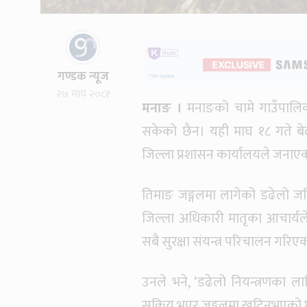
गण्डक न्यूज
२७ माघ २०८१
मनाङ ।
मनाङको चामे गाउँपालिका
सकेको छैन। यही माघ १८ गते बे
जिल्ला प्रशासन कार्यालयले जनाए
तिमाङ जङ्गलमा लागेको डढेलो ज
जिल्ला अधिकारी मातृका आचार्यल
सबै सुरक्षा संयन्त्र परिचालन गरिए
उनले भने, ‘डढेलो नियन्त्रणका 
सक्रिय भएर जङ्गलमा खटिनुभएको छ