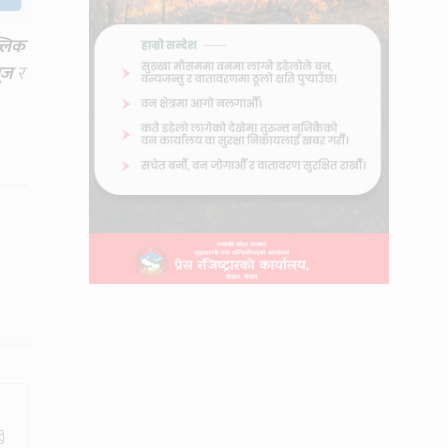
्लिक
ूज
र