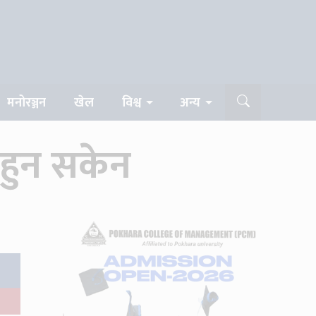
मनोरञ्जन
खेल
विश्व
अन्य
 हुन सकेन