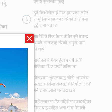
वर्षीय सुनारको मृत्यु
र्नु,
दुई किशोरीलाई गेस्ट हाउसमा लगेर
६
सामूहिक बलात्कार गरेको आरोपमा
दुई जना पक्राउ
रहेका
गाडीभित्रै सिट बेल्ट बाँधेर सुरेशचन्द्र
७
श्रेष्ठले आत्मदाह गरेको अनुसन्धान
निष्कर्ष
न्छी
ाँका
बालेनले नै मेयर हुँदा २ वर्ष अघि
८
तोकेका थिए चर्को जरिवाना
भएका
पोखरामा शृंखलाबद्ध चोरी: भारतीय
९
प्रत्यक्ष चोरीमा संलग्न, चिनियाँले ‘रेकी’
ताए।
गर्ने र नेपालीले घर देखाउने
पाकिस्तानमा हिमपहिरोमा हराइरहेका
निम्सदाइ सहित अन्य पाँच नेपाली
१०