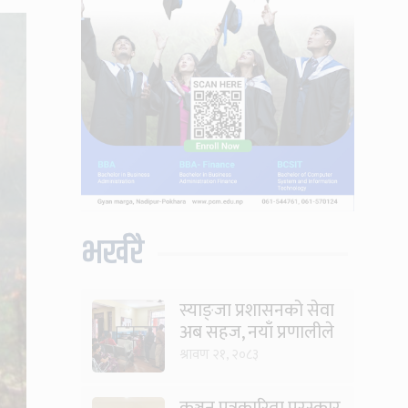
भर्खरै
स्याङ्जा प्रशासनको सेवा
अब सहज, नयाँ प्रणालीले
घटायो लाइन र झन्झट
श्रावण २१, २०८३
कञ्चन पत्रकारिता पुरस्कार