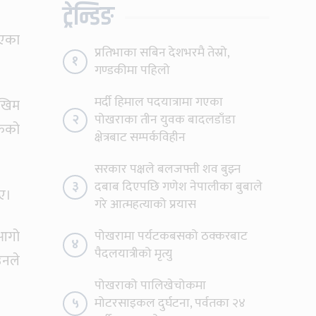
ट्रेन्डिङ
 भएका
प्रतिभाका सबिन देशभरमै तेस्रो,
१
गण्डकीमा पहिलो
मर्दी हिमाल पदयात्रामा गएका
ोखिम
२
पोखराका तीन युवक बादलडाँडा
ँफेको
क्षेत्रबाट सम्पर्कविहीन
सरकार पक्षले बलजफ्ती शव बुझ्न
३
दबाब दिएपछि गणेश नेपालीका बुबाले
िए।
गरे आत्महत्याको प्रयास
 आगो
पोखरामा पर्यटकबसको ठक्करबाट
४
पैदलयात्रीको मृत्यु
उनले
पोखराको पालिखेचोकमा
५
मोटरसाइकल दुर्घटना, पर्वतका २४