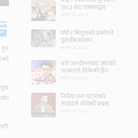
२०८३ बाट पत्रकारद्वय
सारु र जिटी सम्मानित
श्रावण २१, २०८३
वर्षा र चितुवाको प्रकोपले
पुतलीबजारका
किसानलाई दोहोरो मार
 हुन
श्रावण २१, २०८३
िएको
यत्रो आन्दोलनबाट आएको
सरकारले सिकेको छैन
भने सिकून्, क्षमता भएन
श्रावण २१, २०८३
कि विवेक भएन कि के
रमुख
भएन ?: मिराज ढुंगाना
निर्मला पन्त घटनाबारे
लाका
सांसदले सोधेको प्रश्नमा
गृहमन्त्रीले भने- हजुरहरू
श्रावण २१, २०८३
सत्तामा हुँदाखेरि किन
नगर्नुभएको यो ?
 पनि