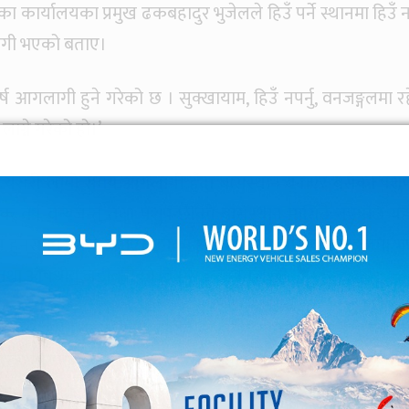
ाका कार्यालयका प्रमुख ढकबहादुर भुजेलले हिउँ पर्ने स्थानमा हिउँ नप
ागी भएको बताए।
येक वर्ष आगलागी हुने गरेको छ । सुक्खायाम, हिउँ नपर्नु, वनजङ्गलमा 
ग्ने गरेको हो।’
ेत्रमा यसरी लामो समय आगलागी हुँदा बासस्थान बनाएर बसेका पशुप
रत्येक वर्ष वन्यजन्तु तथा पशुपन्छीको बासस्थान मासिँदै गएपछि यह
ा लोप हुनसक्ने उनले बताए। उनका अनुसार आगलागीबाट जङ्गलमा 
य तथा औषधीय जडीबुटीको विनास हुने खतरा छ।
े गर्दा आगो बढ्न सक्ने जोखिम यथावत रहेको प्रमुख भुजेलले ब
स चल्ने मौसमका कारण आगो नियन्त्रणमा लिन कठिन भएको छ।’