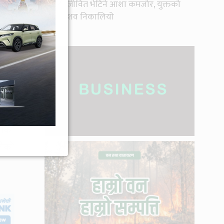
ुसार
जीवित भेटिने आशा कमजोर, युक्तको
शव निकालियो
हुने
 तथा
ताल,
गीका
गेको