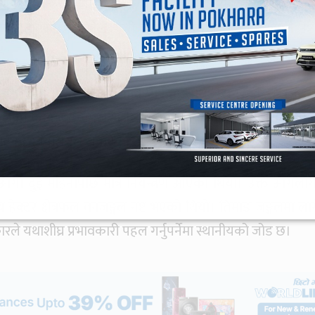
 गर्न नसके यसको क्षेत्रफल बढ्ने उनको भनाइ छ। उनका अन
 जटामसी, पाँचऔँले, गुची च्याउलगायत जडीबुटी डढेलोले नष्ट 
न्तुको बासस्थानमा प्रभाव पार्नुका साथै चराचुरुङ्गी, वन्यजन्तु
 थालेको कार्यालय प्रमुख भुजेलले बताए। यस वर्षको मङ्सिरयता 
एको कार्यालयले जनाएको छ।
ो दुई महिनापछि मात्रै नियन्त्रण आएको थियो। उक्त आगला
क्टर क्षेत्रफल वनजङ्गल नष्ट भएको थियो। तिमाङ जङ्गलमा ला
रले यथाशीघ्र प्रभावकारी पहल गर्नुपर्नेमा स्थानीयको जोड छ।