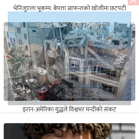
भेनिजुएला भूकम्प: बेपत्ता आफन्तको खोजीमा छटपटी
इरान-अमेरिका युद्धले विश्वभर मन्दीको संकट