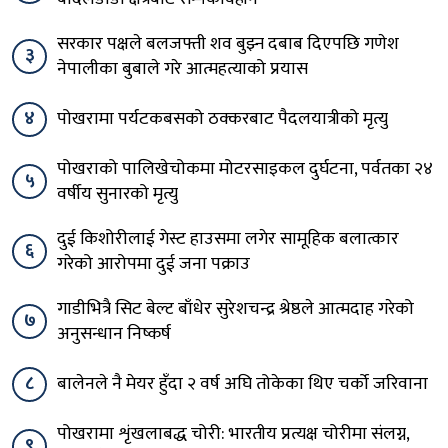
मर्दी हिमाल पदयात्रामा गएका पोखराका तीन युवक
२
बादलडाँडा क्षेत्रबाट सम्पर्कविहीन
सरकार पक्षले बलजफ्ती शव बुझ्न दबाब दिएपछि गणेश
३
नेपालीका बुबाले गरे आत्महत्याको प्रयास
४
पोखरामा पर्यटकबसको ठक्करबाट पैदलयात्रीको मृत्यु
पोखराको पालिखेचोकमा मोटरसाइकल दुर्घटना, पर्वतका २४
५
वर्षीय सुनारको मृत्यु
दुई किशोरीलाई गेस्ट हाउसमा लगेर सामूहिक बलात्कार
६
गरेको आरोपमा दुई जना पक्राउ
गाडीभित्रै सिट बेल्ट बाँधेर सुरेशचन्द्र श्रेष्ठले आत्मदाह गरेको
७
अनुसन्धान निष्कर्ष
८
बालेनले नै मेयर हुँदा २ वर्ष अघि तोकेका थिए चर्को जरिवाना