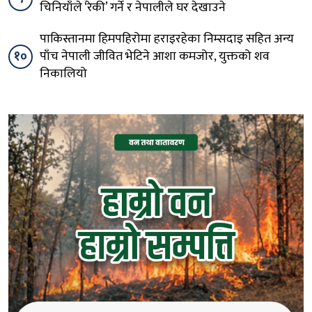
पोखरामा शृंखलाबद्ध चोरी: भारतीय प्रत्यक्ष चोरीमा संलग्न,
९
चिनियाँले ‘रेकी’ गर्ने र नेपालीले घर देखाउने
पाकिस्तानमा हिमपहिरोमा हराइरहेका निम्सदाइ सहित अन्य
१०
पाँच नेपाली जीवित भेटिने आशा कमजोर, युक्तको शव
निकालियो