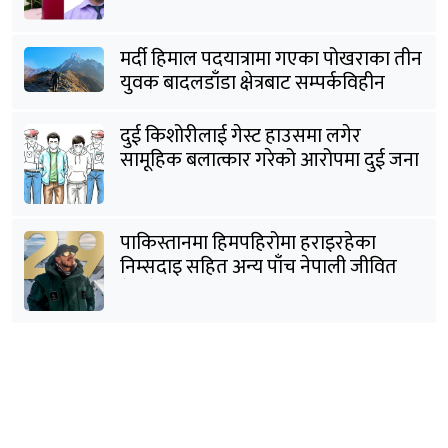
पहिलो
मर्दी हिमाल पदयात्रामा गएका पोखराका तीन
युवक बादलडाँडा क्षेत्रबाट सम्पर्कविहीन
दुई किशोरीलाई गेस्ट हाउसमा लगेर
सामूहिक बलात्कार गरेको आरोपमा दुई जना
पक्राउ
पाकिस्तानमा हिमपहिरोमा हराइरहेका
निम्सदाइ सहित अन्य पाँच नेपाली जीवित
भेटिने आशा कमजोर, युक्तको शव निकालियो