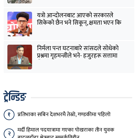
वर्षा र चितुवाको प्रकोपले पुतलीबजारका
किसानलाई दोहोरो मार
यत्रो आन्दोलनबाट आएको सरकारले
सिकेको छैन भने सिकून्, क्षमता भएन कि
विवेक भएन कि के भएन ?: मिराज ढुंगाना
निर्मला पन्त घटनाबारे सांसदले सोधेको
प्रश्नमा गृहमन्त्रीले भने- हजुरहरू सत्तामा
हुँदाखेरि किन नगर्नुभएको यो ?
ट्रेन्डिङ
१
प्रतिभाका सबिन देशभरमै तेस्रो, गण्डकीमा पहिलो