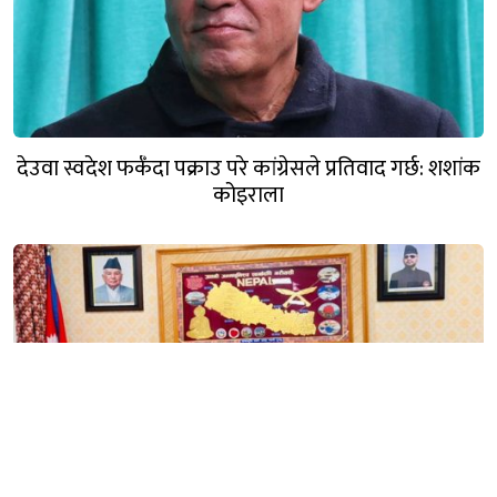
देउवा स्वदेश फर्कँदा पक्राउ परे कांग्रेसले प्रतिवाद गर्छ: शशांक
कोइराला