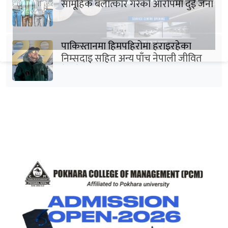
सामूहिक बलात्कार गरेको आरोपमा दुई जना
पक्राउ
पाकिस्तानमा हिमपहिरोमा हराइरहेका
निम्सदाइ सहित अन्य पाँच नेपाली जीवित
भेटिने आशा कमजोर, युक्तको शव निकालियो