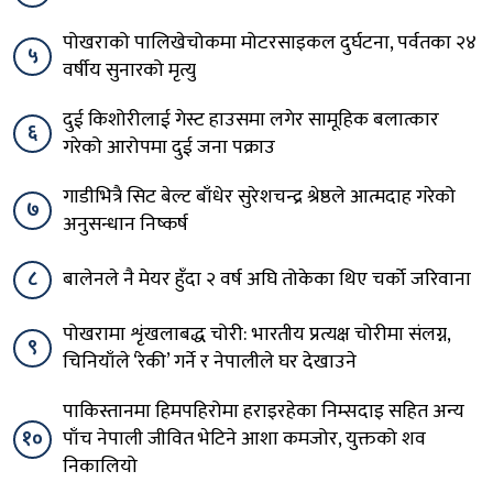
पोखराको पालिखेचोकमा मोटरसाइकल दुर्घटना, पर्वतका २४
५
वर्षीय सुनारको मृत्यु
दुई किशोरीलाई गेस्ट हाउसमा लगेर सामूहिक बलात्कार
६
गरेको आरोपमा दुई जना पक्राउ
गाडीभित्रै सिट बेल्ट बाँधेर सुरेशचन्द्र श्रेष्ठले आत्मदाह गरेको
७
अनुसन्धान निष्कर्ष
८
बालेनले नै मेयर हुँदा २ वर्ष अघि तोकेका थिए चर्को जरिवाना
पोखरामा शृंखलाबद्ध चोरी: भारतीय प्रत्यक्ष चोरीमा संलग्न,
९
चिनियाँले ‘रेकी’ गर्ने र नेपालीले घर देखाउने
पाकिस्तानमा हिमपहिरोमा हराइरहेका निम्सदाइ सहित अन्य
१०
पाँच नेपाली जीवित भेटिने आशा कमजोर, युक्तको शव
निकालियो