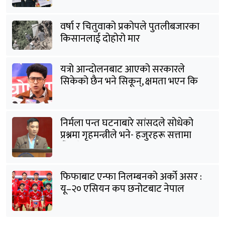
वर्षा र चितुवाको प्रकोपले पुतलीबजारका
किसानलाई दोहोरो मार
यत्रो आन्दोलनबाट आएको सरकारले
सिकेको छैन भने सिकून्, क्षमता भएन कि
विवेक भएन कि के भएन ?: मिराज ढुंगाना
निर्मला पन्त घटनाबारे सांसदले सोधेको
प्रश्नमा गृहमन्त्रीले भने- हजुरहरू सत्तामा
हुँदाखेरि किन नगर्नुभएको यो ?
फिफाबाट एन्फा निलम्बनको अर्को असर :
यू–२० एसियन कप छनोटबाट नेपाल
बाहिरियो