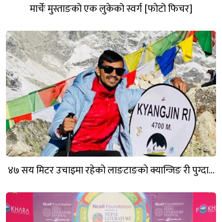
मार्चेः मुस्ताङको एक लुकेको स्वर्ग [फोटो फिचर]
४७ सय मिटर उचाइमा रहेको लाङटाङकाे क्यान्जिङ री पुग्दा…