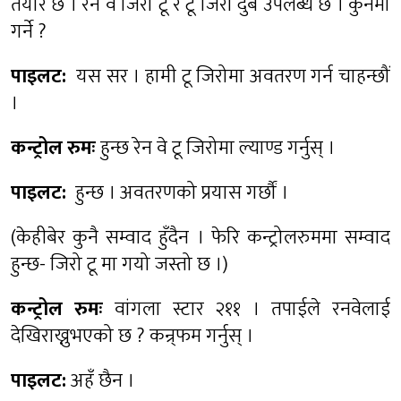
तयार छ । रन वे जिरो टू र टू जिरो दुबै उपलब्ध छ । कुनमा
गर्ने ?
पाइलट:
यस सर । हामी टू जिरोमा अवतरण गर्न चाहन्छौं
।
कन्ट्रोल रुमः
हुन्छ रेन वे टू जिरोमा ल्याण्ड गर्नुस् ।
पाइलट:
हुन्छ । अवतरणको प्रयास गर्छौं ।
(केहीबेर कुनै सम्वाद हुँदैन । फेरि कन्ट्रोलरुममा सम्वाद
हुन्छ- जिरो टू मा गयो जस्तो छ ।)
कन्ट्रोल रुमः
वांगला स्टार २११ । तपाईले रनवेलाई
देखिराख्नुभएको छ ? कन्र्फम गर्नुस् ।
पाइलट:
अहँ छैन ।