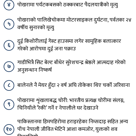
४
पोखरामा पर्यटकबसको ठक्करबाट पैदलयात्रीको मृत्यु
पोखराको पालिखेचोकमा मोटरसाइकल दुर्घटना, पर्वतका २४
५
वर्षीय सुनारको मृत्यु
दुई किशोरीलाई गेस्ट हाउसमा लगेर सामूहिक बलात्कार
६
गरेको आरोपमा दुई जना पक्राउ
गाडीभित्रै सिट बेल्ट बाँधेर सुरेशचन्द्र श्रेष्ठले आत्मदाह गरेको
७
अनुसन्धान निष्कर्ष
८
बालेनले नै मेयर हुँदा २ वर्ष अघि तोकेका थिए चर्को जरिवाना
पोखरामा शृंखलाबद्ध चोरी: भारतीय प्रत्यक्ष चोरीमा संलग्न,
९
चिनियाँले ‘रेकी’ गर्ने र नेपालीले घर देखाउने
पाकिस्तानमा हिमपहिरोमा हराइरहेका निम्सदाइ सहित अन्य
१०
पाँच नेपाली जीवित भेटिने आशा कमजोर, युक्तको शव