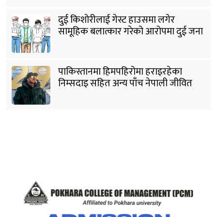
दुई किशोरीलाई गेस्ट हाउसमा लगेर
सामूहिक बलात्कार गरेको आरोपमा दुई जना
पक्राउ
पाकिस्तानमा हिमपहिरोमा हराइरहेका
निम्सदाइ सहित अन्य पाँच नेपाली जीवित
भेटिने आशा कमजोर, युक्तको शव निकालियो