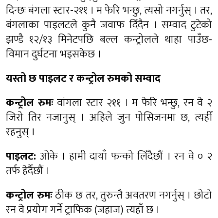
दिन्छः बंगला स्टार-२११ । म फेरि भन्छु, त्यसो नगर्नुस् । तर,
बंगलाका पाइलटले कुनै जवाफ दिँदैन । सम्वाद टुटेको
झण्डै १२/१३ मिनेटपछि बल्ल कन्ट्रोलले थाहा पाउँछ-
विमान दुर्घटना भइसकेछ ।
यस्तो छ पाइलट र कन्ट्रोल रुमको सम्वाद
कन्ट्रोल रुमः
वांगला स्टार २११ । म फेरि भन्छु, रन वे २
जिरो तिर नजानुस् । अहिले जुन पोसिजनमा छ, त्यहीँ
रहनुस् ।
पाइलट:
ओके । हामी दायाँ फन्को लिँदैछौं । रन वे ० २
तर्फ हेर्दैछौं ।
कन्ट्रोल रुमः
ठीक छ तर, तुरुन्तै अवतरण नगर्नुस् । छोटो
रन वे प्रयोग गर्ने ट्राफिक (जहाज) त्यहाँ छ ।