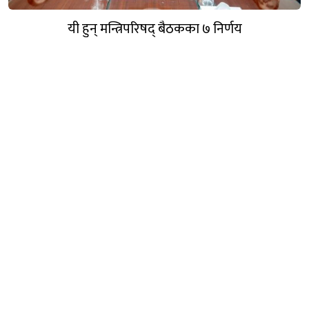
यी हुन् मन्त्रिपरिषद् बैठकका ७ निर्णय
गण्डक नेपाल मिडिया प्रा.लि.
पोखरा, नेपाल
सम्पर्कः +९७७ ६१५७६२९१
भाइबर/ह्वाट्सएप्ः +९७७ ९८०६५६१४४२
ईमेल:
gandakmedia@gmail.com
[Official]
gandaknews@gmail.com
[News]
news@gandaknews.com