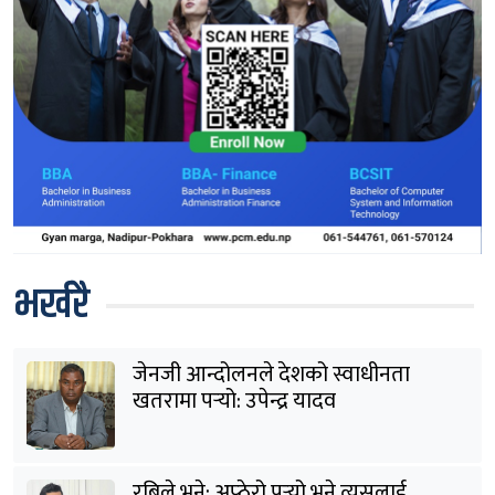
भर्खरै
जेनजी आन्दोलनले देशको स्वाधीनता
खतरामा पर्‍यो: उपेन्द्र यादव
रबिले भने: अप्ठेरो पर्‍यो भने त्यसलाई