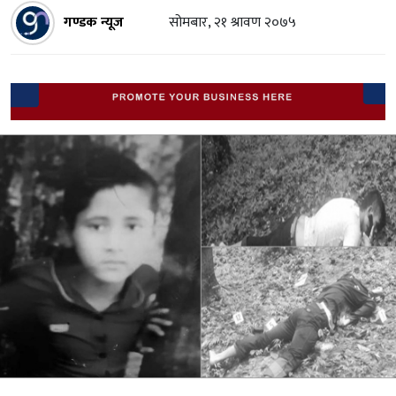
गण्डक न्यूज
सोमबार, २१ श्रावण २०७५