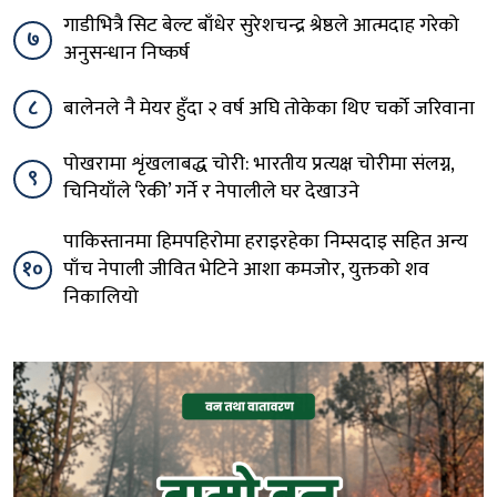
गाडीभित्रै सिट बेल्ट बाँधेर सुरेशचन्द्र श्रेष्ठले आत्मदाह गरेको
७
अनुसन्धान निष्कर्ष
८
बालेनले नै मेयर हुँदा २ वर्ष अघि तोकेका थिए चर्को जरिवाना
पोखरामा शृंखलाबद्ध चोरी: भारतीय प्रत्यक्ष चोरीमा संलग्न,
९
चिनियाँले ‘रेकी’ गर्ने र नेपालीले घर देखाउने
पाकिस्तानमा हिमपहिरोमा हराइरहेका निम्सदाइ सहित अन्य
१०
पाँच नेपाली जीवित भेटिने आशा कमजोर, युक्तको शव
निकालियो