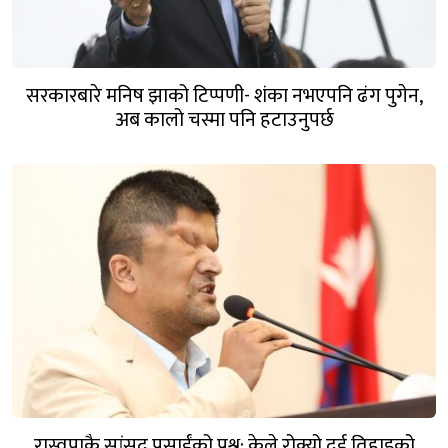
सरकारबारे मनिष झाको टिप्पणी- शंका नभएपनि ढंग पुगेन,
अब कालो चस्मा पनि हटाउनुपर्छ
रास्वपाकै सांसद प्रसाईंको प्रश्न: केले रोक्यो दुई तिहाइको