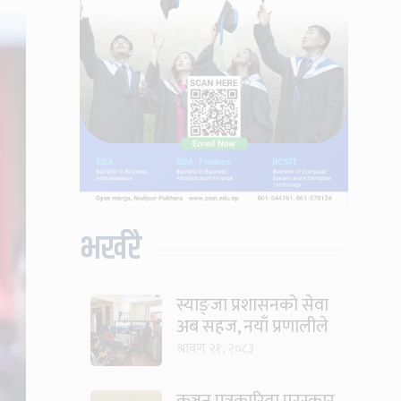
भर्खरै
स्याङ्जा प्रशासनको सेवा
अब सहज, नयाँ प्रणालीले
घटायो लाइन र झन्झट
श्रावण २१, २०८३
कञ्चन पत्रकारिता पुरस्कार