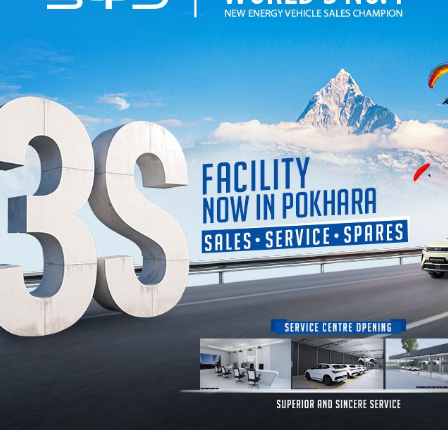
मा उपलब्ध छन्। सामाजिक सञ्जालहरूमा हाम्रो च्यानल सब्स्क्राइब गर्न
यहाँ क
नि हाम्रा सामाग्री हेर्न सक्नुहुन्छ। नयाँ खबर थाहा पाउनका लागि
गण्डक न्य
ोला। साथै, माथि समाचार पढेपछि तपाईँको प्रतिक्रिया के छ? व्यक्त गर्नुहोला।