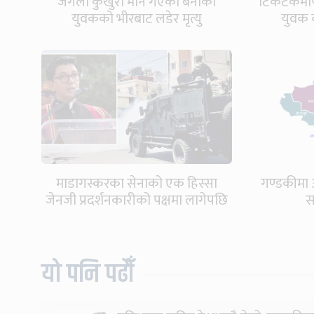
जंगली कुखुरा मार्न गएका बेनीका
टिकटकमार्फ
युवकको भीरबाट लडेर मृत्यु
युवक 
माडागस्करका सेनाको एक हिस्सा
गण्डकीमा 
जेनजी प्रदर्शनकारीको पक्षमा लागेपछि
स
राष्ट्रपति देश छाडेर भागे
यो पनि पढौँ