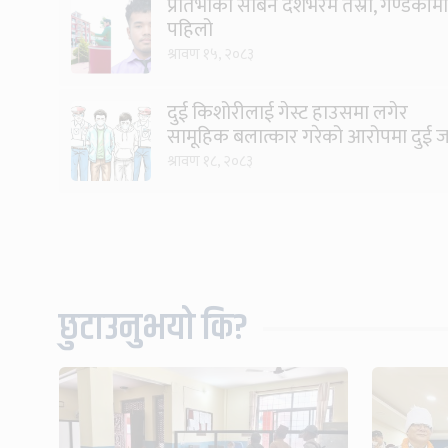
प्रतिभाका सबिन देशभरमै तेस्रो, गण्डकीमा
पहिलो
श्रावण १५, २०८३
दुई किशोरीलाई गेस्ट हाउसमा लगेर
सामूहिक बलात्कार गरेको आरोपमा दुई 
पक्राउ
श्रावण १८, २०८३
छुटाउनुभयो कि?