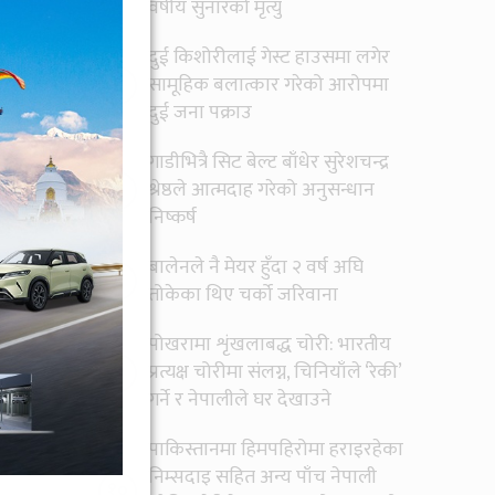
वर्षीय सुनारको मृत्यु
दुई किशोरीलाई गेस्ट हाउसमा लगेर
६
सामूहिक बलात्कार गरेको आरोपमा
दुई जना पक्राउ
गाडीभित्रै सिट बेल्ट बाँधेर सुरेशचन्द्र
्लिक
७
श्रेष्ठले आत्मदाह गरेको अनुसन्धान
ूज
र
निष्कर्ष
बालेनले नै मेयर हुँदा २ वर्ष अघि
८
तोकेका थिए चर्को जरिवाना
पोखरामा शृंखलाबद्ध चोरी: भारतीय
९
प्रत्यक्ष चोरीमा संलग्न, चिनियाँले ‘रेकी’
गर्ने र नेपालीले घर देखाउने
पाकिस्तानमा हिमपहिरोमा हराइरहेका
निम्सदाइ सहित अन्य पाँच नेपाली
१०