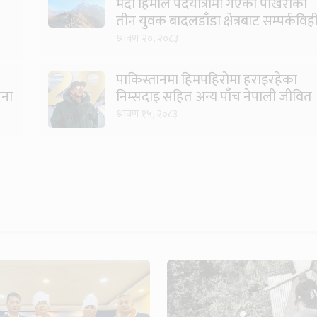
मर्दी हिमाल पदयात्रामा गएका पोखराका
तीन युवक बादलडाँडा क्षेत्रबाट सम्पर्कविह
श्रावण २०, २०८३
पाकिस्तानमा हिमपहिरोमा हराइरहेका
जना
निम्सदाइ सहित अन्य पाँच नेपाली जीवित
भेटिने आशा कमजोर, युक्तको शव
श्रावण १५, २०८३
निकालियो