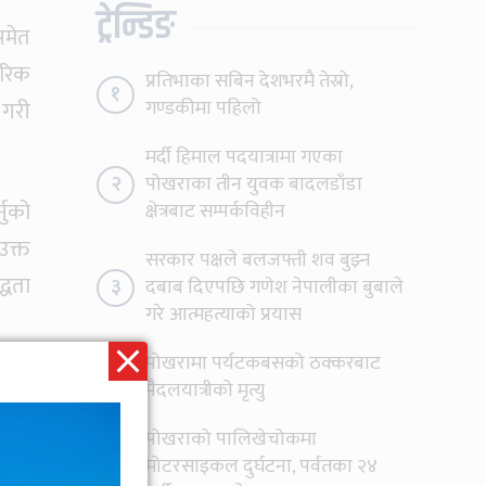
ट्रेन्डिङ
समेत
गरिक
प्रतिभाका सबिन देशभरमै तेस्रो,
१
गण्डकीमा पहिलो
 गरी
मर्दी हिमाल पदयात्रामा गएका
२
पोखराका तीन युवक बादलडाँडा
्नुको
क्षेत्रबाट सम्पर्कविहीन
उक्त
सरकार पक्षले बलजफ्ती शव बुझ्न
्धता
३
दबाब दिएपछि गणेश नेपालीका बुबाले
गरे आत्महत्याको प्रयास
पोखरामा पर्यटकबसको ठक्करबाट
४
 पनि
पैदलयात्रीको मृत्यु
पोखराको पालिखेचोकमा
५
मोटरसाइकल दुर्घटना, पर्वतका २४