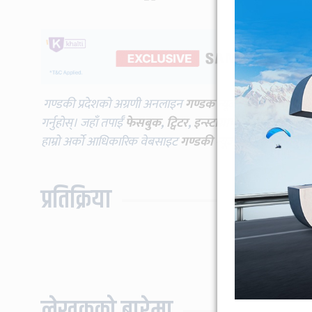
गण्डकी प्रदेशको अग्रणी अनलाइन
गण्डक न्यूज
विभिन्न प्लाटफर्म
गर्नुहोस्। जहाँ तपाईँ
फेसबुक
,
ट्विटर
,
इन्स्टाग्राम
,
यूट्युब
लगायतमा प
हाम्रो अर्को आधिकारिक वेबसाइट
गण्डकी न्यूज
भिजिट गर्दै गर्नुह
प्रतिक्रिया
लेखकको बारेमा