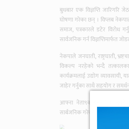
बुधबार एक विज्ञप्ति जारिगरि जे
घोषणा गरेका छन् । विप्लब नेकपा
समाज, पत्रकारले डटेर विरोध गर
सार्वजनिक गर्न विज्ञप्तिमार्फत जो
नेकपाले जनघाती, राष्ट्रघाती, भ्रष्
विकल्प नरहेको भन्दै तत्कालक
कार्यक्रमलाई उद्योग व्यावसायी, 
जाहेर गर्नुका साथै सहयोग र समर्थन
आफ्ना नेता९कार्यकर्ता माथिको द
सार्बजनिक गरेको छ । नेकपाले यहि