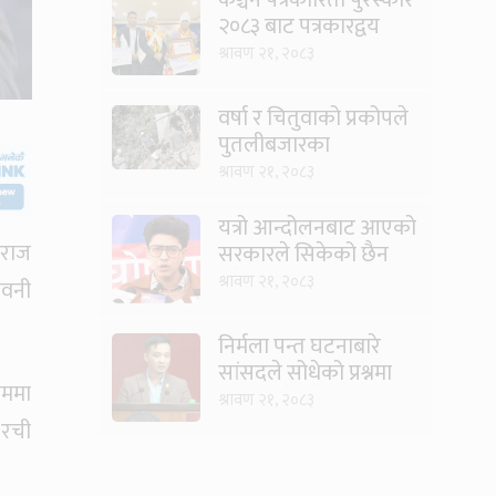
२०८३ बाट पत्रकारद्वय
सारु र जिटी सम्मानित
श्रावण २१, २०८३
वर्षा र चितुवाको प्रकोपले
पुतलीबजारका
किसानलाई दोहोरो मार
श्रावण २१, २०८३
यत्रो आन्दोलनबाट आएको
थराज
सरकारले सिकेको छैन
भने सिकून्, क्षमता भएन
श्रावण २१, २०८३
ावनी
कि विवेक भएन कि के
भएन ?: मिराज ढुंगाना
निर्मला पन्त घटनाबारे
सांसदले सोधेको प्रश्नमा
रममा
गृहमन्त्रीले भने- हजुरहरू
श्रावण २१, २०८३
सत्तामा हुँदाखेरि किन
 रची
नगर्नुभएको यो ?