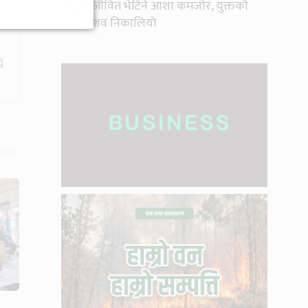
जीवित भेटिने आशा कमजोर, युक्तको
शव निकालियो