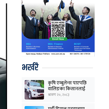
भर्खरै
कृषि एम्बुलेन्स पाएपछि
वालिङका किसानलाई
राहत
श्रावण २०, २०८३
मर्दी हिमाल पदयात्रामा