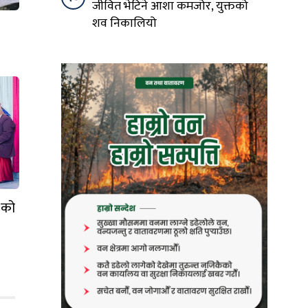
जीवित भेटिने आशा कमजोर, युक्तको
शव निकालियो
 को