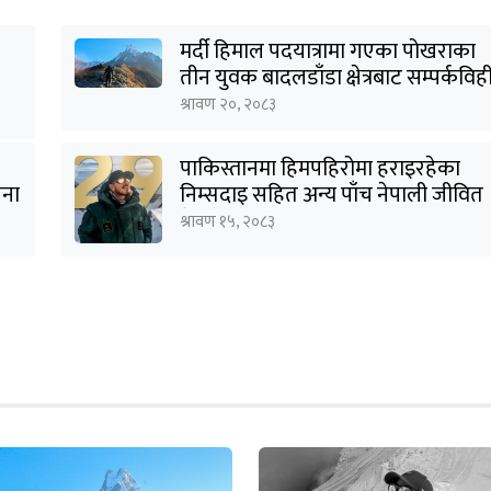
मर्दी हिमाल पदयात्रामा गएका पोखराका
तीन युवक बादलडाँडा क्षेत्रबाट सम्पर्कविह
श्रावण २०, २०८३
पाकिस्तानमा हिमपहिरोमा हराइरहेका
जना
निम्सदाइ सहित अन्य पाँच नेपाली जीवित
भेटिने आशा कमजोर, युक्तको शव
श्रावण १५, २०८३
निकालियो