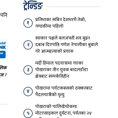
ट्रेन्डिङ
 पनि
प्रतिभाका सबिन देशभरमै तेस्रो,
१
गण्डकीमा पहिलो
सरकार पक्षले बलजफ्ती शव बुझ्न
२
दबाब दिएपछि गणेश नेपालीका बुबाले
गरे आत्महत्याको प्रयास
मर्दी हिमाल पदयात्रामा गएका
्लिक
३
पोखराका तीन युवक बादलडाँडा
ूज
र
क्षेत्रबाट सम्पर्कविहीन
पोखरामा पर्यटकबसको ठक्करबाट
४
पैदलयात्रीको मृत्यु
पोखराको पालिखेचोकमा
५
मोटरसाइकल दुर्घटना, पर्वतका २४