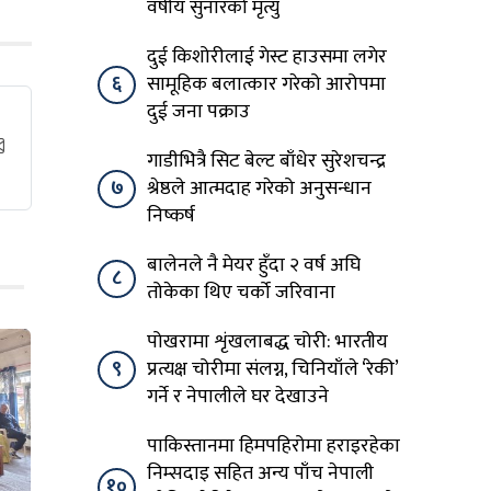
वर्षीय सुनारको मृत्यु
दुई किशोरीलाई गेस्ट हाउसमा लगेर
६
सामूहिक बलात्कार गरेको आरोपमा
दुई जना पक्राउ
गाडीभित्रै सिट बेल्ट बाँधेर सुरेशचन्द्र
७
श्रेष्ठले आत्मदाह गरेको अनुसन्धान
निष्कर्ष
बालेनले नै मेयर हुँदा २ वर्ष अघि
८
तोकेका थिए चर्को जरिवाना
पोखरामा शृंखलाबद्ध चोरी: भारतीय
९
प्रत्यक्ष चोरीमा संलग्न, चिनियाँले ‘रेकी’
गर्ने र नेपालीले घर देखाउने
पाकिस्तानमा हिमपहिरोमा हराइरहेका
निम्सदाइ सहित अन्य पाँच नेपाली
१०