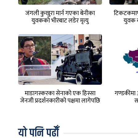
जंगली कुखुरा मार्न गएका बेनीका
टिकटकमार्फ
युवकको भीरबाट लडेर मृत्यु
युवक 
माडागस्करका सेनाको एक हिस्सा
गण्डकीमा 
जेनजी प्रदर्शनकारीको पक्षमा लागेपछि
स
राष्ट्रपति देश छाडेर भागे