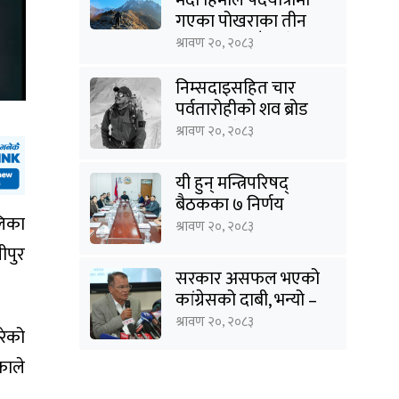
गएका पोखराका तीन
युवक बादलडाँडा क्षेत्रबाट
श्रावण २०, २०८३
सम्पर्कविहीन
निम्सदाइसहित चार
पर्वतारोहीको शव ब्रोड
पिकबाट बेस क्याम्पमा
श्रावण २०, २०८३
झारियो
यी हुन् मन्त्रिपरिषद्
बैठकका ७ निर्णय
लिका
श्रावण २०, २०८३
ीपुर
सरकार असफल भएको
कांग्रेसको दाबी, भन्यो –
‘जनविश्वासको संकटमा
श्रावण २०, २०८३
रेको
घेरिएको सरकार
विषयान्तर गर्न माहिर छ’
काले