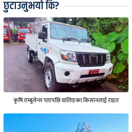
छुटाउनुभयो कि?
कृषि एम्बुलेन्स पाएपछि वालिङका किसानलाई राहत