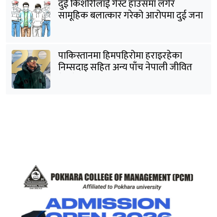
दुई किशोरीलाई गेस्ट हाउसमा लगेर
सामूहिक बलात्कार गरेको आरोपमा दुई जना
पक्राउ
पाकिस्तानमा हिमपहिरोमा हराइरहेका
निम्सदाइ सहित अन्य पाँच नेपाली जीवित
भेटिने आशा कमजोर, युक्तको शव निकालियो