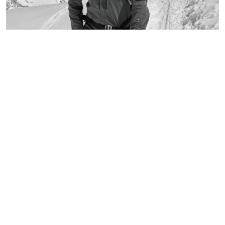
निम्सदाइसहित चार पर्वतारोहीको शव ब्रोड पिकबाट बेस
क्याम्पमा झारियो