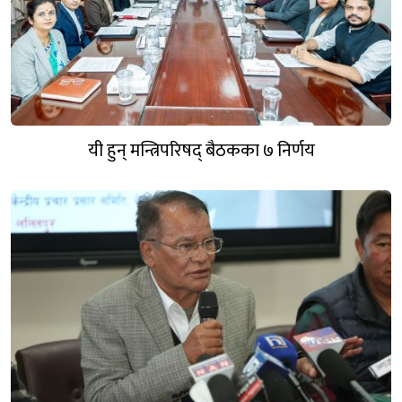
यी हुन् मन्त्रिपरिषद् बैठकका ७ निर्णय