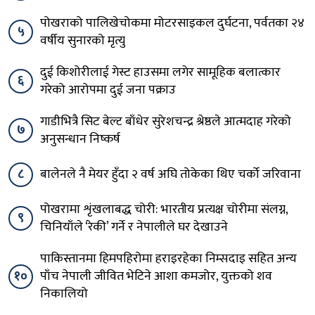
पोखराको पालिखेचोकमा मोटरसाइकल दुर्घटना, पर्वतका २४
५
वर्षीय सुनारको मृत्यु
दुई किशोरीलाई गेस्ट हाउसमा लगेर सामूहिक बलात्कार
६
गरेको आरोपमा दुई जना पक्राउ
गाडीभित्रै सिट बेल्ट बाँधेर सुरेशचन्द्र श्रेष्ठले आत्मदाह गरेको
७
अनुसन्धान निष्कर्ष
८
बालेनले नै मेयर हुँदा २ वर्ष अघि तोकेका थिए चर्को जरिवाना
पोखरामा शृंखलाबद्ध चोरी: भारतीय प्रत्यक्ष चोरीमा संलग्न,
९
चिनियाँले ‘रेकी’ गर्ने र नेपालीले घर देखाउने
पाकिस्तानमा हिमपहिरोमा हराइरहेका निम्सदाइ सहित अन्य
१०
पाँच नेपाली जीवित भेटिने आशा कमजोर, युक्तको शव
निकालियो