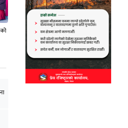
 को
ना