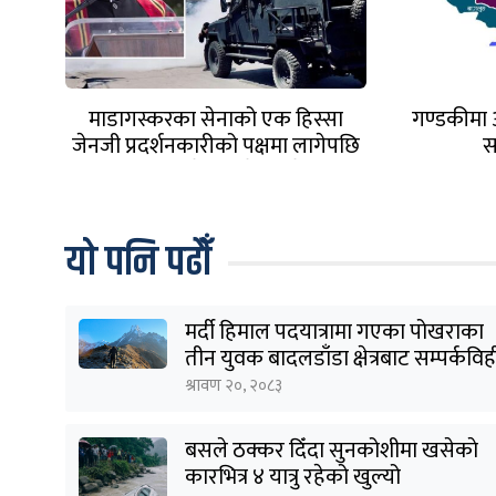
माडागस्करका सेनाको एक हिस्सा
गण्डकीमा 
जेनजी प्रदर्शनकारीको पक्षमा लागेपछि
स
राष्ट्रपति देश छाडेर भागे
यो पनि पढौँ
मर्दी हिमाल पदयात्रामा गएका पोखराका
तीन युवक बादलडाँडा क्षेत्रबाट सम्पर्कवि
श्रावण २०, २०८३
बसले ठक्कर दिँदा सुनकोशीमा खसेकाे
कारभित्र ४ यात्रु रहेको खुल्यो