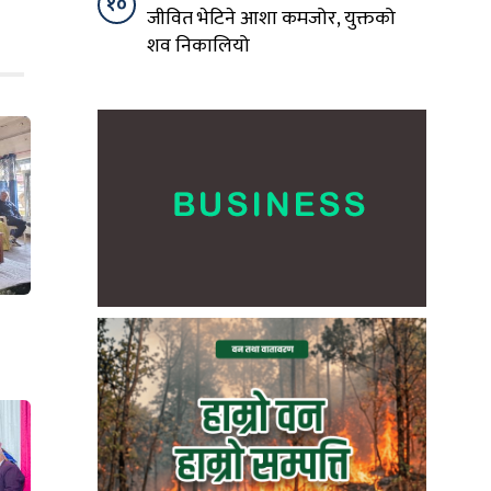
१०
जीवित भेटिने आशा कमजोर, युक्तको
शव निकालियो