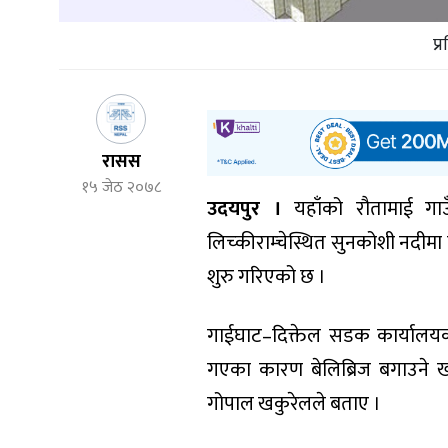
प्
रासस
१५ जेठ २०७८
उदयपुर ।
यहाँको रौतामाई गा
लिच्कीराम्चेस्थित सुनकोशी नदीम
शुरु गरिएको छ ।
गाईघाट–दिक्तेल सडक कार्यालयक
गएका कारण बेलिब्रिज बगाउने ख
गोपाल खकुरेलले बताए ।