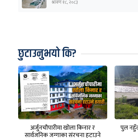
श्रावण १८, २०८३
छुटाउनुभयो कि?
अर्जुनचौपारीमा खोला किनार र
पुल नहु
सार्वजनिक जग्गाका संरचना हटाउने