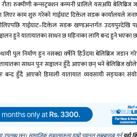
ी रौता रुक्मीणी कन्सट्रक्शन कम्पनी प्रालिले यसअघि बेलिब्रिज 
िम्मा लिएर काम शुरु गरेको गाईघाट दिक्तेल सडक कार्यालयले जन
ोलिएपछि गाईघाट–दिक्तेल सडक खण्डअन्तर्गत उदयपुरदेखि प
ञ्चालन हुने यातायातका साधन छ महिनाका लागि बन्द हुने भएका छ
ायी पुल निर्माण हुन नसक्दा वर्षेनि हिउँदमा बेलिब्रिज जडान गर
तायातका साधन पुनः सञ्चालन हुँदै आएका छन् भने बेलिब्रिज खोल
ुनः बन्द हुँदै आएको हिमाली यातायात व्यवसायी सङ्घका सं
मा उपलब्ध छन्। सामाजिक सञ्जालहरूमा हाम्रो च्यानल सब्स्क्राइब गर्न
यहाँ क