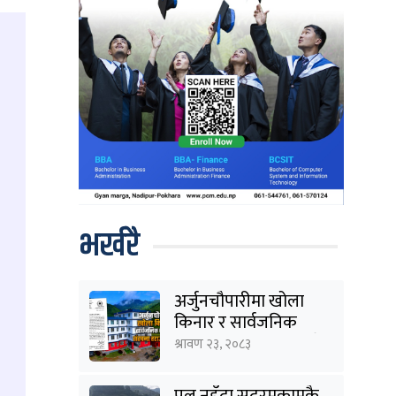
भर्खरै
अर्जुनचौपारीमा खोला
किनार र सार्वजनिक
जग्गाका संरचना हटाउने
श्रावण २३, २०८३
तयारी
पुल नहुँदा सदरमुकामकै