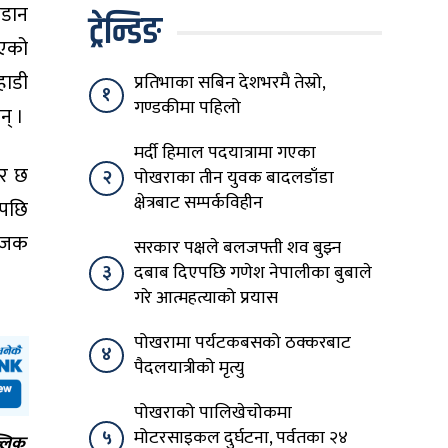
जडान
ट्रेन्डिङ
ाएको
हाडी
प्रतिभाका सबिन देशभरमै तेस्रो,
१
गण्डकीमा पहिलो
न् ।
मर्दी हिमाल पदयात्रामा गएका
ेर छ
२
पोखराका तीन युवक बादलडाँडा
क्षेत्रबाट सम्पर्कविहीन
ेपछि
योजक
सरकार पक्षले बलजफ्ती शव बुझ्न
३
दबाब दिएपछि गणेश नेपालीका बुबाले
गरे आत्महत्याको प्रयास
पोखरामा पर्यटकबसको ठक्करबाट
४
पैदलयात्रीको मृत्यु
पोखराको पालिखेचोकमा
५
मोटरसाइकल दुर्घटना, पर्वतका २४
्लिक