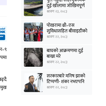
दुई खोलामा जोखिमपूर्ण
यात्रा
श्रावण २३, २०८३
पोखरामा थ्री–एस
सुविधासहित बीवाइडीको
आधिकारिक सर्भिस सेन्टर
श्रावण २२, २०८३
खुल्यो
का–९
बाघको आक्रमणमा दुई
बाख्रा मरे
ुपमा
श्रावण २२, २०८३
सरकारबारे मनिष झाको
ढ्दै
टिप्पणी- शंका नभएपनि
ढंग पुगेन, अब कालो चस्मा
रमुख
श्रावण २२, २०८३
पनि हटाउनुपर्छ