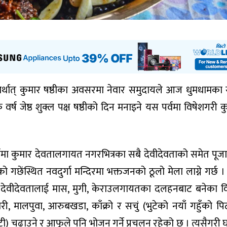
ठी अर्थात् कुमार षष्ठीका अवसरमा नेवार समुदायले आज धुमधामका
ेक वर्ष जेष्ठ शुक्ल पक्ष षष्ठीको दिन मनाइने यस पर्वमा विषेशगरी 
्वमा कुमार देवतालगायत नगरभित्रका सबै देवीदेवताको समेत पूजा ग
 गछेंस्थित नवदुर्गा मन्दिरमा भक्तजनको ठूलो मेला लाग्ने गर्छ 
देवीदेवतालाई मास, मुगी, केराउलगायतका दलहनबाट बनेका व
ी, मालपुवा, आरुबखडा, काँक्रो र सचुं (भुटेको नयाँ गहुँको पि
टी) चढाउने र आफूले पनि भोजन गर्ने प्रचलन रहेको छ । त्यसैगरी 