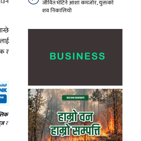
गाउन
जीवित भेटिने आशा कमजोर, युक्तको
शव निकालियो
ान्छे
ालाई
िक र
।
्लिक
ूज
र