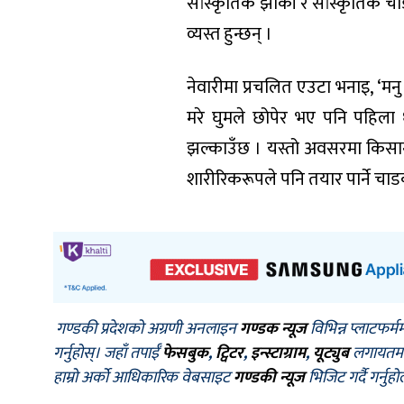
सांस्कृतिक झाँकी र सांस्कृतिक चा
व्यस्त हुन्छन् ।
नेवारीमा प्रचलित एउटा भनाइ, ‘मनु स्य
मरे घुमले छोपेर भए पनि पहिला ध
झल्काउँछ । यस्तो अवसरमा किसानह
शारीरिकरूपले पनि तयार पार्ने चाडक
गण्डकी प्रदेशको अग्रणी अनलाइन
गण्डक न्यूज
विभिन्न प्लाटफर्म
गर्नुहोस्। जहाँ तपाईँ
फेसबुक
,
ट्विटर
,
इन्स्टाग्राम
,
यूट्युब
लगायतमा प
हाम्रो अर्को आधिकारिक वेबसाइट
गण्डकी न्यूज
भिजिट गर्दै गर्नुह