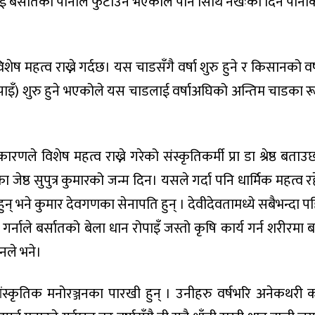
ाई बर्सातको पानीले फुटाउने भएकाले पनि सिथि नखःका दिन पानी
शेष महत्व राख्ने गर्दछ। यस चाडसँगै वर्षा शुरु हुने र किसानको वर
न रापाइँ) शुरु हुने भएकोले यस चाडलाई वर्षाअघिको अन्तिम चाडका र
णले विशेष महत्व राख्ने गरेको संस्कृतिकर्मी प्रा डा श्रेष्ठ बताउ
जेष्ठ सुपुत्र कुमारको जन्म दिन। यसले गर्दा पनि धार्मिक महत्व र
 भने कुमार देवगणका सेनापति हुन् । देवीदेवतामध्ये सबैभन्दा प
र्नाले बर्सातको बेला धान रोपाइँ जस्तो कृषि कार्य गर्न शरीरमा 
 उनले भने।
ांस्कृतिक मनोरञ्जनका पारखी हुन् । उनीहरु वर्षभरि अनेकथरी 