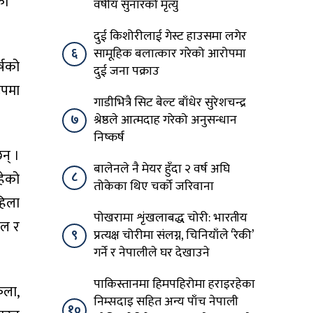
को
वर्षीय सुनारको मृत्यु
दुई किशोरीलाई गेस्ट हाउसमा लगेर
६
सामूहिक बलात्कार गरेको आरोपमा
्षको
दुई जना पक्राउ
ूपमा
गाडीभित्रै सिट बेल्ट बाँधेर सुरेशचन्द्र
७
श्रेष्ठले आत्मदाह गरेको अनुसन्धान
निष्कर्ष
छन् ।
बालेनले नै मेयर हुँदा २ वर्ष अघि
८
हेको
तोकेका थिए चर्को जरिवाना
हिला
पोखरामा शृंखलाबद्ध चोरी: भारतीय
बल र
९
प्रत्यक्ष चोरीमा संलग्न, चिनियाँले ‘रेकी’
गर्ने र नेपालीले घर देखाउने
पाकिस्तानमा हिमपहिरोमा हराइरहेका
कला,
निम्सदाइ सहित अन्य पाँच नेपाली
१०