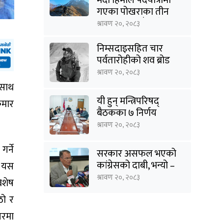
गएका पोखराका तीन
युवक बादलडाँडा क्षेत्रबाट
श्रावण २०, २०८३
सम्पर्कविहीन
निम्सदाइसहित चार
पर्वतारोहीको शव ब्रोड
पिकबाट बेस क्याम्पमा
श्रावण २०, २०८३
झारियो
 साथ
यी हुन् मन्त्रिपरिषद्
कुमार
बैठकका ७ निर्णय
श्रावण २०, २०८३
र्ने
सरकार असफल भएको
कांग्रेसको दाबी, भन्यो –
। यस
‘जनविश्वासको संकटमा
श्रावण २०, २०८३
िशेष
घेरिएको सरकार
ठो र
विषयान्तर गर्न माहिर छ’
घरमा