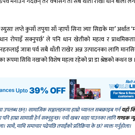
डपर्व मनाउने गर्दछन् तर वर्षासँगै ती सबै थाँती राखी धान बाली ल
ुसाः लप्ते कुसाँ तपुया साँ न्हापाँ सिना ज्याः सिद्यके माः’ अर्थात ‘म
ान रोपाइँ सक्नुपर्छ’ ले पनि धान खेतीको महत्व र प्राथमिकत
रुलाई जात्रा पर्व सबै थाँती राखेर अन्न उत्पादनका लागि मानस
ा रूपमा सिथि नखःको विशेष महत्व रहेको प्रा डा श्रेष्ठको कथन छ 
मा उपलब्ध छन्। सामाजिक सञ्जालहरूमा हाम्रो च्यानल सब्स्क्राइब गर्न
यहाँ क
नि हाम्रा सामाग्री हेर्न सक्नुहुन्छ। नयाँ खबर थाहा पाउनका लागि
गण्डक न्य
ोला। साथै, माथि समाचार पढेपछि तपाईँको प्रतिक्रिया के छ? व्यक्त गर्नुहोला।