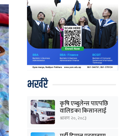
भर्खरै
कृषि एम्बुलेन्स पाएपछि
वालिङका किसानलाई
राहत
श्रावण २०, २०८३
मर्दी हिमाल पदयात्रामा