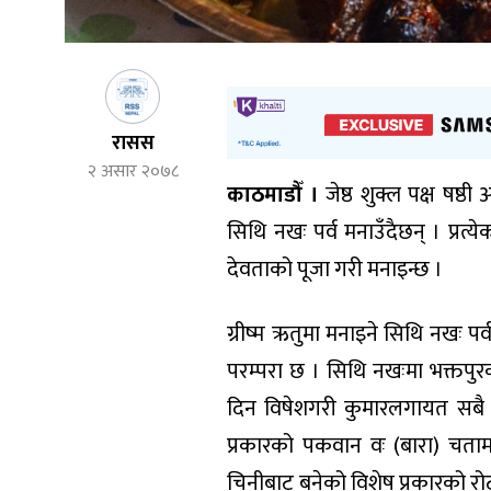
रासस
२ असार २०७८
काठमाडौँ ।
जेष्ठ शुक्ल पक्ष षष्
सिथि नखः पर्व मनाउँदैछन् । प्रत्य
देवताको पूजा गरी मनाइन्छ ।
ग्रीष्म ऋतुमा मनाइने सिथि नखः पर
परम्परा छ । सिथि नखःमा भक्तपुरको
दिन विषेशगरी कुमारलगायत सबै 
प्रकारको पकवान वः (बारा) चतामर
चिनीबाट बनेको विशेष प्रकारको रो