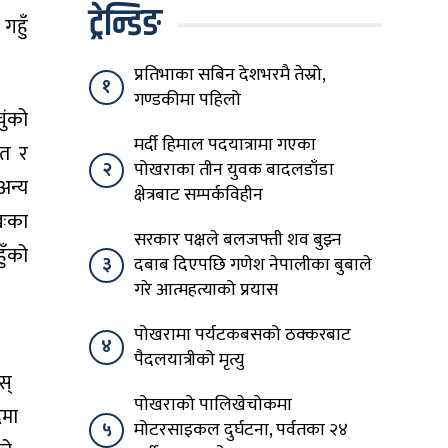
ट्रेन्डिङ
 गहुँ
प्रतिभाका सबिन देशभरमै तेस्रो,
१
गण्डकीमा पहिलो
ुंको
मर्दी हिमाल पदयात्रामा गएका
नत र
२
पोखराका तीन युवक बादलडाँडा
अन्य
क्षेत्रबाट सम्पर्कविहीन
खःका
सरकार पक्षले बलजफ्ती शव बुझ्न
ुँको
३
दबाब दिएपछि गणेश नेपालीका बुबाले
गरे आत्महत्याको प्रयास
पोखरामा पर्यटकबसको ठक्करबाट
४
पैदलयात्रीको मृत्यु
स्
पोखराको पालिखेचोकमा
दमा
५
मोटरसाइकल दुर्घटना, पर्वतका २४